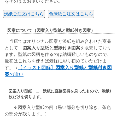
をそのままお使いください。
渋紙ご注文はこちら
色渋紙ご注文はこちら
図案について（図案入り型紙と型紙付き図案）
当店ではオリジナル図案と渋紙を組み合わせた商品
として、
図案入り型紙
と
型紙付き図案
を販売しており
ます。型紙の図柄を作るのは結構難しいものなので、
最初はこれらを使えば気軽に彫り初めていただけま
【イラスト図解】
図案入り型紙
と
型紙付き図
す。→
案
の違い
図案入り型紙 … 渋紙に直接図柄を刷ったもので、渋紙1
枚だけを切ります。
↓図案入り型紙の例（黒い部分を切り除き、茶色
の部分が残ります。）