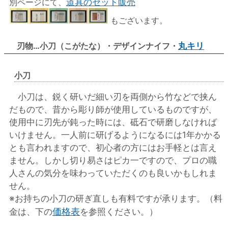
別ページにて、
道具のセット販売
もございます。
刃物…小刀（こがたな）・デザインナイフ・
丸キリ
小刀
小刀は、鋭く研いだ細い刃を両側から竹などで挟ん
だもので、昔から彫り師が使用しているものですが、
使用中に刃先が鈍った時には、砥石で研磨しなければ
いけません。一人前に研げるようになるには1年かかる
とも言われますので、初心者の方にはお手軽とは言え
ません。しかし切り易さはピカ一ですので、プロの職
人さんの気分を味わっていただくのも良いかもしれま
せん。
※お持ちの小刀の研ぎ直しも有料ですが承ります。（料
価格表
金は、下の
を参照ください。）