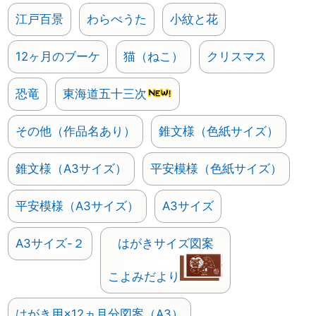
江戸百景
わらべうた
小紋と花
12ヶ月のブーケ
猫（ねこ）
クリスマス
恐竜
東海道五十三次
その他（作品名あり）
錐文様（色紙サイズ）
錐文様（A3サイズ）
平安模様（色紙サイズ）
平安模様（A3サイズ）
A3サイズ
A3サイズ-２
はがきサイズ図案
こよみだより
はがき用×12ヵ月分図案（A3）