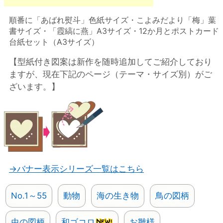
順番に「あばれ熨斗」色紙サイズ・こよみだより「梅」葉
書サイズ・「霞縞に燕」A3サイズ・12か月とポストカード
台紙セット（A3サイズ）
【型紙付き図案は新作を随時追加してご紹介しており
ますが、現在下記のページ（テーマ・サイズ別）がご
ざいます。】
→バナー表示シリーズ一覧はこちら
No.1～55
動物
海の生き物
鳥の図柄
虫の図柄
和ゴコロ
お雛様