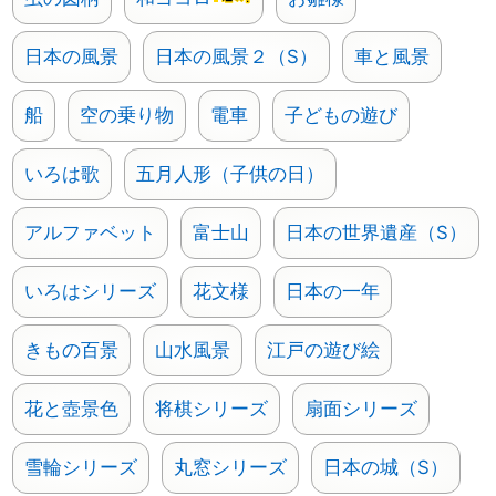
日本の風景
日本の風景２（S）
車と風景
船
空の乗り物
電車
子どもの遊び
いろは歌
五月人形（子供の日）
アルファベット
富士山
日本の世界遺産（S）
いろはシリーズ
花文様
日本の一年
きもの百景
山水風景
江戸の遊び絵
花と壺景色
将棋シリーズ
扇面シリーズ
雪輪シリーズ
丸窓シリーズ
日本の城（S）