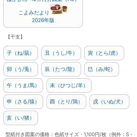
こよみだより
2026年版
【干支】
子（ね/鼠）
丑（うし/牛）
寅（とら/虎）
卯（う/兎）
辰（たつ/龍）
巳（み/蛇）
午（うま/馬）
未（ひつじ/羊）
申（さる/猿）
酉（とり/鶏）
戌（いぬ/犬）
亥（い/猪）
型紙付き図案の価格：色紙サイズ・1,100円/枚（例外：S・