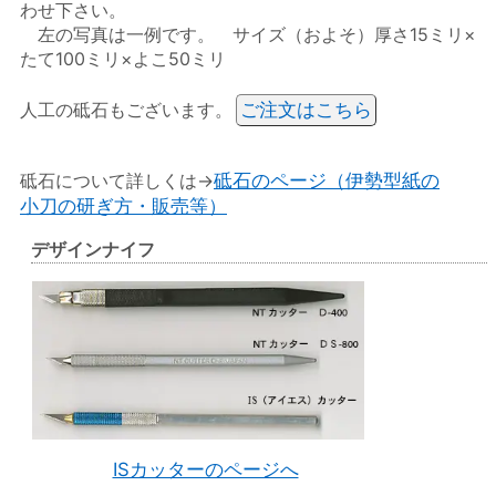
わせ下さい。
左の写真は一例です。 サイズ（およそ）厚さ15ミリ×
たて100ミリ×よこ50ミリ
人工の砥石もございます。
ご注文はこちら
砥石について詳しくは→
砥石のページ（伊勢型紙の
小刀の研ぎ方・販売等）
デザインナイフ
ISカッターのページへ