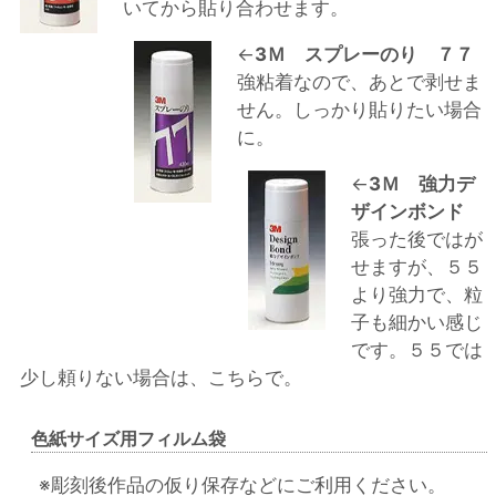
いてから貼り合わせます。
←
3Ｍ スプレーのり ７７
強粘着なので、あとで剥せま
せん。しっかり貼りたい場合
に。
←
3Ｍ 強力デ
ザインボンド
張った後ではが
せますが、５５
より強力で、粒
子も細かい感じ
です。５５では
少し頼りない場合は、こちらで。
色紙サイズ用フィルム袋
※彫刻後作品の仮り保存などにご利用ください。