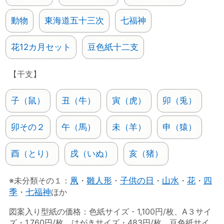
動物
東海道五十三次
七福神
花12カ月セット
豆色紙十二支
【干支】
子（鼠）
丑（牛）
寅（虎）
卯（兎）
卯その２
午（馬）
未（羊）
申（猿）
酉（とり）
戌（いぬ）
亥（猪）
※未分類その１：
凧
・
雛人形
・
子供の日
・
山水
・
花
・
四
季
・
七福神
ほか
図案入り型紙の価格：色紙サイズ・1,100円/枚、A３サイ
ズ・1,760円/枚、はがきサイズ・483円/枚、豆色紙サイ