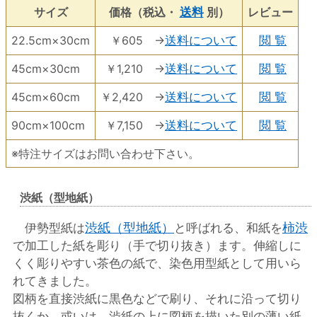
サイズ
価格（税込・
送料
別）
レビュー
22.5cm×30cm
￥605 →
送料について
閲 覧
45cm×30cm
￥1,210 →
送料について
閲 覧
45cm×60cm
￥2,420 →
送料について
閲 覧
90cm×100cm
￥7,150 →
送料について
閲 覧
※特注サイズはお問い合わせ下さい。
渋紙（型地紙）
渋紙（型地紙）
柿渋
伊勢型紙は
と呼ばれる、和紙を
で加工した紙を彫り（手で切り抜き）ます。伸縮しに
くく彫りやすい茶色の紙で、染色用型紙として用いら
れてきました。
図柄を直接渋紙に黒色などで刷り、それに沿って切り
抜くか、或いは、渋紙の上に図柄を描いた別の薄い紙