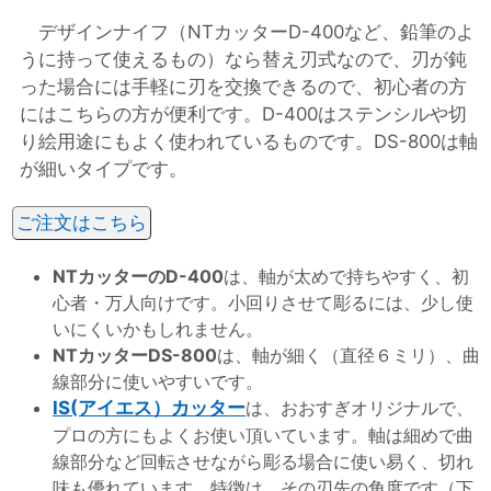
デザインナイフ（NTカッターD-400など、鉛筆のよ
うに持って使えるもの）なら替え刃式なので、刃が鈍
った場合には手軽に刃を交換できるので、初心者の方
にはこちらの方が便利です。D-400はステンシルや切
り絵用途にもよく使われているものです。DS-800は軸
が細いタイプです。
ご注文はこちら
NTカッターのD-400
は、軸が太めで持ちやすく、初
心者・万人向けです。小回りさせて彫るには、少し使
いにくいかもしれません。
NTカッターDS-800
は、軸が細く（直径６ミリ）、曲
線部分に使いやすいです。
IS(アイエス）カッター
は、おおすぎオリジナルで、
プロの方にもよくお使い頂いています。軸は細めで曲
線部分など回転させながら彫る場合に使い易く、切れ
味も優れています。特徴は、その刃先の角度です（下