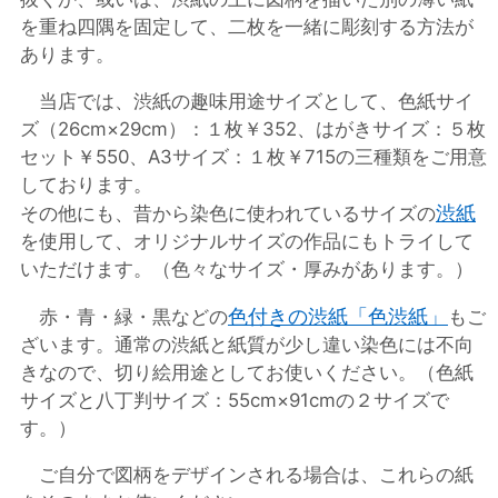
を重ね四隅を固定して、二枚を一緒に彫刻する方法が
あります。
当店では、渋紙の趣味用途サイズとして、色紙サイ
ズ（26cm×29cm）：１枚￥352、はがきサイズ：５枚
セット￥550、A3サイズ：１枚￥715の三種類をご用意
しております。
渋紙
その他にも、昔から染色に使われているサイズの
を使用して、オリジナルサイズの作品にもトライして
いただけます。（色々なサイズ・厚みがあります。）
色付きの渋紙「色渋紙」
赤・青・緑・黒などの
もご
ざいます。通常の渋紙と紙質が少し違い染色には不向
きなので、切り絵用途としてお使いください。（色紙
サイズと八丁判サイズ：55cm×91cmの２サイズで
す。）
ご自分で図柄をデザインされる場合は、これらの紙