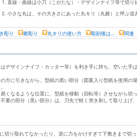
直線・曲線は小刀（こがたな）・デザインナイフ等で切り
小さな丸は、その大きさにあった丸キリ（丸錐）と呼ぶ道
き彫り
錐彫り
丸キリの使い方
彫刻後は…
関連
たはデザインナイフ・カッター等）を利き手に持ち、空いた手
分の方に引きながら、型紙の黒い部分（図案入り型紙を使用の
す。
り易くなるような位置に、型紙を移動（回転等）させながら切
た不要の部分（黒い部分）は、刃先で軽く突き刺して取り上げ
に切り取れてなかったり、逆に力をかけすぎて下敷きまで切っ