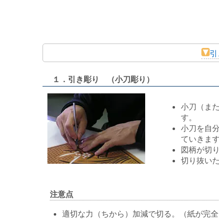
引
１．引き彫り （小刀彫り）
小刀（ま
す。
小刀を自
ていきま
図柄が切
切り抜い
注意点
適切な力（ちから）加減で切る。（紙が完全