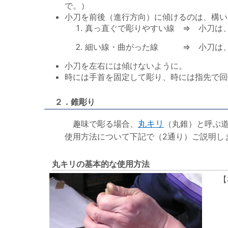
で。）
小刀を前後（進行方向）に傾けるのは、構い
真っ直ぐで彫りやすい線 ⇒ 小刀は
細い線・曲がった線 ⇒ 小刀は、
小刀を左右には傾けないように。
時には手首を固定して彫り、時には指先で回
２．錐彫り
趣味で彫る場合、
丸キリ
（丸錐）と呼ぶ
使用方法について下記で（2通り）ご説明し
丸キリの基本的な使用方法
【