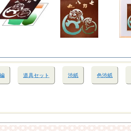
編
道具セット
渋紙
色渋紙