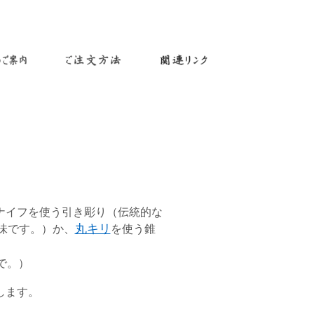
ナイフを使う引き彫り（伝統的な
味です。）か、
丸キリ
を使う錐
で。）
します。