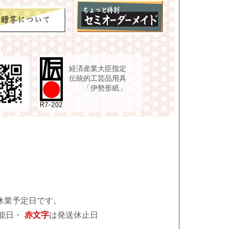
経済産業大臣指定
伝統的工芸品用具
「伊勢形紙」
休業予定日です。
能日・
赤文字
は発送休止日