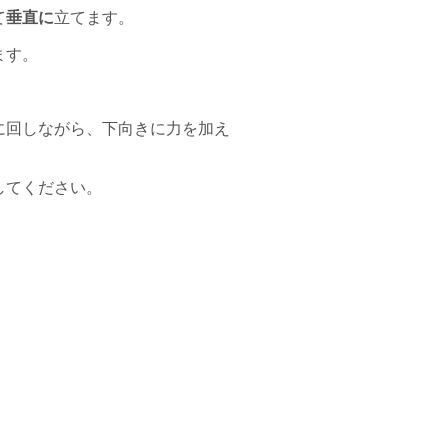
て
垂直に
立てます。
ます。
に回しながら、下向きに力を加え
してください。