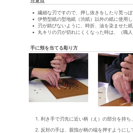
注意点
繊細な刃ですので、押し抜きをしたり荒っぽ
伊勢型紙の型地紙（渋紙）以外の紙に使用し
刃が錆びないように、時折、油を染ませた紙
丸キリの刃が切れにくくなった時は、（職人
手に頬を当てる彫り方
利き手で刃先に近い柄（え）の部分を持ち
反対の手は、親指が柄の端を押すようにし