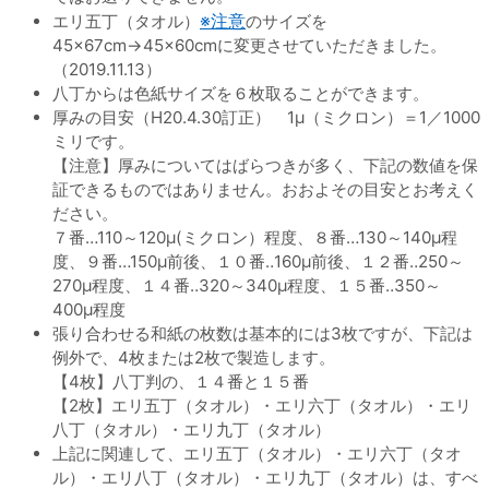
エリ五丁（タオル）
※注意
のサイズを
45×67cm→45×60cmに変更させていただきました。
（2019.11.13）
八丁からは色紙サイズを６枚取ることができます。
厚みの目安（H20.4.30訂正） 1μ（ミクロン）＝1／1000
ミリです。
【注意】厚みについてはばらつきが多く、下記の数値を保
証できるものではありません。おおよその目安とお考えく
ださい。
７番…110～120μ(ミクロン）程度、８番…130～140μ程
度、９番…150μ前後、１０番‥160μ前後、１２番‥250～
270μ程度、１４番‥320～340μ程度、１５番‥350～
400μ程度
張り合わせる和紙の枚数は基本的には3枚ですが、下記は
例外で、4枚または2枚で製造します。
【4枚】八丁判の、１４番と１５番
【2枚】エリ五丁（タオル）・エリ六丁（タオル）・エリ
八丁（タオル）・エリ九丁（タオル）
上記に関連して、エリ五丁（タオル）・エリ六丁（タオ
ル）・エリ八丁（タオル）・エリ九丁（タオル）は、すべ