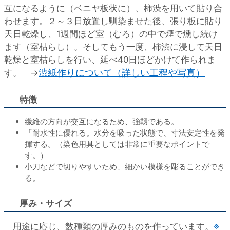
互になるように（ベニヤ板状に）、柿渋を用いて貼り合
わせます。２～３日放置し馴染ませた後、張り板に貼り
天日乾燥し、1週間ほど室（むろ）の中で煙で燻し続け
ます（室枯らし）。そしてもう一度、柿渋に浸して天日
乾燥と室枯らしを行い、延べ40日ほどかけて作られま
渋紙作りについて（詳しい工程や写真）
す。 →
特徴
繊維の方向が交互になるため、強靱である。
「耐水性に優れる。水分を吸った状態で、寸法安定性を発
揮する。（染色用具としては非常に重要なポイントで
す。）
小刀などで切りやすいため、細かい模様を彫ることができ
る。
厚み・サイズ
※
用途に応じ、数種類の厚みのものを作っています。