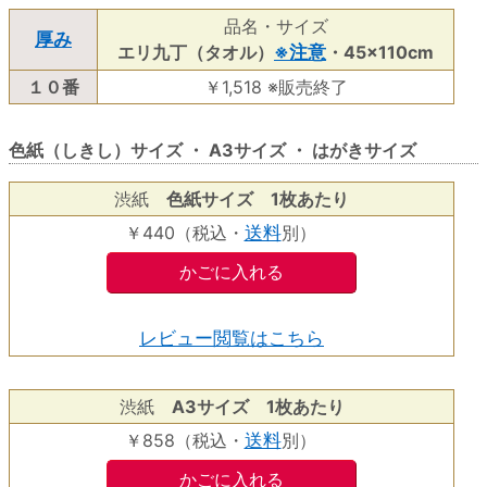
品名・サイズ
厚み
エリ九丁（タオル）
※注意
・45×110cm
１０番
￥1,518
※販売終了
色紙
（しきし）サイズ ・
A3
サイズ ・
はがき
サイズ
渋紙
色紙
サイズ 1枚あたり
￥440（税込・
送料
別）
レビュー閲覧はこちら
渋紙
A3
サイズ 1枚あたり
￥858（税込・
送料
別）