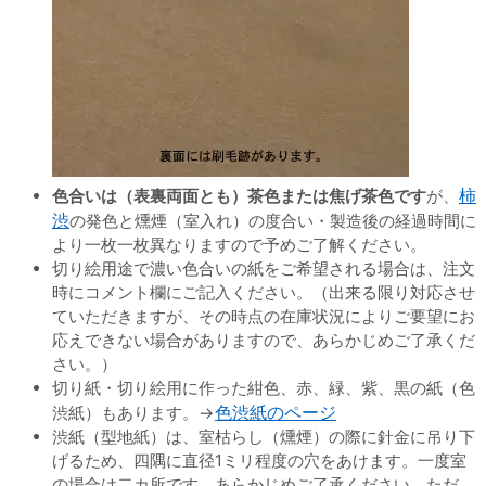
色合いは（表裏両面とも）茶色または焦げ茶色です
が、
柿
渋
の発色と燻煙（室入れ）の度合い・製造後の経過時間に
より一枚一枚異なりますので予めご了解ください。
切り絵用途で濃い色合いの紙をご希望される場合は、注文
時にコメント欄にご記入ください。（出来る限り対応させ
ていただきますが、その時点の在庫状況によりご要望にお
応えできない場合がありますので、あらかじめご了承くだ
さい。）
切り紙・切り絵用に作った紺色、赤、緑、紫、黒の紙（色
渋紙）もあります。→
色渋紙のページ
渋紙（型地紙）は、室枯らし（燻煙）の際に針金に吊り下
げるため、四隅に直径1ミリ程度の穴をあけます。一度室
の場合は二カ所です。あらかじめご了承ください。ただ