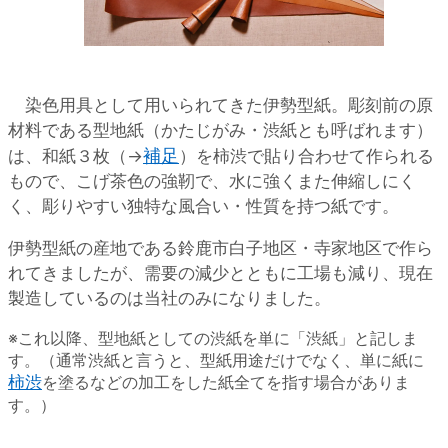
染色用具として用いられてきた伊勢型紙。彫刻前の原
材料である型地紙（かたじがみ・渋紙とも呼ばれます）
補足
は、和紙３枚（→
）を柿渋で貼り合わせて作られる
もので、こげ茶色の強靭で、水に強くまた伸縮しにく
く、彫りやすい独特な風合い・性質を持つ紙です。
伊勢型紙の産地である鈴鹿市白子地区・寺家地区で作ら
れてきましたが、需要の減少とともに工場も減り、現在
製造しているのは当社のみになりました。
※これ以降、型地紙としての渋紙を単に「渋紙」と記しま
す。（通常渋紙と言うと、型紙用途だけでなく、単に紙に
柿渋
を塗るなどの加工をした紙全てを指す場合がありま
す。）