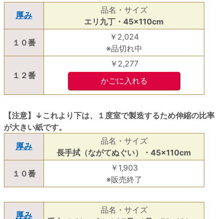
品名・サイズ
厚み
エリ九丁・45×110cm
￥2,024
１０番
※品切れ中
￥2,277
１２番
【注意】↓これより下は、１度室で製造するため伸縮の比率
が大きい紙です。
品名・サイズ
厚み
長手拭（ながてぬぐい）・45×110cm
￥1,903
１０番
※販売終了
品名・サイズ
厚み