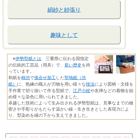
絹紗と紗張り
趣味として
伊勢型紙とは
※
、三重県に伝わる国指定
長い歴史
の伝統的工芸品（用具）で、
を持
っています。
柿渋
張合せ加工
型地紙（渋
和紙を
で
した
紙）
技法
に、熟練の職人が刃物を用い様々な
により図柄・文様を
江戸小紋
手作業で切り抜いて作る型紙で、
や友禅などの着物を始
め様々な染色に用いられてきました。
卓越した技術によって生み出される伊勢型紙は、見事なまでの緻
密さや手彫りがもたらす温かい線・生き生きとした表現力によ
り、型染めを縁の下から支えてきました。