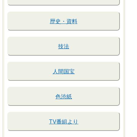
歴史・資料
技法
人間国宝
色渋紙
TV番組より