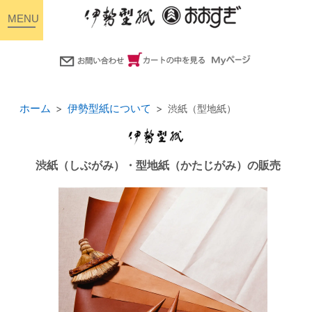
toggle
navigation
ホーム
伊勢型紙について
渋紙（型地紙）
渋紙（しぶがみ）・型地紙（かたじがみ）の販売