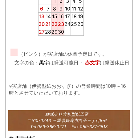
1
2
3
4
5
6
7
8
9
10
11
12
13
14
15
16
17
18
19
20
21
22
23
24
25
26
27
28
29
30
■
（ピンク）が実店舗の休業予定日です。
文字の色：
黒字
は発送可能日・
赤文字
は発送休止日
※実店舗（伊勢型紙おおすぎ）の営業時間は10時～16
時とさせていただいております。
株式会社大杉型紙工業
〒510-0243 三重県鈴鹿市白子三丁目8-6
Tel 059-386-0271 Fax 059-387-1513