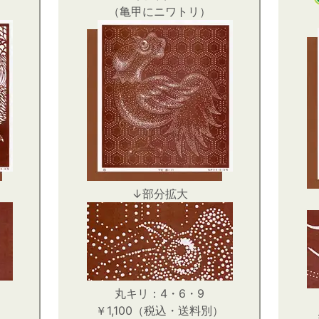
（亀甲にニワトリ）
↓部分拡大
丸キリ：4・6・9
）
￥1,100（税込・送料別）