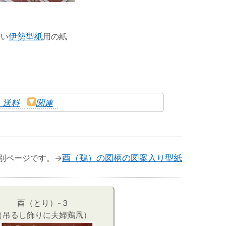
すい
伊勢型紙
用の紙
・送料
関連
別ページです。→
酉（鶏）の図柄の図案入り型紙
酉（とり）-３
（吊るし飾りに夫婦鶏凧）