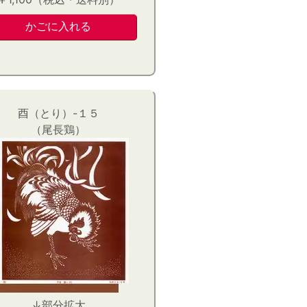
酉（とり）-１５
（尾長鶏）
↓部分拡大