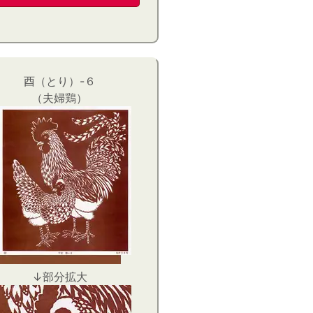
酉（とり）-６
（夫婦鶏）
↓部分拡大