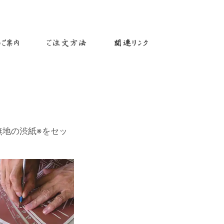
無地の渋紙※をセッ