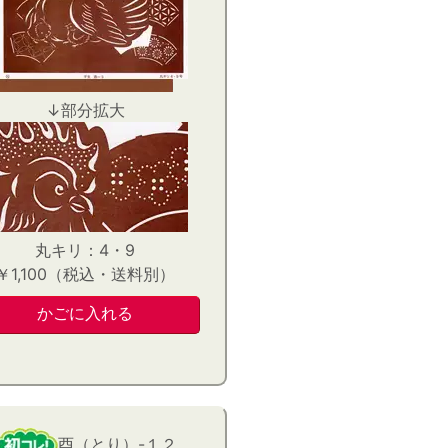
↓部分拡大
丸キリ：4・9
￥1,100（税込・送料別）
酉（とり）-１２