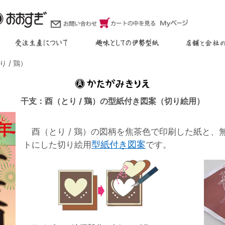
 / 鶏）
干支：酉（とり / 鶏）の型紙付き図案（切り絵用）
酉（とり / 鶏）の図柄を焦茶色で印刷した紙と、
型紙付き図案
トにした切り絵用
です。