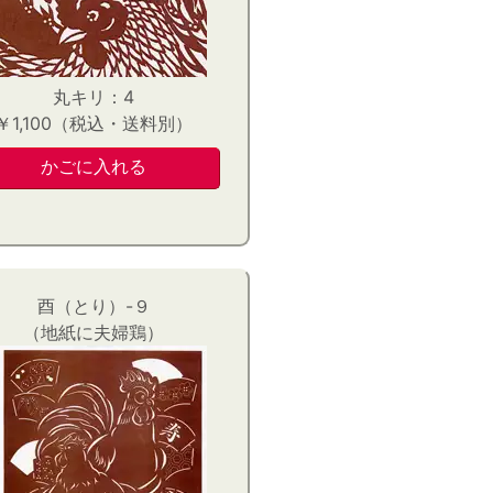
丸キリ：4
￥1,100（税込・送料別）
酉（とり）-９
（地紙に夫婦鶏）