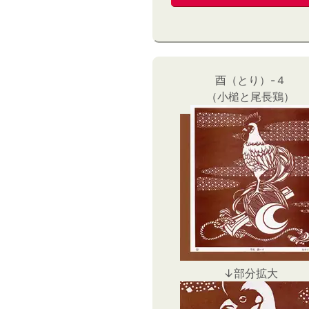
酉（とり）-４
（小槌と尾長鶏）
↓部分拡大