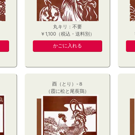
丸キリ：不要
）
￥1,100（税込・送料別）
酉（とり）-８
（霞に松と尾長鶏）