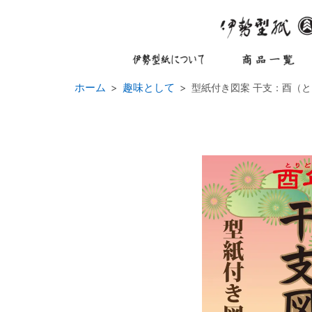
ホーム
趣味として
型紙付き図案 干支：酉（とり