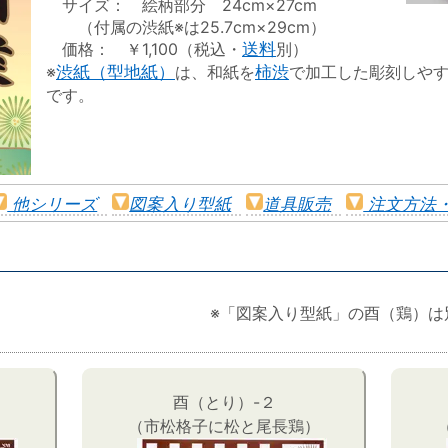
サイズ： 絵柄部分 24cm×27cm
（付属の渋紙※は25.7cm×29cm）
価格： ￥1,100（税込・
送料
別）
※
渋紙（型地紙）
は、和紙を
柿渋
で加工した彫刻しや
です。
他シリーズ
図案入り型紙
道具販売
注文方法
※「図案入り型紙」の酉（鶏）は
酉（とり）-２
（市松格子に松と尾長鶏）