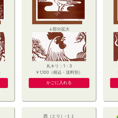
↓部分拡大
丸キリ：1・3
）
￥1,100（税込・送料別）
酉（とり）-１１