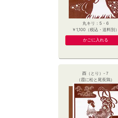
丸キリ：5・6
￥1,100（税込・送料別
酉（とり）-７
（霞に松と尾長鶏）