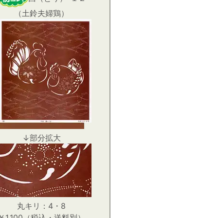
（土鈴夫婦鶏）
↓部分拡大
丸キリ：4・8
￥1,100（税込・送料別）