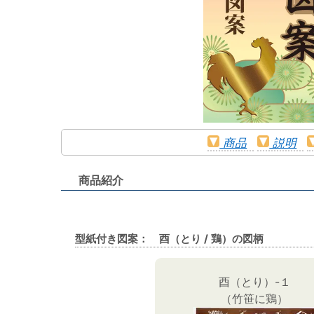
商品
説明
商品紹介
型紙付き図案： 酉（とり / 鶏）の図柄
酉（とり）-１
（竹笹に鶏）