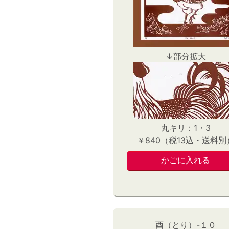
↓部分拡大
丸キリ：1・3
￥840（税13込・送料別
酉（とり）-１０