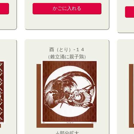
酉（とり）-１４
（錐立涌に親子鶏）
↓部分拡大