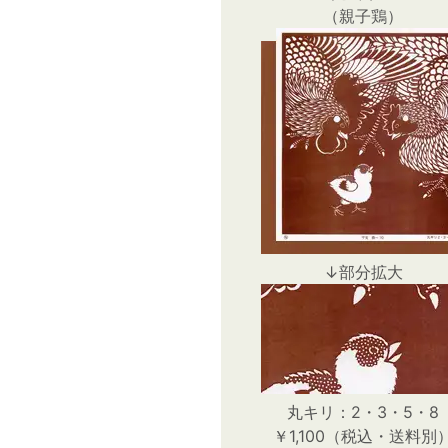
（親子鶏）
↓部分拡大
丸キリ：2・3・5・8
￥1,100（税込・送料別