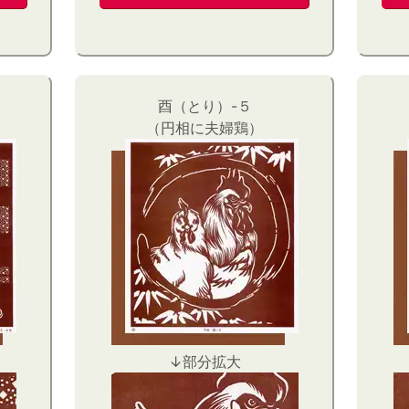
酉（とり）-５
（円相に夫婦鶏）
↓部分拡大