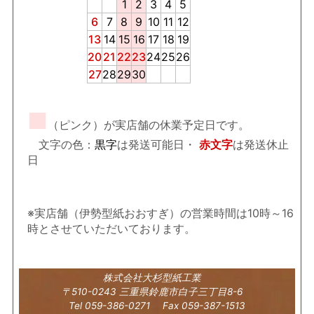
1
2
3
4
5
6
7
8
9
10
11
12
13
14
15
16
17
18
19
20
21
22
23
24
25
26
27
28
29
30
■
（ピンク）が実店舗の休業予定日です。
文字の色：
黒字
は発送可能日・
赤文字
は発送休止
日
※実店舗（伊勢型紙おおすぎ）の営業時間は10時～16
時とさせていただいております。
株式会社大杉型紙工業
〒510-0243 三重県鈴鹿市白子三丁目8-6
Tel 059-386-0271 Fax 059-387-1513