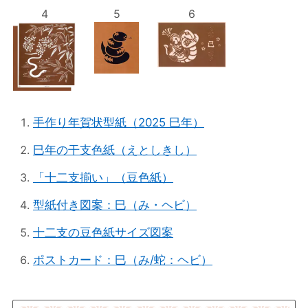
4
5
6
手作り年賀状型紙（2025 巳年）
巳年の干支色紙（えとしきし）
「十二支揃い」（豆色紙）
型紙付き図案：巳（み・ヘビ）
十二支の豆色紙サイズ図案
ポストカード：巳（み/蛇：ヘビ）