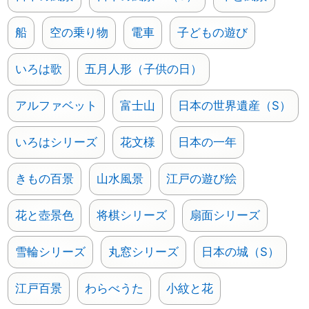
船
空の乗り物
電車
子どもの遊び
いろは歌
五月人形（子供の日）
アルファベット
富士山
日本の世界遺産（S）
いろはシリーズ
花文様
日本の一年
きもの百景
山水風景
江戸の遊び絵
花と壺景色
将棋シリーズ
扇面シリーズ
雪輪シリーズ
丸窓シリーズ
日本の城（S）
江戸百景
わらべうた
小紋と花