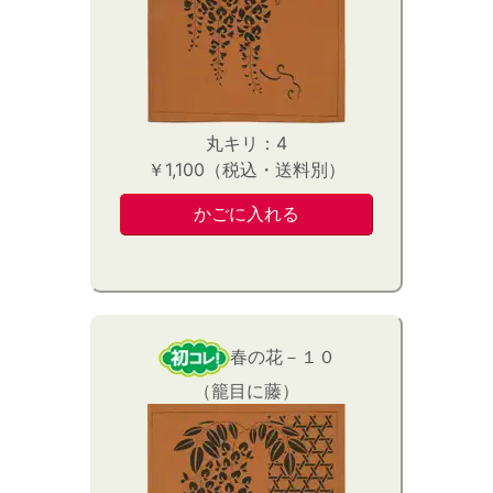
丸キリ：4
￥1,100（税込・送料別）
春の花－１０
（籠目に藤）