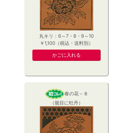
丸キリ：6～7・8・9～10
￥1,100（税込・送料別）
春の花－８
（籠目に牡丹）