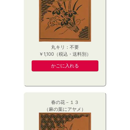
丸キリ：不要
￥1,100（税込・送料別）
春の花－１３
（麻の葉にアヤメ）