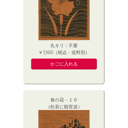
丸キリ：不要
￥1,100（税込・送料別）
春の花－１６
（杜若に観世波）