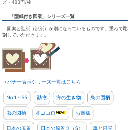
ズ・483円/枚
「型紙付き図案」シリーズ一覧
図案と型紙（渋紙）が別になっているものです。重ねて彫
刻していただきます。
→バナー表示シリーズ一覧はこちら
No.1～55
動物
海の生き物
鳥の図柄
虫の図柄
和ゴコロ
お雛様
日本の風景
日本の風景２（S）
車と風景