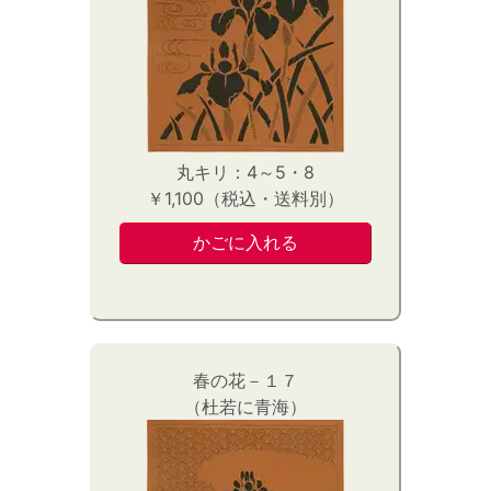
丸キリ：4～5・8
￥1,100（税込・送料別）
春の花－１７
（杜若に青海）