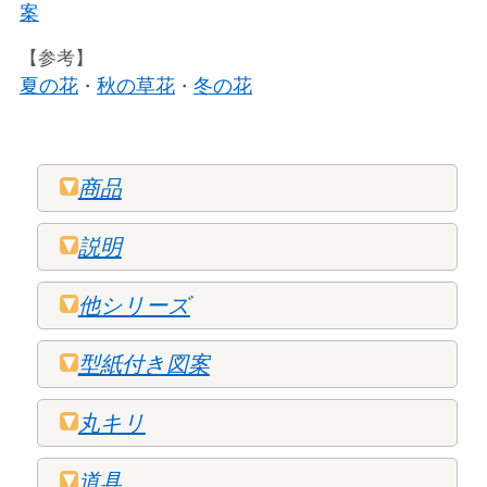
案
【参考】
夏の花
秋の草花
冬の花
・
・
商品
説明
他シリーズ
型紙付き図案
丸キリ
道具