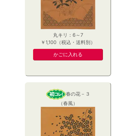
丸キリ：6～7
￥1,100（税込・送料別）
春の花－３
（春風）