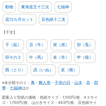
動物
東海道五十三次
七福神
花12カ月セット
豆色紙十二支
【干支】
子（鼠）
丑（牛）
寅（虎）
卯（兎）
卯その２
午（馬）
未（羊）
申（猿）
酉（とり）
戌（いぬ）
亥（猪）
※未分類その１：
凧
・
雛人形
・
子供の日
・
山水
・
花
・
四
季
・
七福神
ほか
図案入り型紙の価格：色紙サイズ・1,100円/枚、A３サイ
ズ・1,760円/枚、はがきサイズ・483円/枚、豆色紙サイ