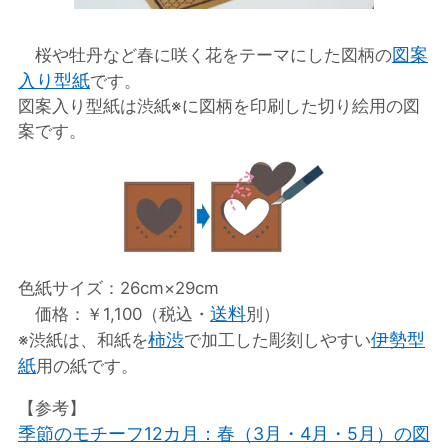
図案
桜や牡丹など春に咲く花をテーマにした図柄の
入り型紙
です。
図案入り型紙は渋紙※に図柄を印刷した切り絵用の図
案です。
色紙サイズ：26cm×29cm
送料
価格：￥1,100（税込・
別）
柿渋
伊勢型
※渋紙は、和紙を
で加工した彫刻しやすい
紙
用の紙です。
【参考】
季節のモチーフ12カ月：春（3月・4月・5月）の図