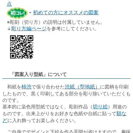
点
⇨
初めての方にオススメの図案
※彫刻（切り方）の説明は付属していません。
↓
彫り方編ページ
を参考にしてください。
「図案入り型紙」について
和紙を
柿渋
で張り合わせた
渋紙（型地紙）
に図柄を印刷
したもので、黒く印刷してある部分を彫り除いていただくも
のです。
基本的に染色用型紙ではなく、彫刻作品（
切り絵
）用途の
ものです。出来上がりをお好きな色紙や台紙に貼って
額な
ど
に入れ飾ってお楽しみください。
ご自身でデザインと下絵を作る手間が省けますので、趣味