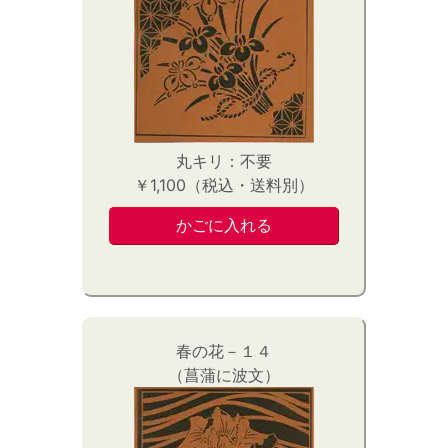
丸キリ：不要
￥1,100（税込・送料別）
春の花－１４
（菖蒲に波文）