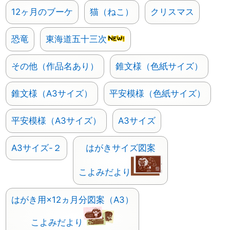
12ヶ月のブーケ
猫（ねこ）
クリスマス
恐竜
東海道五十三次
その他（作品名あり）
錐文様（色紙サイズ）
錐文様（A3サイズ）
平安模様（色紙サイズ）
平安模様（A3サイズ）
A3サイズ
A3サイズ-２
はがきサイズ図案
こよみだより
はがき用×12ヵ月分図案（A3）
こよみだより