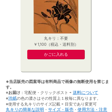
丸キリ：不要
￥1,100（税込・送料別）
※当店販売の図案等は有料商品で画像の無断使用を禁じま
す。
※
お届け
：宅配便・クリックポスト ⇨
送料について
※
渋紙
の色の濃さはその性質上１枚毎に異なります。
※使用する丸キリのサイズ記載 ⇨ 目安であり変更可
丸キリの簡単な説明
・
サイズ・販売
・
使用方法・注意