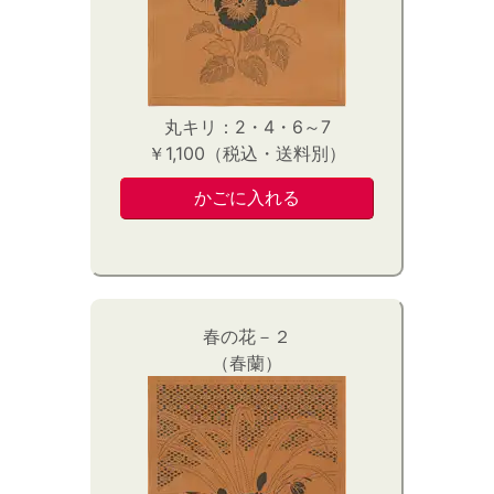
丸キリ：2・4・6～7
￥1,100（税込・送料別）
春の花－２
（春蘭）