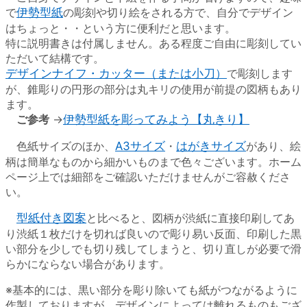
で
伊勢型紙
の彫刻や切り絵をされる方で、自分でデザイン
はちょっと・・という方に便利だと思います。
特に説明書きは付属しません。ある程度ご自由に彫刻してい
ただいて結構です。
デザインナイフ・カッター（または小刀）
で彫刻します
が、錐彫りの円形の部分は丸キリの使用が前提の図柄もあり
ます。
ご参考
→
伊勢型紙を彫ってみよう【丸きり】
色紙サイズのほか、
A3サイズ
・
はがきサイズ
があり、絵
柄は簡単なものから細かいものまで色々ございます。ホーム
ページ上では細部をご確認いただけませんがご容赦くださ
い。
型紙付き図案
と比べると、図柄が渋紙に直接印刷してあ
り渋紙１枚だけを切れば良いので彫り易い反面、印刷した黒
い部分を少しでも切り残してしまうと、切り直しが必要で滑
らかにならない場合があります。
※基本的には、黒い部分を彫り除いても紙がつながるように
作製しておりますが、デザインによっては離れるものもござ