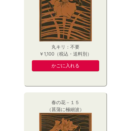
丸キリ：不要
￥1,100（税込・送料別）
春の花－１５
（菖蒲に極細波）