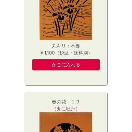
丸キリ：不要
￥1,100（税込・送料別）
春の花－１９
（丸に牡丹）