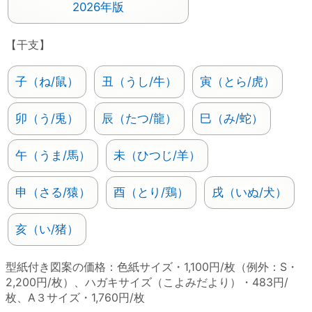
2026年版
【干支】
子（ね/鼠）
丑（うし/牛）
寅（とら/虎）
卯（う/兎）
辰（たつ/龍）
巳（み/蛇）
午（うま/馬）
未（ひつじ/羊）
申（さる/猿）
酉（とり/鶏）
戌（いぬ/犬）
亥（い/猪）
型紙付き図案の価格：色紙サイズ・1,100円/枚（例外：S・
2,200円/枚）、ハガキサイズ（こよみだより）・483円/
枚、A３サイズ・1,760円/枚