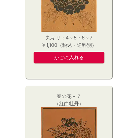
丸キリ：4～5・6～7
￥1,100（税込・送料別）
春の花－７
（紅白牡丹）