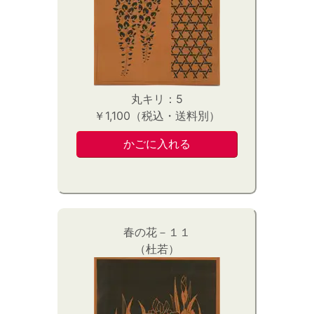
丸キリ：5
￥1,100（税込・送料別）
春の花－１１
（杜若）