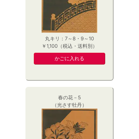
丸キリ：7～8・9～10
￥1,100（税込・送料別）
春の花－5
（光さす牡丹）