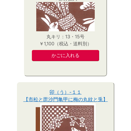
丸キリ：13・15号
￥1,100（税込・送料別）
卯（う）-１１
【市松と毘沙門亀甲に梅の丸紋と兎】