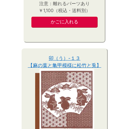
注意：離れるパーツあり
￥1,100（税込・送料別）
卯（う）-１３
【麻の葉と亀甲模様に松竹と兎】