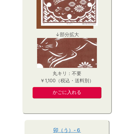
↓部分拡大
丸キリ：不要
￥1,100（税込・送料別）
卯（う）-６