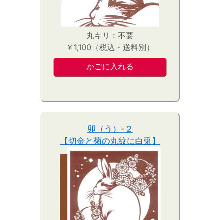
丸キリ：不要
￥1,100（税込・送料別）
卯（う）-２
【切金と菊の丸紋に白兎】