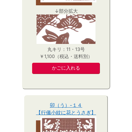
↓部分拡大
丸キリ：11・13号
￥1,100（税込・送料別）
卯（う）-１４
【行儀小紋に花とうさぎ】