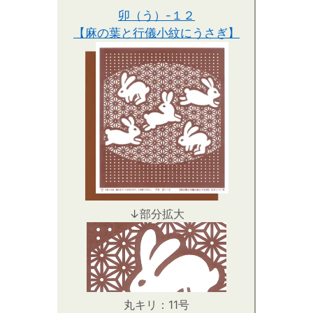
卯（う）-１２
【麻の葉と行儀小紋にうさぎ】
↓部分拡大
丸キリ：11号