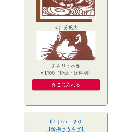
↓部分拡大
丸キリ：不要
￥1,100（税込・送料別）
卯（う）-２０
【鈴抱きうさぎ】