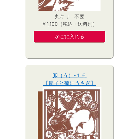
丸キリ：不要
￥1,100（税込・送料別）
卯（う）-１６
【扇子と菊にうさぎ】