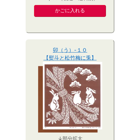
卯（う）-１０
【熨斗と松竹梅に兎】
↓部分拡大