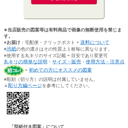
※当店販売の図案等は有料商品で画像の無断使用を禁じま
す。
※
お届け
：宅配便・クリックポスト ⇨
送料について
※
渋紙
の色の濃さはその性質上１枚毎に異なります。
※使用する丸キリのサイズ記載 ⇨ 目安であり変更可
丸キリの簡単な説明
・
サイズ・販売
・
使用方法・注意点
⇨
初めての方にオススメの図案
※彫刻（切り方）の説明は付属していません。
↓
彫り方編ページ
を参考にしてください。
「型紙付き図案」について