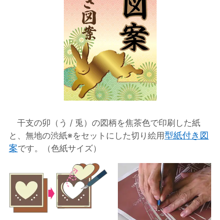
干支の卯（う / 兎）の図柄を焦茶色で印刷した紙
型紙付き図
と、無地の渋紙※をセットにした切り絵用
案
です。（色紙サイズ）