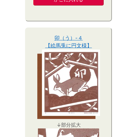
卯（う）-４
【絵馬兎に円文様】
↓部分拡大