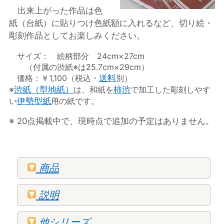
出来上がった作品は色
紙（台紙）に貼りつけ色紙額に入れるなど、切り絵・
彫刻作品としてお楽しみください。
サイズ： 絵柄部分 24cm×27cm
（付属の渋紙※は25.7cm×29cm）
価格：￥1,100（税込・
送料
別）
※
渋紙（型地紙）
は、和紙を
柿渋
で加工した彫刻しやす
い
伊勢型紙
用の紙です。
※ 20点掲載中で、現時点で追加の予定はありません。
商品
説明
他シリーズ