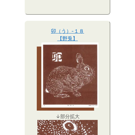
卯（う）-１８
【野兎】
↓部分拡大