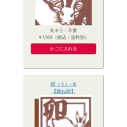
丸キリ：不要
￥1,100（税込・送料別）
卯（う）-８
【跳ね卯】