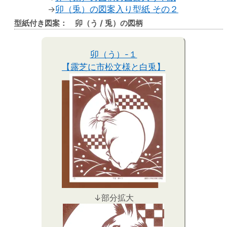
→
卯（兎）の図案入り型紙 その２
型紙付き図案： 卯（う / 兎）の図柄
卯（う）-１
【露芝に市松文様と白兎】
↓部分拡大