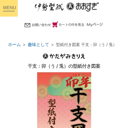
toggle
navigation
ホーム
趣味として
型紙付き図案 干支：卯（う / 兎）
干支：卯（う / 兎）の型紙付き図案