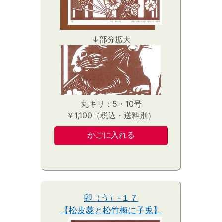
↓部分拡大
丸キリ：5・10号
￥1,100（税込・送料別）
卯（う）-１７
【松皮菱と松竹梅に子兎】