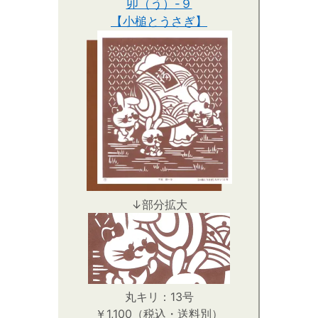
卯（う）-９
【小槌とうさぎ】
↓部分拡大
丸キリ：13号
￥1,100（税込・送料別）