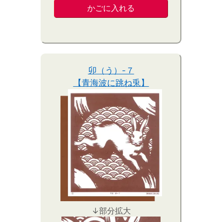
卯（う）-７
【青海波に跳ね兎】
↓部分拡大