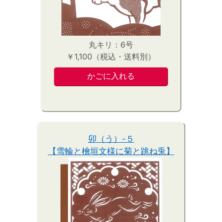
丸キリ：6号
￥1,100（税込・送料別）
卯（う）-５
【雪輪と檜垣文様に菊と跳ね兎】