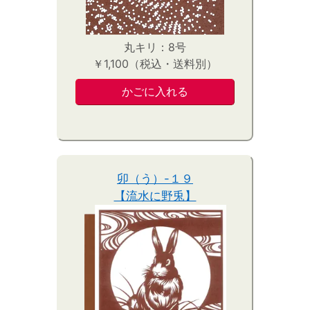
丸キリ：8号
￥1,100（税込・送料別）
卯（う）-１９
【流水に野兎】