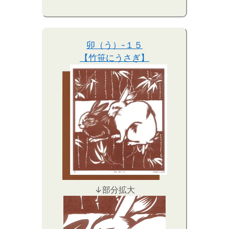
卯（う）-１５
【竹笹にうさぎ】
↓部分拡大