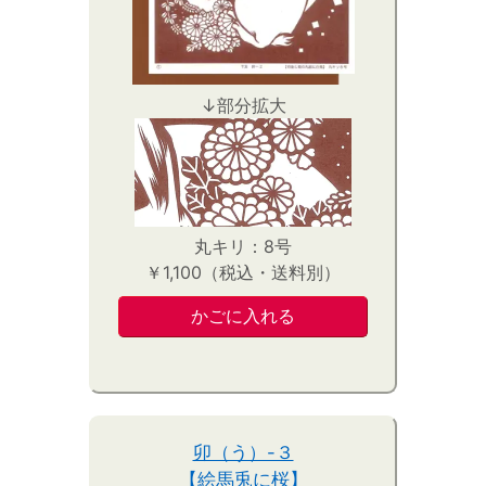
↓部分拡大
丸キリ：8号
￥1,100（税込・送料別）
卯（う）-３
【絵馬兎に桜】