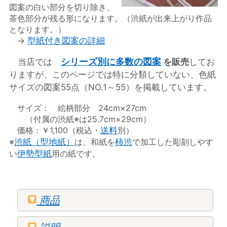
図案の白い部分を切り除き、
茶色部分が残る形になります。（渋紙が出来上がり作品
となります。）
→
型紙付き図案の詳細
シリーズ別に多数の図案
当店では
を販売
してお
りますが、このページでは特に分類していない、色紙
サイズの図案55点（NO.1～55）を掲載しています。
サイズ： 絵柄部分 24cm×27cm
（付属の渋紙※は25.7cm×29cm）
価格：￥1,100（税込・
送料
別）
※
渋紙（型地紙）
は、和紙を
柿渋
で加工した彫刻しやす
い
伊勢型紙
用の紙です。
商品