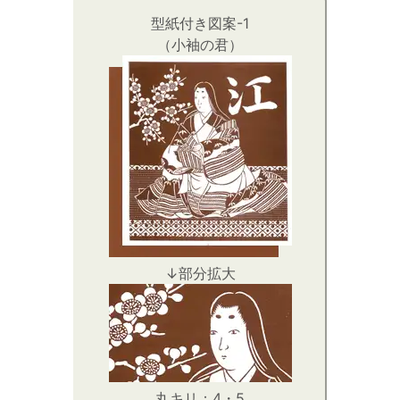
型紙付き図案-1
（小袖の君）
↓部分拡大
丸キリ：4・5