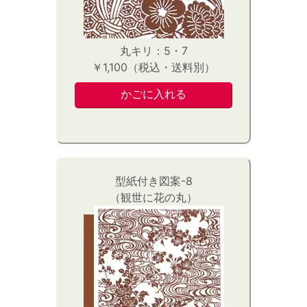
丸キリ：5・7
￥1,100（税込・送料別）
型紙付き図案-8
（観世に花の丸）