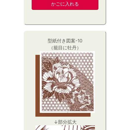
型紙付き図案-10
（籠目に牡丹）
↓部分拡大