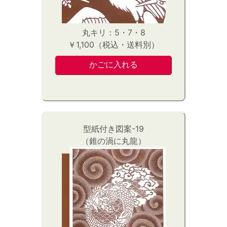
丸キリ：5・7・8
￥1,100（税込・送料別）
型紙付き図案-19
（錐の渦に丸龍）