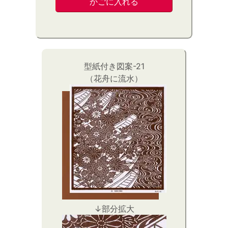
型紙付き図案-21
（花舟に流水）
↓部分拡大