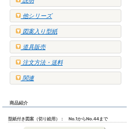
説明
他シリーズ
図案入り型紙
道具販売
注文方法・送料
関連
商品紹介
型紙付き図案（切り絵用）： No.1からNo.44まで