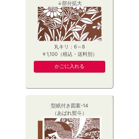
↓部分拡大
丸キリ：6～8
￥1,100（税込・送料別）
型紙付き図案-14
（あばれ熨斗）