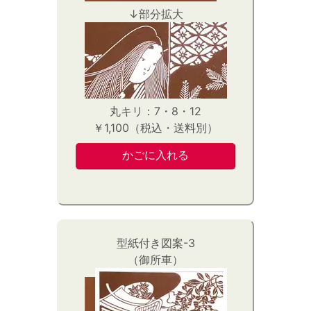
↓部分拡大
丸キリ：7・8・12
￥1,100（税込・送料別）
型紙付き図案-3
（御所車）