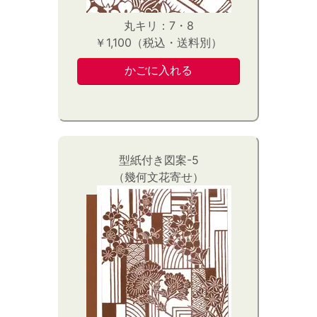
丸キリ：7・8
￥1,100（税込・送料別）
型紙付き図案-5
（幾何文花寄せ）