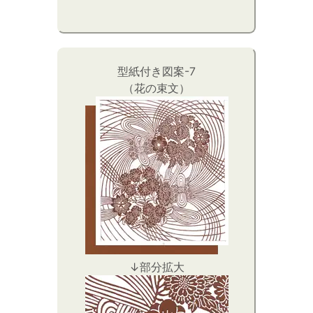
型紙付き図案-7
（花の束文）
↓部分拡大