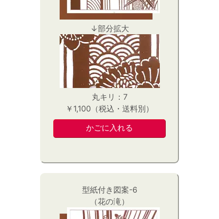
↓部分拡大
丸キリ：7
￥1,100（税込・送料別）
型紙付き図案-6
（花の滝）