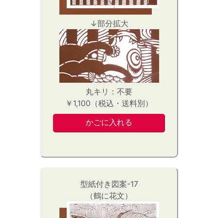
↓部分拡大
丸キリ：不要
￥1,100（税込・送料別）
型紙付き図案-17
（鶴に花文）