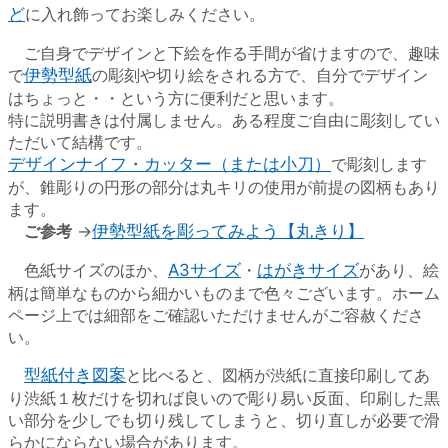
ど
に入れ飾ってお楽しみください。
ご自身でデザインと下絵を作る手間が省けますので、趣味
で
伊勢型紙
の彫刻や切り絵をされる方で、自分でデザイン
はちょっと・・という方に便利だと思います。
特に説明書きは付属しません。ある程度ご自由に彫刻してい
ただいて結構です。
デザインナイフ・カッター（または小刀）
で彫刻します
が、錐彫りの円形の部分は丸キリの使用が前提の図柄もあり
ます。
ご参考
→
伊勢型紙を彫ってみよう【丸きり】
色紙サイズのほか、
A3サイズ
・
はがきサイズ
があり、絵
柄は簡単なものから細かいものまで色々ございます。ホーム
ページ上では細部をご確認いただけませんがご容赦くださ
い。
型紙付き図案
と比べると、図柄が渋紙に直接印刷してあ
り渋紙１枚だけを切れば良いので彫り易い反面、印刷した黒
い部分を少しでも切り残してしまうと、切り直しが必要で滑
らかにならない場合があります。