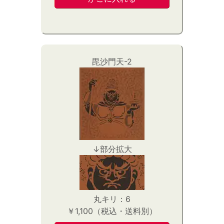
毘沙門天-2
↓部分拡大
丸キリ：6
￥1,100（税込・送料別）