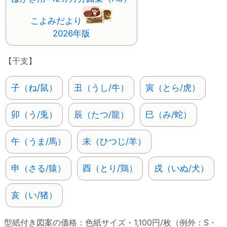
こよみだより
2026年版
【干支】
子（ね/鼠）
丑（うし/牛）
寅（とら/虎）
卯（う/兎）
辰（たつ/龍）
巳（み/蛇）
午（うま/馬）
未（ひつじ/羊）
申（さる/猿）
酉（とり/鶏）
戌（いぬ/犬）
亥（い/猪）
型紙付き図案の価格：色紙サイズ・1,100円/枚（例外：S・