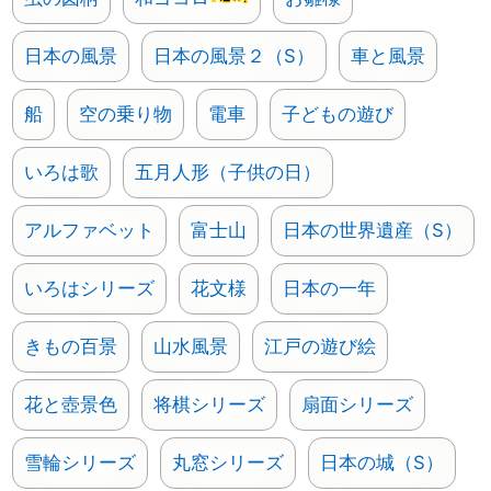
日本の風景
日本の風景２（S）
車と風景
船
空の乗り物
電車
子どもの遊び
いろは歌
五月人形（子供の日）
アルファベット
富士山
日本の世界遺産（S）
いろはシリーズ
花文様
日本の一年
きもの百景
山水風景
江戸の遊び絵
花と壺景色
将棋シリーズ
扇面シリーズ
雪輪シリーズ
丸窓シリーズ
日本の城（S）