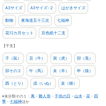
A3サイズ
A3サイズ-２
はがきサイズ
動物
東海道五十三次
七福神
花12カ月セット
豆色紙十二支
【干支】
子（鼠）
丑（牛）
寅（虎）
卯（兎）
卯その２
午（馬）
未（羊）
申（猿）
酉（とり）
戌（いぬ）
亥（猪）
※未分類その１：
凧
・
雛人形
・
子供の日
・
山水
・
花
・
四
季
・
七福神
ほか