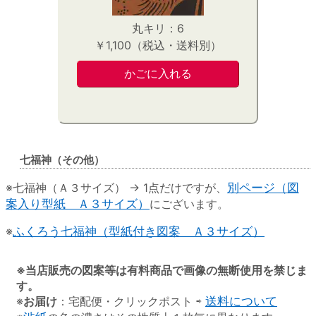
丸キリ：6
￥1,100（税込・送料別）
七福神（その他）
※七福神（Ａ３サイズ） → 1点だけですが、
別ページ（図
案入り型紙 Ａ３サイズ）
にございます。
※
ふくろう七福神（型紙付き図案 Ａ３サイズ）
※当店販売の図案等は有料商品で画像の無断使用を禁じま
す。
※
お届け
：宅配便・クリックポスト ⇨
送料について