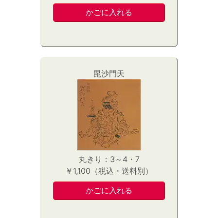
毘沙門天
丸きり：3～4・7
￥1,100（税込・送料別）