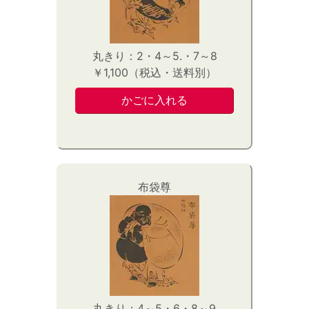
丸きり：2・4～5.・7～8
￥1,100（税込・送料別）
布袋尊
丸きり：4～5・6・8～9