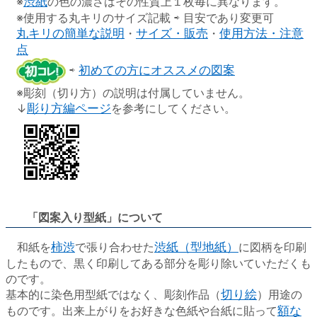
※
渋紙
の色の濃さはその性質上１枚毎に異なります。
※使用する丸キリのサイズ記載 ⇨ 目安であり変更可
丸キリの簡単な説明
・
サイズ・販売
・
使用方法・注意
点
⇨
初めての方にオススメの図案
※彫刻（切り方）の説明は付属していません。
↓
彫り方編ページ
を参考にしてください。
「図案入り型紙」について
和紙を
柿渋
で張り合わせた
渋紙（型地紙）
に図柄を印刷
したもので、黒く印刷してある部分を彫り除いていただくも
のです。
基本的に染色用型紙ではなく、彫刻作品（
切り絵
）用途の
ものです。出来上がりをお好きな色紙や台紙に貼って
額な