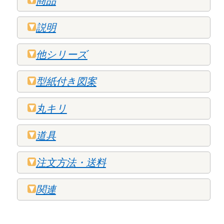
商品
説明
他シリーズ
型紙付き図案
丸キリ
道具
注文方法・送料
関連