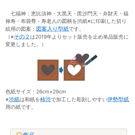
七福神：恵比須神・大黒天・毘沙門天・弁財天・福
禄寿・布袋尊・寿老人の図柄を渋紙※に印刷した切り
図案入り型紙
絵用の図案：
です。
その２
（※
は2019年よりセット販売を止め単品販売に
変更しました。）
色紙サイズ：26cm×29cm
渋紙
柿渋
伊勢型紙
※
は和紙を
で加工した彫刻しやすい
用の紙です。