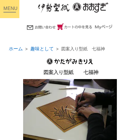
toggle
navigation
ホーム
趣味として
図案入り型紙 七福神
図案入り型紙 七福神