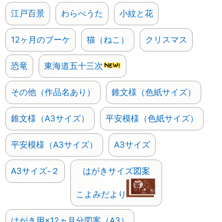
江戸百景
わらべうた
小紋と花
12ヶ月のブーケ
猫（ねこ）
クリスマス
恐竜
東海道五十三次
その他（作品名あり）
錐文様（色紙サイズ）
錐文様（A3サイズ）
平安模様（色紙サイズ）
平安模様（A3サイズ）
A3サイズ
A3サイズ-２
はがきサイズ図案
こよみだより
はがき用×12ヵ月分図案（A3）