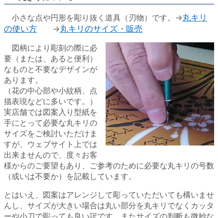
小さな点や円形を彫り抜く道具（刃物）です。→
丸キリ
の使い方
→
丸キリのサイズ・販売
図柄により彫刻の際に必
要（または、あると便利）
なものと不要なデザインが
あります。
（花の中心部や小紋柄、点
描表現などに多いです。）
実店舗では図案入り型紙を
手にとって必要な丸キリの
サイズをご検討いただけま
すが、ウェブサイト上では
出来ませんので、度々お客
様からのご要望もあり、ご参考のために必要な丸キリの号数
（或いは不要か）を記載しています。
とはいえ、図案はアレンジして彫っていただいても構いませ
んし、サイズが大きい場合は丸い部分を丸キリでなくカッタ
ーや小刀で彫っても良い訳です。またサイズの判断も微妙な