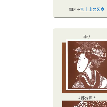
関連→
富士山の図案
踊り
↓部分拡大