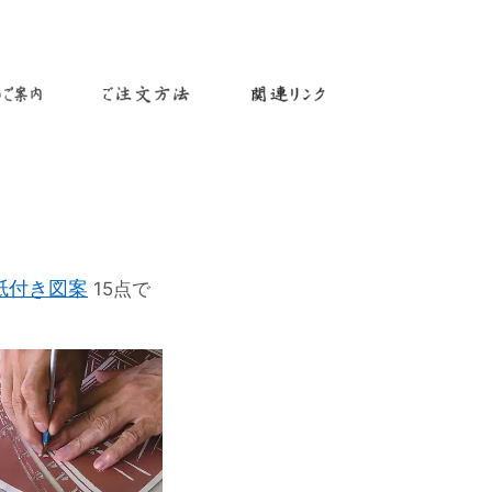
紙付き図案
15点で