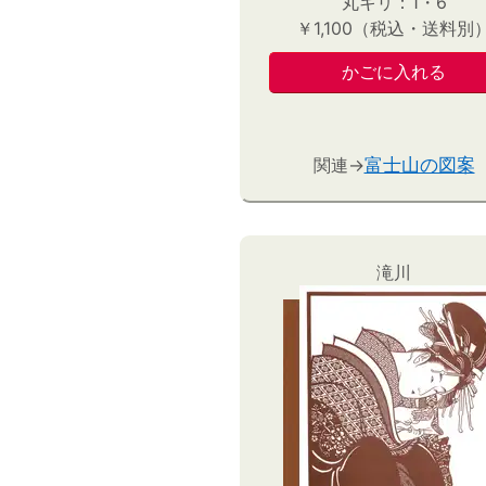
丸キリ：1・6
￥1,100（税込・送料別
関連→
富士山の図案
滝川