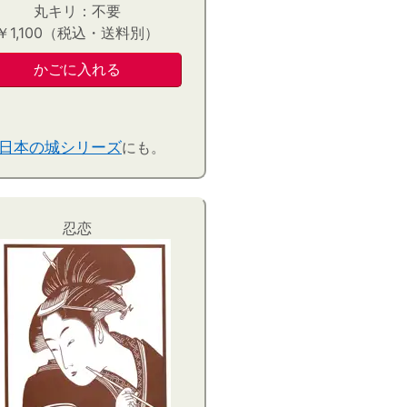
丸キリ：不要
￥1,100（税込・送料別）
日本の城シリーズ
にも。
忍恋