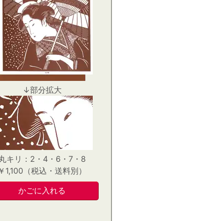
↓部分拡大
丸キリ：2・4・6・7・8
￥1,100（税込・送料別）