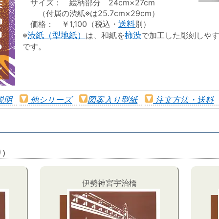
サイズ： 絵柄部分 24cm×27cm
（付属の渋紙※は25.7cm×29cm）
価格： ￥1,100（税込・
送料
別）
※
渋紙（型地紙）
は、和紙を
柿渋
で加工した彫刻しや
です。
説明
他シリーズ
図案入り型紙
注文方法・送料
り）
伊勢神宮宇治橋