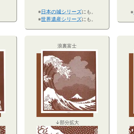
※
日本の城シリーズ
にも。
※
※
世界遺産シリーズ
にも。
浪裏富士
↓部分拡大