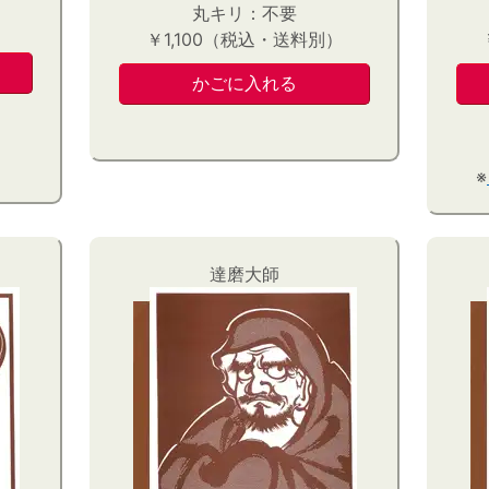
丸キリ：不要
）
￥1,100（税込・送料別）
※
達磨大師