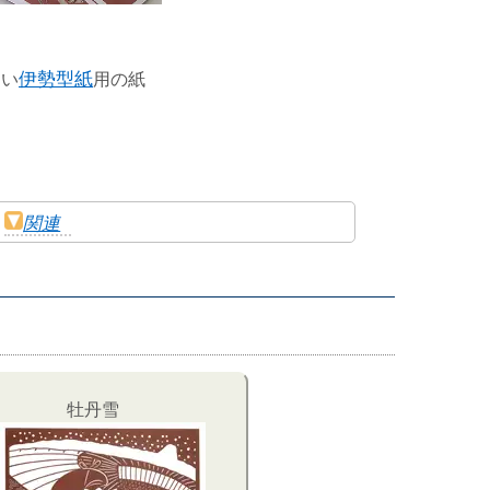
すい
伊勢型紙
用の紙
関連
牡丹雪