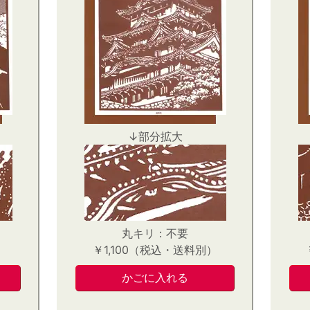
↓部分拡大
丸キリ：不要
）
￥1,100（税込・送料別）