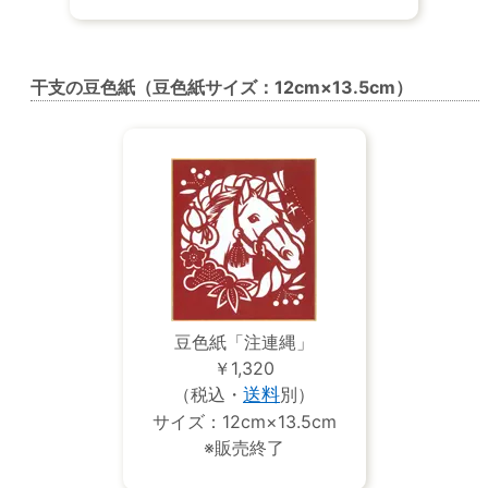
干支の豆色紙（豆色紙サイズ：12cm×13.5cm）
豆色紙「注連縄」
￥1,320
（税込・
送料
別）
サイズ：12cm×13.5cm
※販売終了