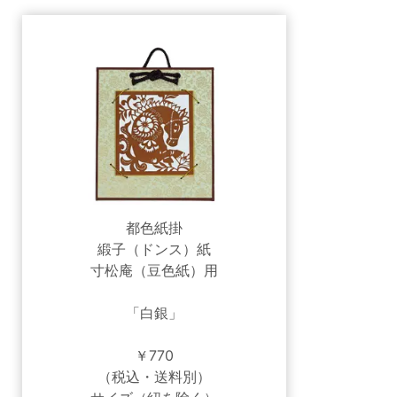
都色紙掛
緞子（ドンス）紙
寸松庵（豆色紙）用
「白銀」
￥770
（税込・送料別）