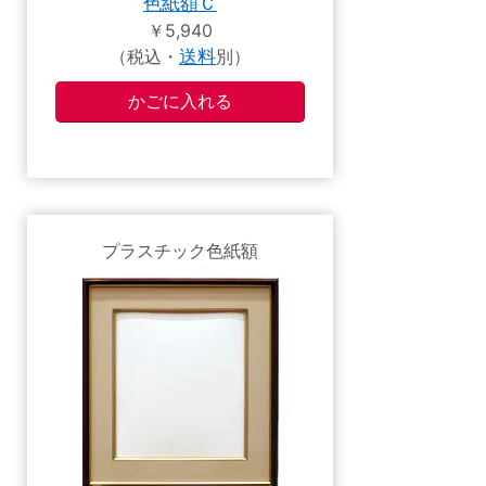
色紙額Ｃ
￥5,940
（税込・
送料
別）
プラスチック色紙額