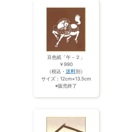
豆色紙「午－２」
￥990
（税込・
送料
別）
サイズ：12cm×13.5cm
※販売終了