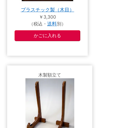
プラスチック製（木目）
￥3,300
（税込・
送料
別）
木製額立て