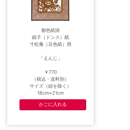
都色紙掛
緞子（ドンス）紙
寸松庵（豆色紙）用
「えんじ」
￥770
（税込・送料別）
サイズ（紐を除く）
18cm×21cm