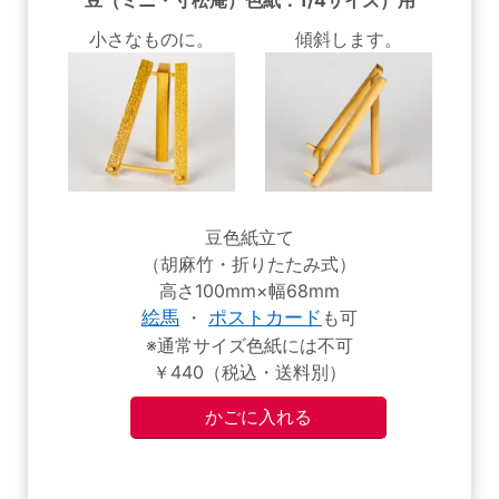
豆（ミニ・寸松庵）色紙：1/4サイズ）用
小さなものに。
傾斜します。
豆色紙立て
（胡麻竹・折りたたみ式）
高さ100mm×幅68mm
絵馬
・
ポストカード
も可
※通常サイズ色紙には不可
￥440（税込・送料別）