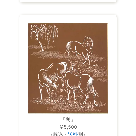
「憩」
￥5,500
（税込・
送料
別）