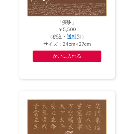
「疾駆」
￥5,500
（税込・
送料
別）
サイズ：24cm×27cm