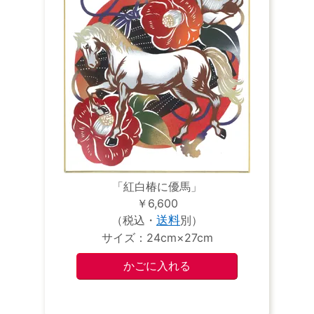
「紅白椿に優馬」
￥6,600
（税込・
送料
別）
サイズ：24cm×27cm