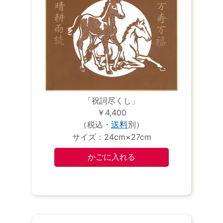
「祝詞尽くし」
￥4,400
（税込・
送料
別）
サイズ：24cm×27cm