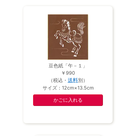
豆色紙「午－１」
￥990
（税込・
送料
別）
サイズ：12cm×13.5cm