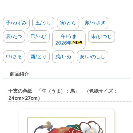
子/ねずみ
丑/うし
寅/とら
卯/うさぎ
辰/たつ
巳/へび
午/うま
未/ひつじ
2026年
申/さる
酉/とり
戌/いぬ
亥/いのしし
商品紹介
干支の色紙 「午（うま）：馬」 （色紙サイズ：
24cm×27cm）