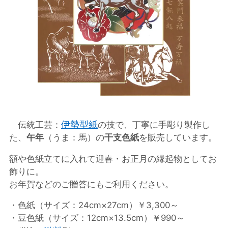
伊勢型紙
伝統工芸：
の技で、丁寧に手彫り製作し
た、
午年
（うま：馬）の
干支色紙
を販売しています。
額や色紙立てに入れて迎春・お正月の縁起物としてお
飾りに。
お年賀などのご贈答にもご利用ください。
・色紙（サイズ：24cm×27cm）￥3,300～
・豆色紙（サイズ：12cm×13.5cm）￥990～