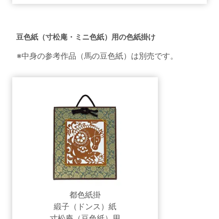
豆色紙（寸松庵・ミニ色紙）用の色紙掛け
※中身の参考作品（馬の豆色紙）は別売です。
都色紙掛
緞子（ドンス）紙
寸松庵（豆色紙）用