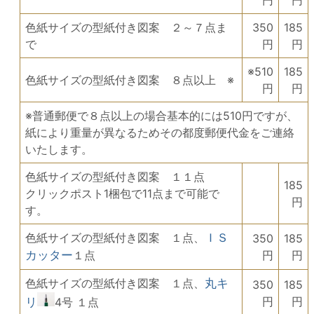
色紙サイズの型紙付き図案 ２～７点ま
350
185
で
円
円
※510
185
色紙サイズの型紙付き図案 ８点以上 ※
円
円
※普通郵便で８点以上の場合基本的には510円ですが、
紙により重量が異なるためその都度郵便代金をご連絡
いたします。
色紙サイズの型紙付き図案 １１点
185
クリックポスト1梱包で11点まで可能で
円
す。
色紙サイズの型紙付き図案 １点、
ＩＳ
350
185
カッター
１点
円
円
色紙サイズの型紙付き図案 １点、
丸キ
350
185
円
円
リ
4号 １点