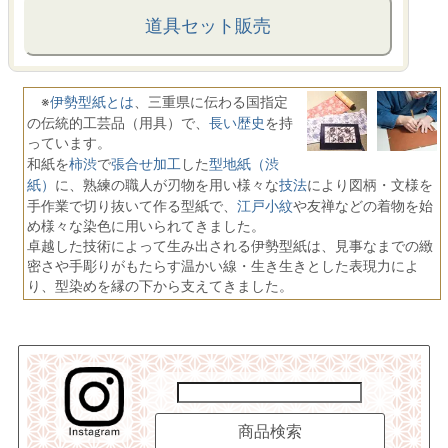
道具セット販売
伊勢型紙とは
※
、三重県に伝わる国指定
長い歴史
の伝統的工芸品（用具）で、
を持
っています。
柿渋
張合せ加工
型地紙（渋
和紙を
で
した
紙）
技法
に、熟練の職人が刃物を用い様々な
により図柄・文様を
江戸小紋
手作業で切り抜いて作る型紙で、
や友禅などの着物を始
め様々な染色に用いられてきました。
卓越した技術によって生み出される伊勢型紙は、見事なまでの緻
密さや手彫りがもたらす温かい線・生き生きとした表現力によ
り、型染めを縁の下から支えてきました。