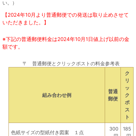
い。）
【2024年10月より普通郵便での発送は取り止めさせて
いただきました。】
※下記の普通郵便料金は2024年10月1日値上げ以前の金
額です。
〒 普通郵便とクリックポストの料金参考表
ク
リ
ッ
普通
組み合わせ例
ク
郵便
ポ
ス
ト
300
185
色紙サイズの型紙付き図案 １点
円
円