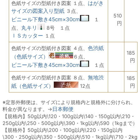
色紙サイズの型紙付き図案 １点、
はがき
サイズの図案入り型紙
３点、
510
ビニール下敷き45cm×30cm
１
円
点、
丸キリ
8号 １点
ＩＳカッター
１点
色紙サイズの型紙付き図案 ４点、
色渋紙
185
（色紙サイズ）
６点、
円
ビニール下敷き45cm×30cm
１点
色紙サイズの型紙付き図案 ８点、
無地渋
185
円
紙（色紙サイズ）
12点
※定形外郵便は、サイズにより規格内と規格外に分けられ、
料金が異なります。→
日本郵便
【規格内】50g以内\120・100g以内\140・150g以内\210・
250g以内\250・500g以内\390・1kg以内\590（1kgまで）
【規格外】50g以内\200・100g以内\220・150g以内
\300・250g以内\350・500g以内\510・1kg以内\710・2kg