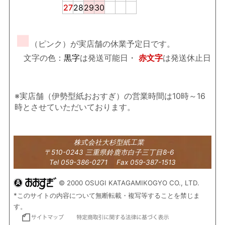
27
28
29
30
■
（ピンク）が実店舗の休業予定日です。
文字の色：
黒字
は発送可能日・
赤文字
は発送休止日
※実店舗（伊勢型紙おおすぎ）の営業時間は10時～16
時とさせていただいております。
株式会社大杉型紙工業
〒510-0243 三重県鈴鹿市白子三丁目8-6
Tel 059-386-0271 Fax 059-387-1513
© 2000 OSUGI KATAGAMIKOGYO CO., LTD.
*このサイトの内容について無断転載・複写等することを禁じま
す。