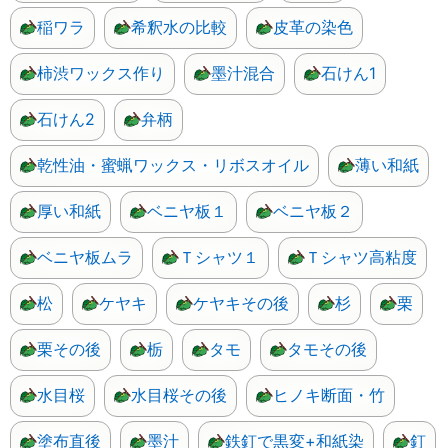
稲ワラ
希釈水の比較
皮革の染色
柿渋ワックス作り
墨汁混合
石けん1
石けん2
弁柄
乾性油・蜜蝋ワックス・リボスオイル
薄い和紙
厚い和紙
ベニヤ板１
ベニヤ板２
ベニヤ板ムラ
Ｔシャツ１
Ｔシャツ高粘度
松
ケヤキ
ケヤキその後
杉
栗
栗その後
栃
タモ
タモその後
水目桜
水目桜その後
ヒノキ断面・竹
塗布直後
墨汁
鉄釘で黒変+和紙染
釘