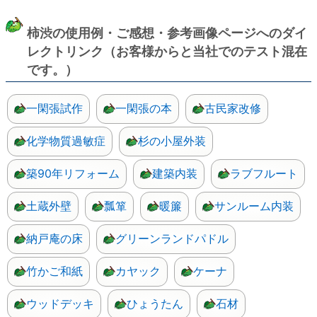
柿渋の使用例・ご感想・参考画像ページへのダイ
レクトリンク（お客様からと当社でのテスト混在
です。）
一閑張試作
一閑張の本
古民家改修
化学物質過敏症
杉の小屋外装
築90年リフォーム
建築内装
ラブフルート
土蔵外壁
瓢箪
暖簾
サンルーム内装
納戸庵の床
グリーンランドパドル
竹かご和紙
カヤック
ケーナ
ウッドデッキ
ひょうたん
石材