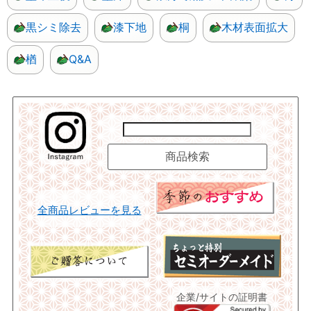
黒シミ除去
漆下地
桐
木材表面拡大
楢
Q&A
全商品レビューを見る
企業/サイトの証明書