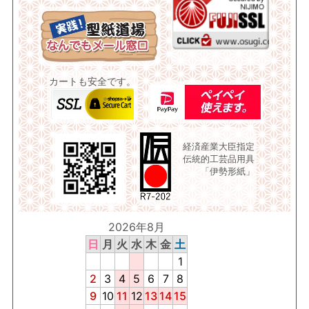
カートも安全です。
経済産業大臣指定
伝統的工芸品用具
「伊勢形紙」
2026年8月
日
月
火
水
木
金
土
1
2
3
4
5
6
7
8
9
10
11
12
13
14
15