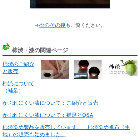
→
松のその後
もご覧ください。
柿渋・漆の関連ページ
柿渋のご紹介
と販売
柿渋について
（補足）
かぶれにくい漆について：ご紹介と販売
かぶれにくい漆について：補足とQ&A
柿渋染め製品を販売しています。 柿渋染め帆布（生
地）の販売も始めました。