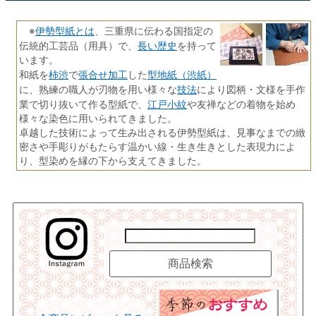
伊勢型紙とは
※
、三重県に伝わる国指定の
長い歴史
伝統的工芸品（用具）で、
を持って
います。
柿渋
張合せ加工
型地紙（渋紙）
和紙を
で
した
技法
に、熟練の職人が刃物を用い様々な
により図柄・文様を手作
江戸小紋
業で切り抜いて作る型紙で、
や友禅などの着物を始め
様々な染色に用いられてきました。
卓越した技術によって生み出される伊勢型紙は、見事なまでの緻
密さや手彫りがもたらす温かい線・生き生きとした表現力によ
り、型染めを縁の下から支えてきました。