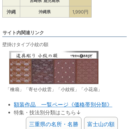
宮崎県
鹿児島県
沖縄
1,990円
沖縄県
サイト内関連リンク
壁掛けタイプ小紋の額
「檜扇」「寄せ小紋雲」「小紋桜」「小花扇」
額装作品 一覧ページ《価格帯別分類》
特集・技法別分類はこちら↓
三重県の名所・名勝
富士山の額