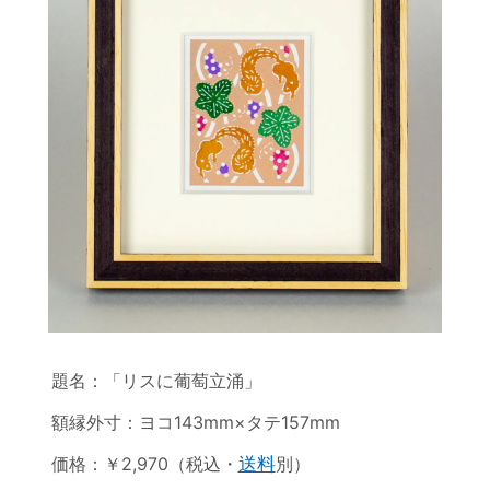
題名：「リスに葡萄立涌」
額縁外寸：ヨコ143mm×タテ157mm
価格：￥2,970（税込・
送料
別）