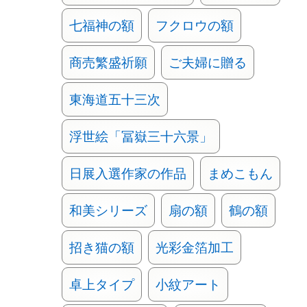
七福神の額
フクロウの額
商売繁盛祈願
ご夫婦に贈る
東海道五十三次
浮世絵「冨嶽三十六景」
日展入選作家の作品
まめこもん
和美シリーズ
扇の額
鶴の額
招き猫の額
光彩金箔加工
卓上タイプ
小紋アート