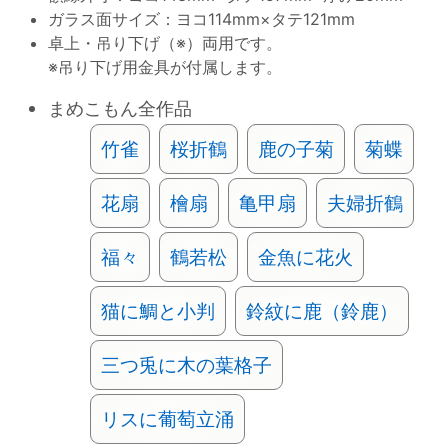
ガラス面サイズ：ヨコ114mm×タテ121mm
卓上・吊り下げ（※）両用です。
※吊り下げ用金具が付属します。
まめこもん全作品
竹雀
桜折鶴
鹿の子菊
菊蝶
花扇
檜扇
亀甲扇
夫婦折鶴
福々
鶴若松
金魚に花火
猫に鯛と小判
鈴紋に鹿（鈴鹿）
三つ兎に木の葉格子
リスに葡萄立涌