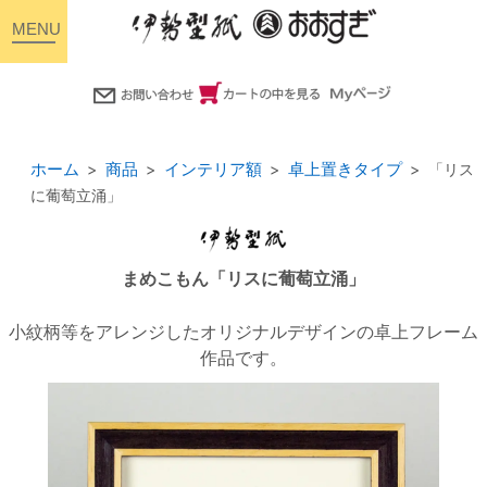
toggle
navigation
ホーム
商品
インテリア額
卓上置きタイプ
「リス
に葡萄立涌」
まめこもん「リスに葡萄立涌」
小紋柄等をアレンジしたオリジナルデザインの卓上フレーム
作品です。