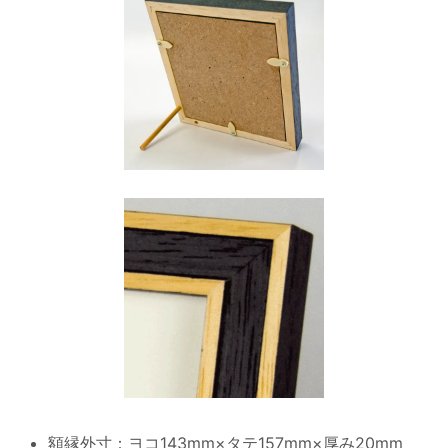
額縁外寸：ヨコ143mm×タテ157mm×厚み20mm