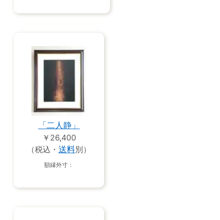
「二人静」
￥26,400
（税込・
送料
別）
額縁外寸：