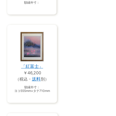
額縁外寸：
「紅富士」
￥46,200
（税込・
送料
別）
額縁外寸：
ヨコ555mm×タテ710mm