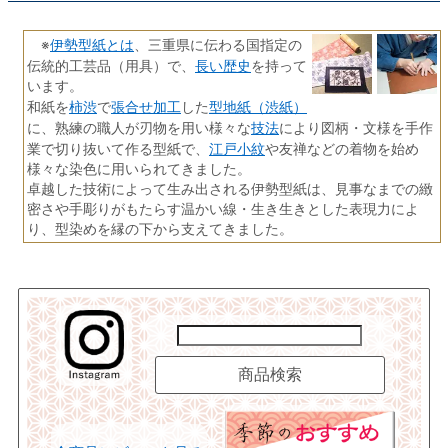
伊勢型紙とは
※
、三重県に伝わる国指定の
長い歴史
伝統的工芸品（用具）で、
を持って
います。
柿渋
張合せ加工
型地紙（渋紙）
和紙を
で
した
技法
に、熟練の職人が刃物を用い様々な
により図柄・文様を手作
江戸小紋
業で切り抜いて作る型紙で、
や友禅などの着物を始め
様々な染色に用いられてきました。
卓越した技術によって生み出される伊勢型紙は、見事なまでの緻
密さや手彫りがもたらす温かい線・生き生きとした表現力によ
り、型染めを縁の下から支えてきました。