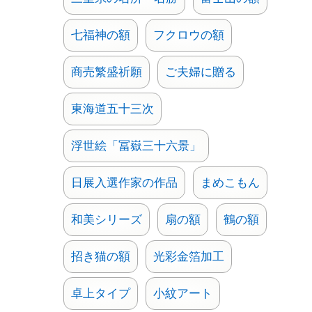
七福神の額
フクロウの額
商売繁盛祈願
ご夫婦に贈る
東海道五十三次
浮世絵「冨嶽三十六景」
日展入選作家の作品
まめこもん
和美シリーズ
扇の額
鶴の額
招き猫の額
光彩金箔加工
卓上タイプ
小紋アート