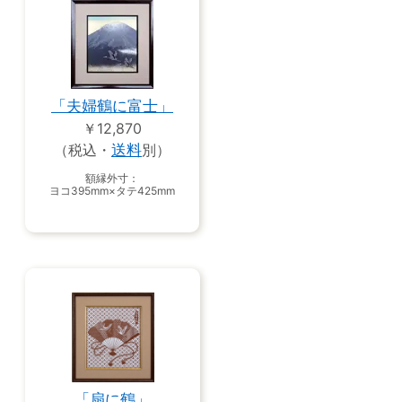
「夫婦鶴に富士」
￥12,870
（税込・
送料
別）
額縁外寸：
ヨコ395mm×タテ425mm
「扇に鶴」