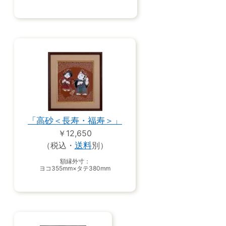
「高砂＜長寿・福寿＞」
￥12,650
（税込・
送料
別）
額縁外寸：
ヨコ355mm×タテ380mm