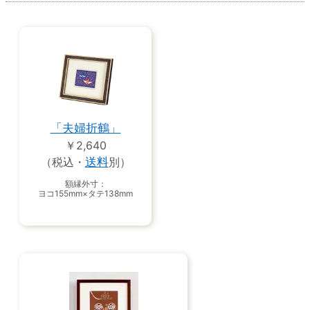
「夫婦折鶴」
￥2,640
（税込・
送料
別）
額縁外寸：
ヨコ155mm×タテ138mm