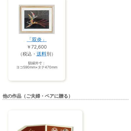
「双炎」
￥72,600
（税込・
送料
別）
額縁外寸：
ヨコ590mm×タテ470mm
他の作品（ご夫婦・ペアに贈る）