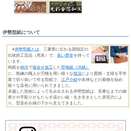
伊勢型紙について
伊勢型紙とは
※
、三重県に伝わる国指定の
長い歴史
伝統的工芸品（用具）で、
を持って
います。
柿渋
張合せ加工
型地紙（渋紙）
和紙を
で
した
技法
に、熟練の職人が刃物を用い様々な
により図柄・文様を手作
江戸小紋
業で切り抜いて作る型紙で、
や友禅などの着物を始め
様々な染色に用いられてきました。
卓越した技術によって生み出される伊勢型紙は、見事なまでの緻
密さや手彫りがもたらす温かい線・生き生きとした表現力によ
り、型染めを縁の下から支えてきました。