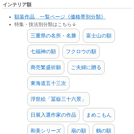
インテリア額
額装作品 一覧ページ《価格帯別分類》
特集・技法別分類はこちら↓
三重県の名所・名勝
富士山の額
七福神の額
フクロウの額
商売繁盛祈願
ご夫婦に贈る
東海道五十三次
浮世絵「冨嶽三十六景」
日展入選作家の作品
まめこもん
和美シリーズ
扇の額
鶴の額