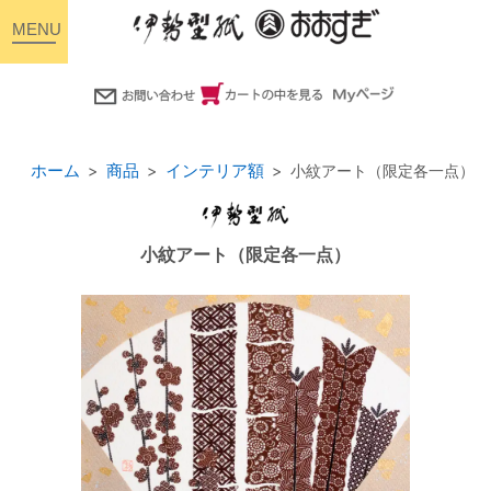
toggle
navigation
ホーム
商品
インテリア額
小紋アート（限定各一点）
小紋アート（限定各一点）