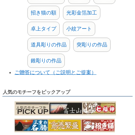
招き猫の額
光彩金箔加工
卓上タイプ
小紋アート
道具彫りの作品
突彫りの作品
錐彫りの作品
ご贈答について（ご説明とご提案）
人気のモチーフをピックアップ