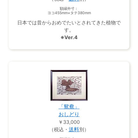
額縁外寸：
ヨコ455mm×タテ380mm
日本では昔からおめでたいとされてきた植物で
す。
※Ver.4
「鴛鴦」
おしどり
￥33,000
（税込・
送料
別）