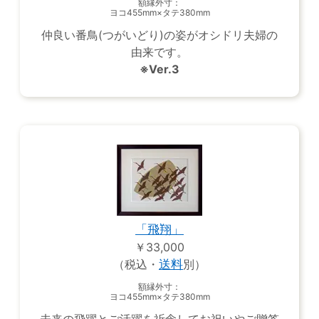
額縁外寸：
ヨコ455mm×タテ380mm
仲良い番鳥(つがいどり)の姿がオシドリ夫婦の
由来です。
※Ver.3
「飛翔」
￥33,000
（税込・
送料
別）
額縁外寸：
ヨコ455mm×タテ380mm