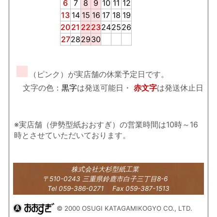
6
7
8
9
10
11
12
13
14
15
16
17
18
19
20
21
22
23
24
25
26
27
28
29
30
■
（ピンク）が実店舗の休業予定日です。
文字の色：
黒字
は発送可能日・
赤文字
は発送休止日
※実店舗（伊勢型紙おおすぎ）の営業時間は10時～16
時とさせていただいております。
株式会社大杉型紙工業
〒510-0243 三重県鈴鹿市白子三丁目8-6
Tel 059-386-0271 Fax 059-387-1513
© 2000 OSUGI KATAGAMIKOGYO CO., LTD.