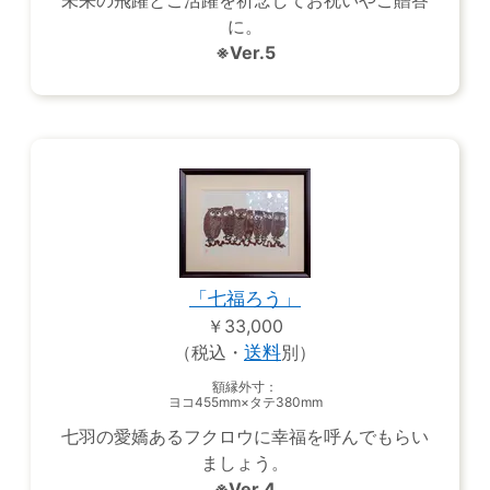
未来の飛躍とご活躍を祈念してお祝いやご贈答
に。
※Ver.5
「七福ろう」
￥33,000
（税込・
送料
別）
額縁外寸：
ヨコ455mm×タテ380mm
七羽の愛嬌あるフクロウに幸福を呼んでもらい
ましょう。
※Ver.4