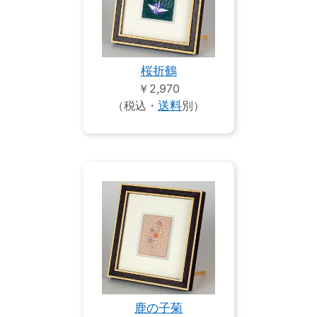
桜折鶴
￥2,970
（税込・
送料
別）
鹿の子菊