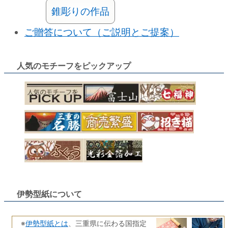
錐彫りの作品
ご贈答について（ご説明とご提案）
人気のモチーフをピックアップ
伊勢型紙について
伊勢型紙とは
※
、三重県に伝わる国指定