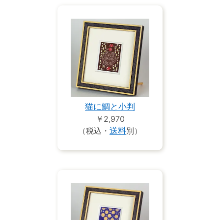
猫に鯛と小判
￥2,970
（税込・
送料
別）