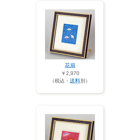
花扇
￥2,970
（税込・
送料
別）