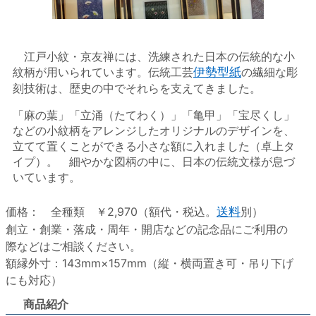
江戸小紋・京友禅には、洗練された日本の伝統的な小
紋柄が用いられています。伝統工芸
伊勢型紙
の繊細な彫
刻技術は、歴史の中でそれらを支えてきました。
「麻の葉」「立涌（たてわく）」「亀甲」「宝尽くし」
などの小紋柄をアレンジしたオリジナルのデザインを、
立てて置くことができる小さな額に入れました（卓上タ
イプ）。 細やかな図柄の中に、日本の伝統文様が息づ
いています。
価格： 全種類 ￥2,970（額代・税込。
送料
別）
創立・創業・落成・周年・開店などの記念品にご利用の
際などはご相談ください。
額縁外寸：143mm×157mm（縦・横両置き可・吊り下げ
にも対応）
商品紹介