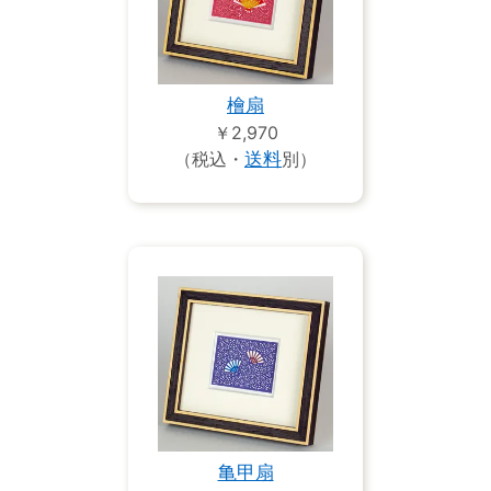
檜扇
￥2,970
（税込・
送料
別）
亀甲扇