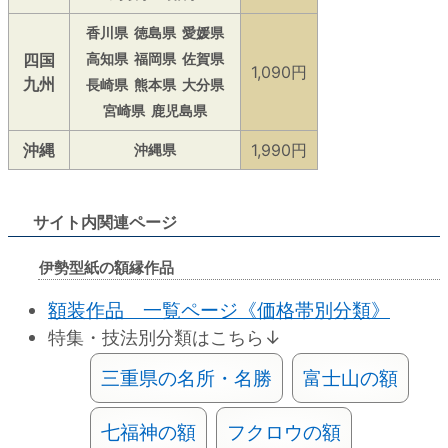
香川県
徳島県
愛媛県
四国
高知県
福岡県
佐賀県
1,090円
九州
長崎県
熊本県
大分県
宮崎県
鹿児島県
沖縄
1,990円
沖縄県
サイト内関連ページ
伊勢型紙の額縁作品
額装作品 一覧ページ《価格帯別分類》
特集・技法別分類はこちら↓
三重県の名所・名勝
富士山の額
七福神の額
フクロウの額