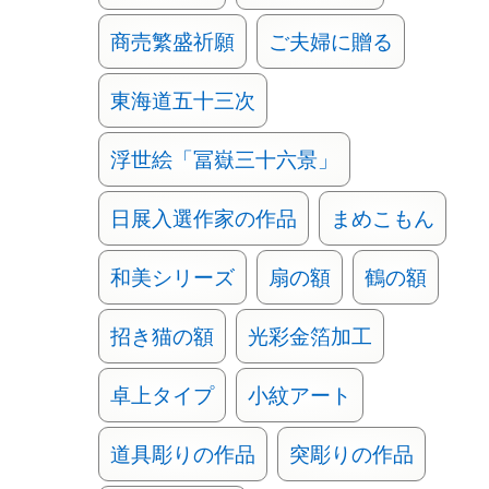
商売繁盛祈願
ご夫婦に贈る
東海道五十三次
浮世絵「冨嶽三十六景」
日展入選作家の作品
まめこもん
和美シリーズ
扇の額
鶴の額
招き猫の額
光彩金箔加工
卓上タイプ
小紋アート
道具彫りの作品
突彫りの作品