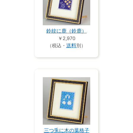
鈴紋に鹿（鈴鹿）
￥2,970
（税込・
送料
別）
三つ兎に木の葉格子