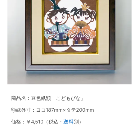
商品名：豆色紙額「こどもびな」
額縁外寸：ヨコ187mm×タテ200mm
価格：￥4,510（税込・
送料
別）