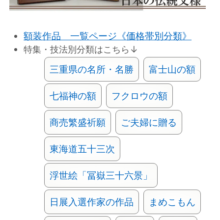
額装作品 一覧ページ《価格帯別分類》
特集・技法別分類はこちら↓
三重県の名所・名勝
富士山の額
七福神の額
フクロウの額
商売繁盛祈願
ご夫婦に贈る
東海道五十三次
浮世絵「冨嶽三十六景」
日展入選作家の作品
まめこもん