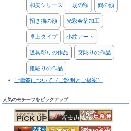
和美シリーズ
扇の額
鶴の額
招き猫の額
光彩金箔加工
卓上タイプ
小紋アート
道具彫りの作品
突彫りの作品
錐彫りの作品
ご贈答について（ご説明とご提案）
人気のモチーフをピックアップ