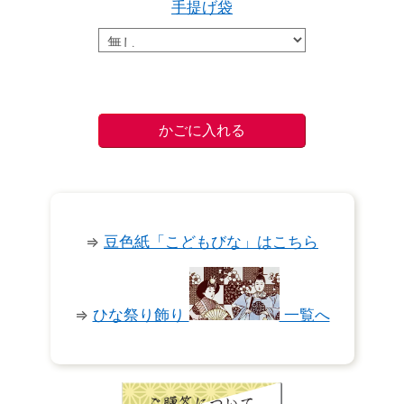
手提げ袋
⇒
豆色紙「こどもびな」はこちら
⇒
ひな祭り飾り
一覧へ