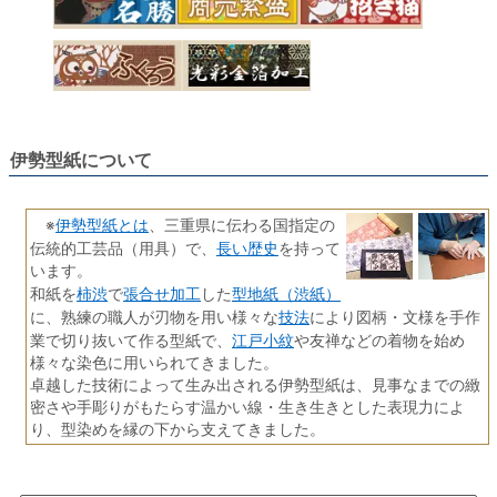
伊勢型紙について
伊勢型紙とは
※
、三重県に伝わる国指定の
長い歴史
伝統的工芸品（用具）で、
を持って
います。
柿渋
張合せ加工
型地紙（渋紙）
和紙を
で
した
技法
に、熟練の職人が刃物を用い様々な
により図柄・文様を手作
江戸小紋
業で切り抜いて作る型紙で、
や友禅などの着物を始め
様々な染色に用いられてきました。
卓越した技術によって生み出される伊勢型紙は、見事なまでの緻
密さや手彫りがもたらす温かい線・生き生きとした表現力によ
り、型染めを縁の下から支えてきました。