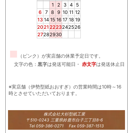
1
2
3
4
5
6
7
8
9
10
11
12
13
14
15
16
17
18
19
20
21
22
23
24
25
26
27
28
29
30
■
（ピンク）が実店舗の休業予定日です。
文字の色：
黒字
は発送可能日・
赤文字
は発送休止日
※実店舗（伊勢型紙おおすぎ）の営業時間は10時～16
時とさせていただいております。
株式会社大杉型紙工業
〒510-0243 三重県鈴鹿市白子三丁目8-6
Tel 059-386-0271 Fax 059-387-1513