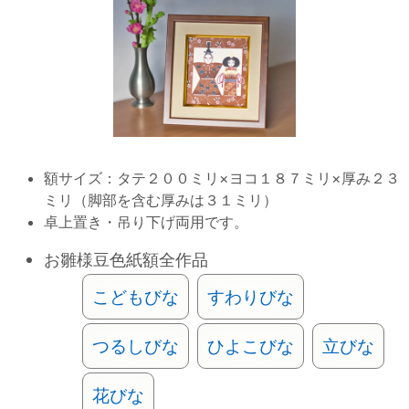
額サイズ：タテ２００ミリ×ヨコ１８７ミリ×厚み２３
ミリ（脚部を含む厚みは３１ミリ）
卓上置き・吊り下げ両用です。
お雛様豆色紙額全作品
こどもびな
すわりびな
つるしびな
ひよこびな
立びな
花びな