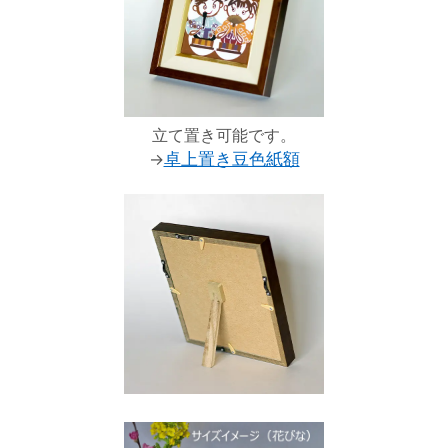
立て置き可能です。
→
卓上置き豆色紙額