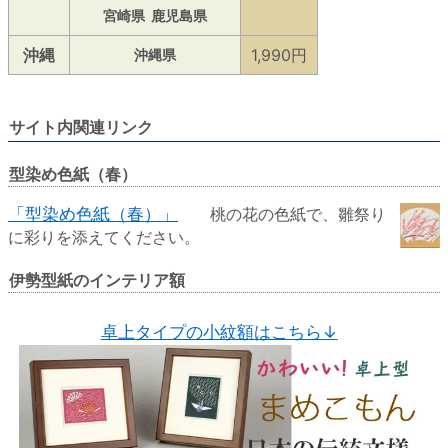
宮崎県
鹿児島県
沖縄
1,990円
沖縄県
サイト内関連リンク
型染め色紙（春）
「型染め色紙（春）」
桃の花の色紙で、雛祭り
に彩りを添えてください。
伊勢型紙のインテリア額
卓上タイプの小紋額はこちら↓