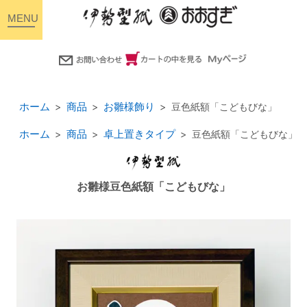
toggle
navigation
ホーム
商品
お雛様飾り
豆色紙額「こどもびな」
ホーム
商品
卓上置きタイプ
豆色紙額「こどもびな」
お雛様豆色紙額「こどもびな」