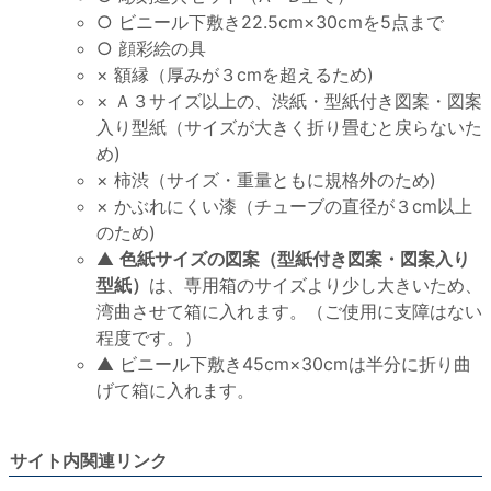
○ ビニール下敷き22.5cm×30cmを5点まで
○ 顔彩絵の具
× 額縁（厚みが３cmを超えるため)
× Ａ３サイズ以上の、渋紙・型紙付き図案・図案
入り型紙（サイズが大きく折り畳むと戻らないた
め)
× 柿渋（サイズ・重量ともに規格外のため)
× かぶれにくい漆（チューブの直径が３cm以上
のため)
▲
色紙サイズの図案（型紙付き図案・図案入り
型紙）
は、専用箱のサイズより少し大きいため、
湾曲させて箱に入れます。（ご使用に支障はない
程度です。）
▲ ビニール下敷き45cm×30cmは半分に折り曲
げて箱に入れます。
サイト内関連リンク