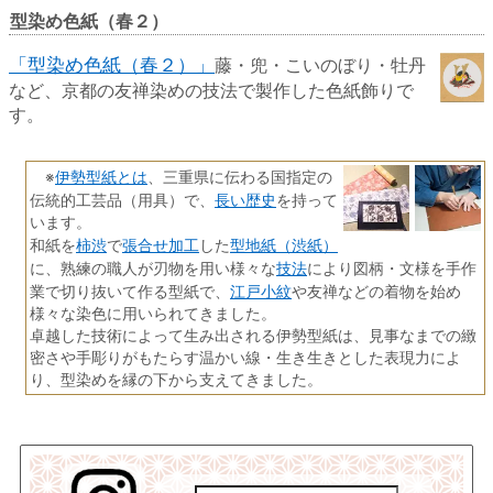
型染め色紙（春２）
「型染め色紙（春２）」
藤・兜・こいのぼり・牡丹
など、京都の友禅染めの技法で製作した色紙飾りで
す。
伊勢型紙とは
※
、三重県に伝わる国指定の
長い歴史
伝統的工芸品（用具）で、
を持って
います。
柿渋
張合せ加工
型地紙（渋紙）
和紙を
で
した
技法
に、熟練の職人が刃物を用い様々な
により図柄・文様を手作
江戸小紋
業で切り抜いて作る型紙で、
や友禅などの着物を始め
様々な染色に用いられてきました。
卓越した技術によって生み出される伊勢型紙は、見事なまでの緻
密さや手彫りがもたらす温かい線・生き生きとした表現力によ
り、型染めを縁の下から支えてきました。