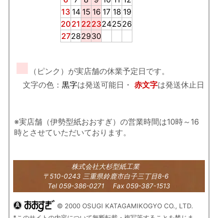
13
14
15
16
17
18
19
20
21
22
23
24
25
26
27
28
29
30
■
（ピンク）が実店舗の休業予定日です。
文字の色：
黒字
は発送可能日・
赤文字
は発送休止日
※実店舗（伊勢型紙おおすぎ）の営業時間は10時～16
時とさせていただいております。
株式会社大杉型紙工業
〒510-0243 三重県鈴鹿市白子三丁目8-6
Tel 059-386-0271 Fax 059-387-1513
© 2000 OSUGI KATAGAMIKOGYO CO., LTD.
*このサイトの内容について無断転載・複写等することを禁じま