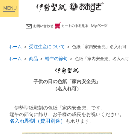
toggle
navigation
ホーム
受注生産について
色紙「家内安全兜」名入れ可
ホーム
商品
端午の節句
色紙「家内安全兜」名入れ可
子供の日の色紙「家内安全兜」
（名入れ可）
伊勢型紙彫刻の色紙「家内安全兜」です。
端午の節句に飾り、お子様の成長をお祝いください。
名入れ彫刻（費用別途）
も承ります。