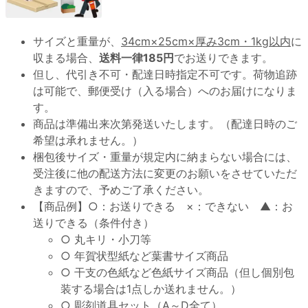
サイズと重量が、
34cm×25cm×厚み3cm・1kg以内
に
収まる場合、
送料一律185円
でお送りできます。
但し、代引き不可・配達日時指定不可です。荷物追跡
は可能で、郵便受け（入る場合）へのお届けになりま
す。
商品は準備出来次第発送いたします。（配達日時のご
希望は承れません。）
梱包後サイズ・重量が規定内に納まらない場合には、
受注後に他の配送方法に変更のお願いをさせていただ
きますので、予めご了承ください。
【商品例】○：お送りできる ×：できない ▲：お
送りできる（条件付き）
○ 丸キリ・小刀等
○ 年賀状型紙など葉書サイズ商品
○ 干支の色紙など色紙サイズ商品（但し個別包
装する場合は1点しか送れません。）
○ 彫刻道具セット（A～D全て）