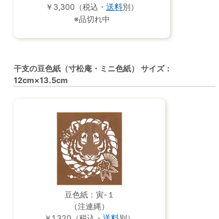
￥3,300（税込・
送料
別）
※品切れ中
干支の豆色紙（寸松庵・ミニ色紙） サイズ：
12cm×13.5cm
豆色紙：寅-１
（注連縄）
￥1,320（税込・
送料
別）