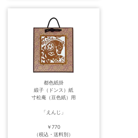
都色紙掛
緞子（ドンス）紙
寸松庵（豆色紙）用
「えんじ」
￥770
（税込・送料別）