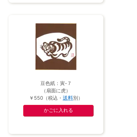
豆色紙：寅-７
（扇面に虎）
￥550（税込・
送料
別）