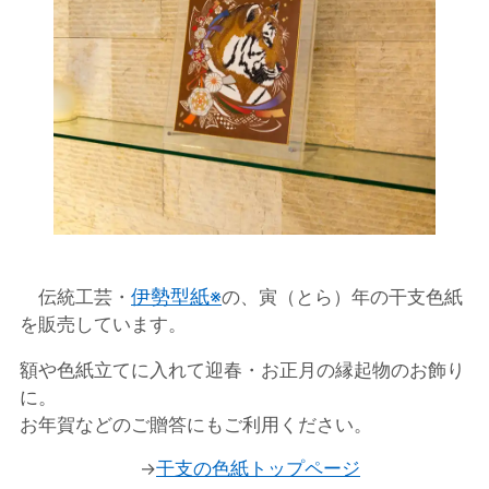
伊勢型紙※
伝統工芸・
の、寅（とら）年の干支色紙
を販売しています。
額や色紙立てに入れて迎春・お正月の縁起物のお飾り
に。
お年賀などのご贈答にもご利用ください。
→
干支の色紙トップページ