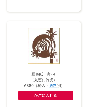
豆色紙：寅-４
（丸窓に竹虎）
￥880（税込・
送料
別）