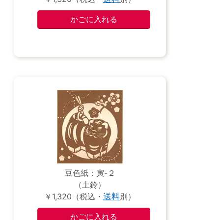
豆色紙：寅-２
（土鈴）
￥1,320（税込・
送料
別）