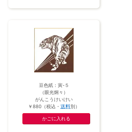
豆色紙：寅-５
（眼光炯々）
がんこうけいけい
￥880（税込・
送料
別）