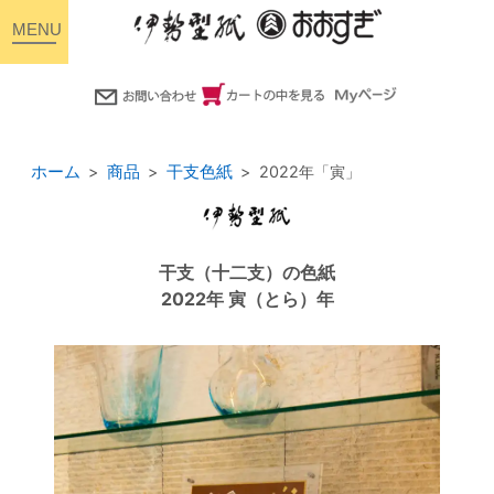
toggle
navigation
ホーム
商品
干支色紙
2022年「寅」
干支（十二支）の色紙
2022年 寅（とら）年