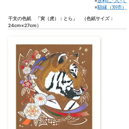
※
送料について
※
額縁（別売）
干支の色紙 「寅（虎）：とら」 （色紙サイズ：
24cm×27cm）