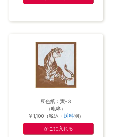
豆色紙：寅-３
（咆哮）
￥1,100（税込・
送料
別）