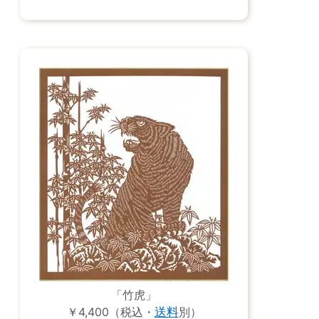
「竹虎」
￥4,400（税込・
送料
別）