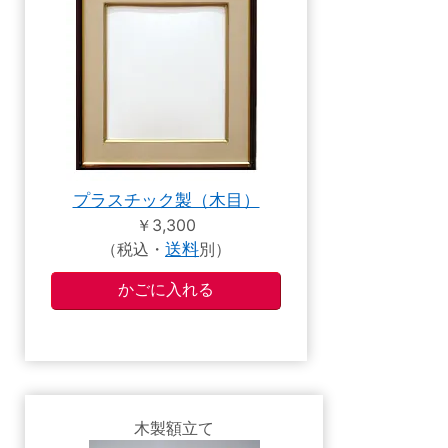
プラスチック製（木目）
￥3,300
（税込・
送料
別）
木製額立て