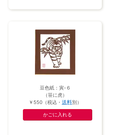
豆色紙：寅-６
（笹に虎）
￥550（税込・
送料
別）