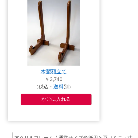
木製額立て
￥3,740
（税込・
送料
別）
アクリルフレーム / 通常サイズ色紙用と豆（ミニ・寸