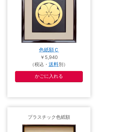
色紙額Ｃ
￥5,940
（税込・
送料
別）
プラスチック色紙額