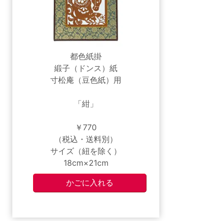
都色紙掛
緞子（ドンス）紙
寸松庵（豆色紙）用
「紺」
￥770
（税込・送料別）
サイズ（紐を除く）
18cm×21cm