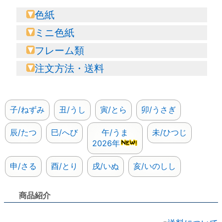
色紙
ミニ色紙
フレーム類
注文方法・送料
子/ねずみ
丑/うし
寅/とら
卯/うさぎ
辰/たつ
巳/へび
午/うま
未/ひつじ
2026年
申/さる
酉/とり
戌/いぬ
亥/いのしし
商品紹介