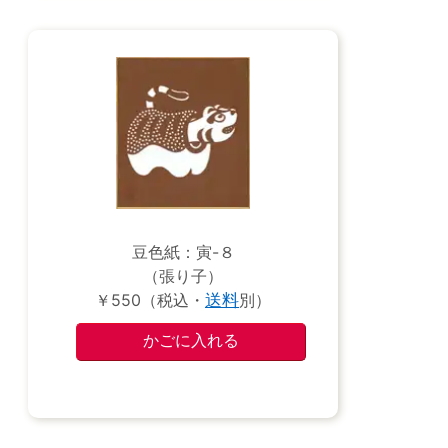
豆色紙：寅-８
（張り子）
￥550（税込・
送料
別）