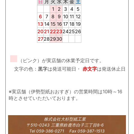
日
月
火
水
木
金
土
1
2
3
4
5
6
7
8
9
10
11
12
13
14
15
16
17
18
19
20
21
22
23
24
25
26
27
28
29
30
■
（ピンク）が実店舗の休業予定日です。
文字の色：
黒字
は発送可能日・
赤文字
は発送休止日
※実店舗（伊勢型紙おおすぎ）の営業時間は10時～16
時とさせていただいております。
株式会社大杉型紙工業
〒510-0243 三重県鈴鹿市白子三丁目8-6
Tel 059-386-0271 Fax 059-387-1513