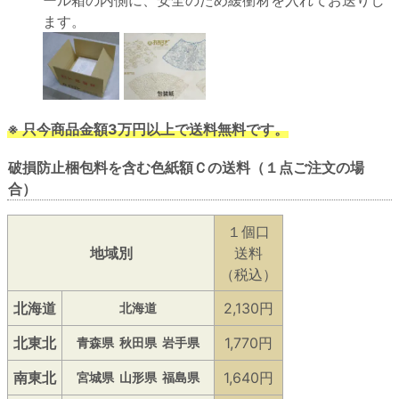
ール箱の内側に、安全のため緩衝材を入れてお送りし
ます。
※ 只今商品金額3万円以上で送料無料です。
破損防止梱包料を含む色紙額Ｃの送料（１点ご注文の場
合）
１個口
地域別
送料
（税込）
北海道
2,130円
北海道
北東北
1,770円
青森県
秋田県
岩手県
南東北
1,640円
宮城県
山形県
福島県