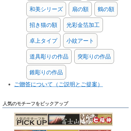
和美シリーズ
扇の額
鶴の額
招き猫の額
光彩金箔加工
卓上タイプ
小紋アート
道具彫りの作品
突彫りの作品
錐彫りの作品
ご贈答について（ご説明とご提案）
人気のモチーフをピックアップ