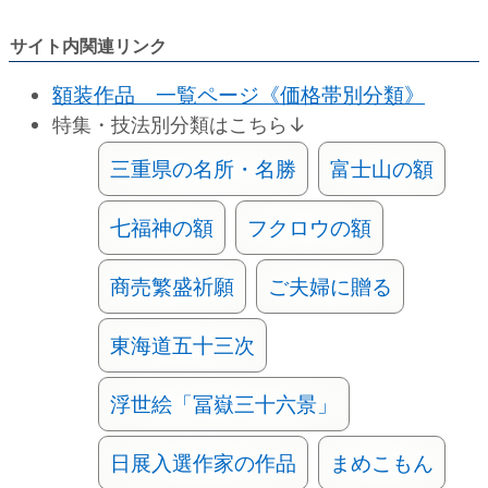
サイト内関連リンク
額装作品 一覧ページ《価格帯別分類》
特集・技法別分類はこちら↓
三重県の名所・名勝
富士山の額
七福神の額
フクロウの額
商売繁盛祈願
ご夫婦に贈る
東海道五十三次
浮世絵「冨嶽三十六景」
日展入選作家の作品
まめこもん