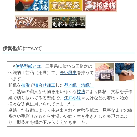
伊勢型紙について
伊勢型紙とは
※
、三重県に伝わる国指定の
長い歴史
伝統的工芸品（用具）で、
を持って
います。
柿渋
張合せ加工
型地紙（渋紙）
和紙を
で
した
技法
に、熟練の職人が刃物を用い様々な
により図柄・文様を手作
江戸小紋
業で切り抜いて作る型紙で、
や友禅などの着物を始め
様々な染色に用いられてきました。
卓越した技術によって生み出される伊勢型紙は、見事なまでの緻
密さや手彫りがもたらす温かい線・生き生きとした表現力によ
り、型染めを縁の下から支えてきました。