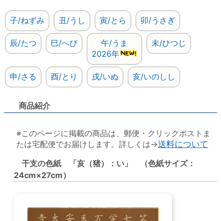
子/ねずみ
丑/うし
寅/とら
卯/うさぎ
辰/たつ
巳/へび
午/うま
未/ひつじ
2026年
申/さる
酉/とり
戌/いぬ
亥/いのしし
商品紹介
※このページに掲載の商品は、郵便・クリックポストま
たは宅配便でお届けします。詳しくは→
送料について
干支の色紙 「亥（猪）：い」 （色紙サイズ：
24cm×27cm）