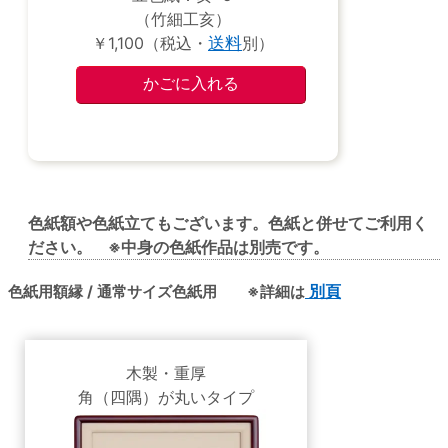
（竹細工亥）
￥1,100（税込・
送料
別）
色紙額や色紙立てもございます。色紙と併せてご利用く
ださい。 ※中身の色紙作品は別売です。
色紙用額縁 / 通常サイズ色紙用 ※詳細は
別頁
木製・重厚
角（四隅）が丸いタイプ