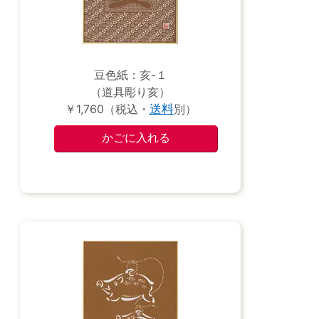
豆色紙：亥-１
（道具彫り亥）
￥1,760（税込・
送料
別）