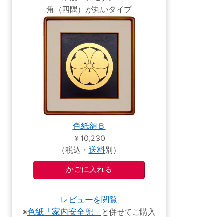
角（四隅）が丸いタイプ
色紙額Ｂ
￥10,230
（税込・
送料
別）
レビューを閲覧
※
色紙「家内安全兜」
と併せてご購入