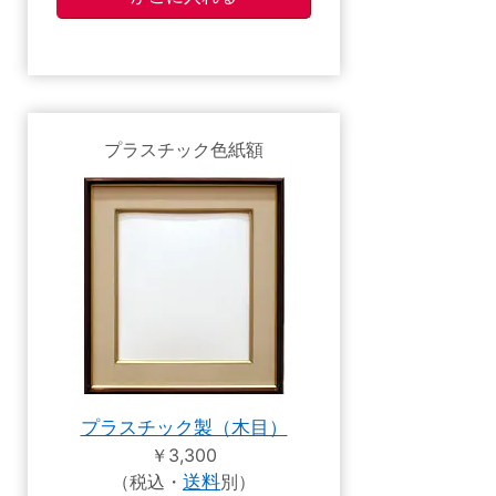
プラスチック色紙額
プラスチック製（木目）
￥3,300
（税込・
送料
別）