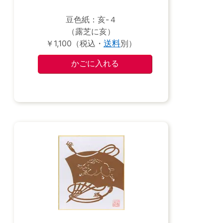
豆色紙：亥-４
（露芝に亥）
￥1,100（税込・
送料
別）