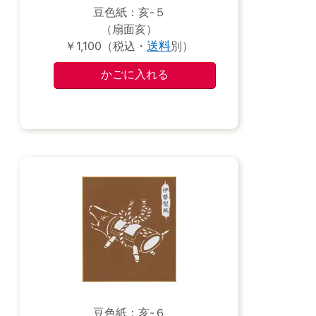
豆色紙：亥-５
（扇面亥）
￥1,100（税込・
送料
別）
豆色紙：亥-６