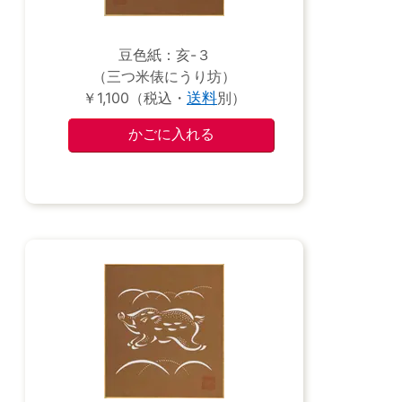
豆色紙：亥-３
（三つ米俵にうり坊）
￥1,100（税込・
送料
別）