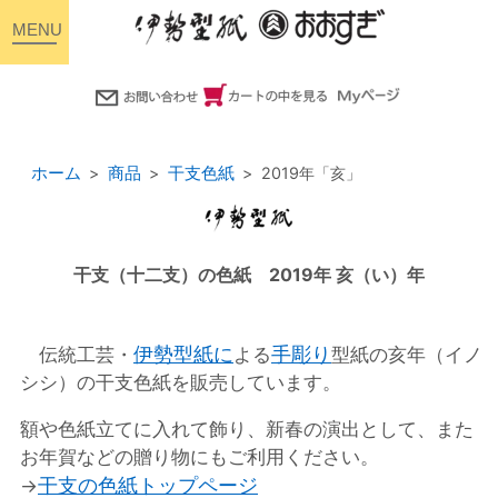
toggle
navigation
ホーム
商品
干支色紙
2019年「亥」
干支（十二支）の色紙 2019年 亥（い）年
伊勢型紙に
手彫り
伝統工芸・
よる
型紙の亥年（イノ
シシ）の干支色紙を販売しています。
額や色紙立てに入れて飾り、新春の演出として、また
お年賀などの贈り物にもご利用ください。
干支の色紙トップページ
→