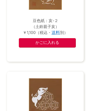
豆色紙：亥-２
（土鈴親子亥）
￥1,100（税込・
送料
別）