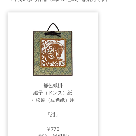
都色紙掛
緞子（ドンス）紙
寸松庵（豆色紙）用
「紺」
￥770