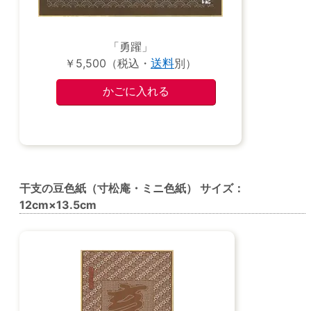
「勇躍」
￥5,500（税込・
送料
別）
干支の豆色紙（寸松庵・ミニ色紙） サイズ：
12cm×13.5cm