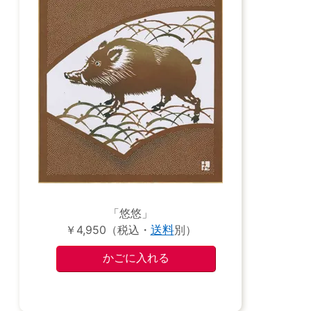
「悠悠」
￥4,950（税込・
送料
別）