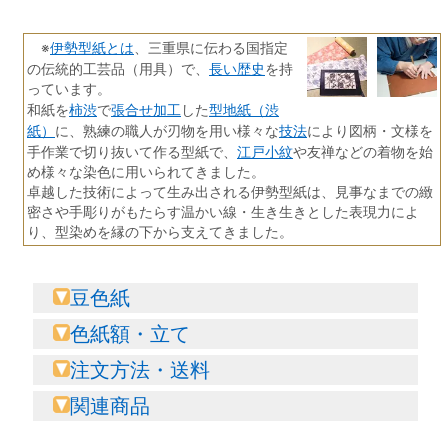
伊勢型紙とは
※
、三重県に伝わる国指定
長い歴史
の伝統的工芸品（用具）で、
を持
っています。
柿渋
張合せ加工
型地紙（渋
和紙を
で
した
紙）
技法
に、熟練の職人が刃物を用い様々な
により図柄・文様を
江戸小紋
手作業で切り抜いて作る型紙で、
や友禅などの着物を始
め様々な染色に用いられてきました。
卓越した技術によって生み出される伊勢型紙は、見事なまでの緻
密さや手彫りがもたらす温かい線・生き生きとした表現力によ
り、型染めを縁の下から支えてきました。
豆色紙
色紙額・立て
注文方法・送料
関連商品