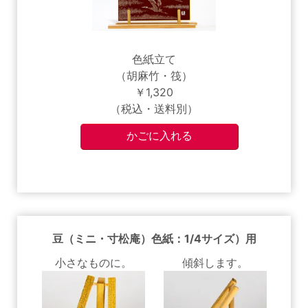
色紙立て
（胡麻竹・筏）
￥1,320
（税込・送料別）
豆（ミニ・寸松庵）色紙：1/4サイズ）用
小さなものに。
傾斜します。