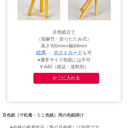
豆色紙立て
（胡麻竹・折りたたみ式）
高さ100mm×幅68mm
絵馬
・
ポストカード
も可
※通常サイズ色紙には不可
￥440（税込・送料別）
豆色紙（寸松庵・ミニ色紙）用の色紙掛け
※中身の参考作品（馬の豆色紙）は別売です。