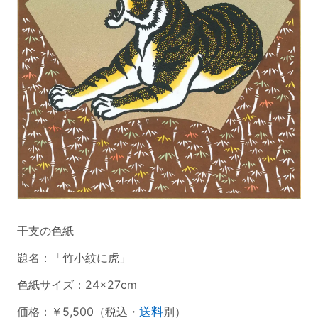
干支の色紙
題名：「竹小紋に虎」
色紙サイズ：24×27cm
価格：￥5,500（税込・
送料
別）