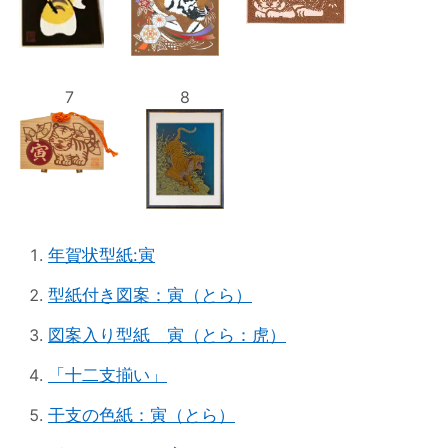
7
8
年賀状型紙:寅
型紙付き図案：寅（とら）
図案入り型紙 寅（とら：虎）
「十二支揃い」
干支の色紙：寅（とら）