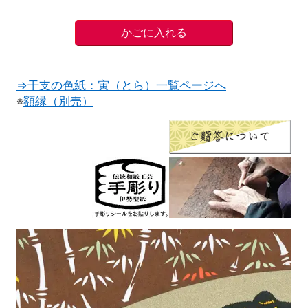
⇒干支の色紙：寅（とら）一覧ページへ
※
額縁（別売）