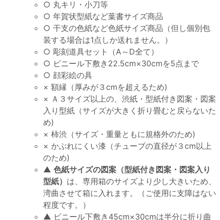
○ 丸キリ・小刀等
○ 年賀状型紙など葉書サイズ商品
○ 干支の色紙など色紙サイズ商品（但し個別包
装する場合は1点しか送れません。）
○ 彫刻道具セット（A～D全て）
○ ビニール下敷き22.5cm×30cmを5点まで
○ 顔彩絵の具
× 額縁（厚みが３cmを超えるため)
× Ａ３サイズ以上の、渋紙・型紙付き図案・図案
入り型紙（サイズが大きく折り畳むと戻らないた
め)
× 柿渋（サイズ・重量ともに規格外のため)
× かぶれにくい漆（チューブの直径が３cm以上
のため)
▲
色紙サイズの図案（型紙付き図案・図案入り
型紙）
は、専用箱のサイズより少し大きいため、
湾曲させて箱に入れます。（ご使用に支障はない
程度です。）
▲ ビニール下敷き45cm×30cmは半分に折り曲