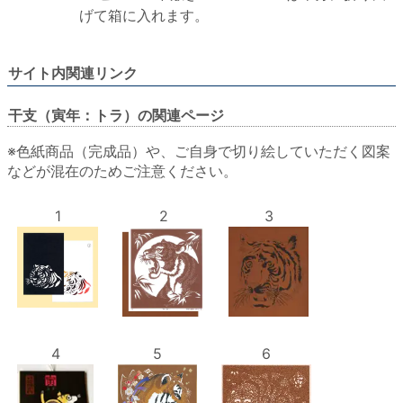
げて箱に入れます。
サイト内関連リンク
干支（寅年：トラ）の関連ページ
※色紙商品（完成品）や、ご自身で切り絵していただく図案
などが混在のためご注意ください。
1
2
3
4
5
6