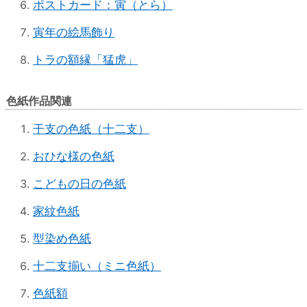
ポストカード：寅（とら）
寅年の絵馬飾り
トラの額縁「猛虎」
色紙作品関連
干支の色紙（十二支）
おひな様の色紙
こどもの日の色紙
家紋色紙
型染め色紙
十二支揃い（ミニ色紙）
色紙額