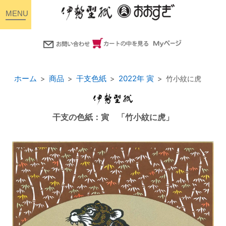
toggle
navigation
ホーム
商品
干支色紙
2022年 寅
竹小紋に虎
干支の色紙：寅 「竹小紋に虎」