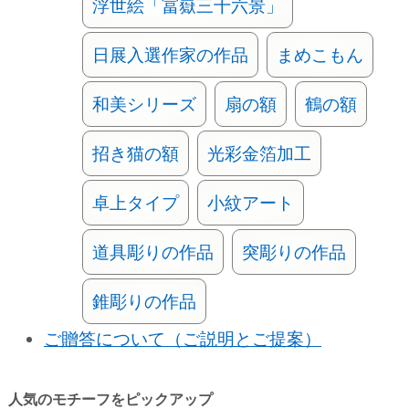
浮世絵「冨嶽三十六景」
日展入選作家の作品
まめこもん
和美シリーズ
扇の額
鶴の額
招き猫の額
光彩金箔加工
卓上タイプ
小紋アート
道具彫りの作品
突彫りの作品
錐彫りの作品
ご贈答について（ご説明とご提案）
人気のモチーフをピックアップ