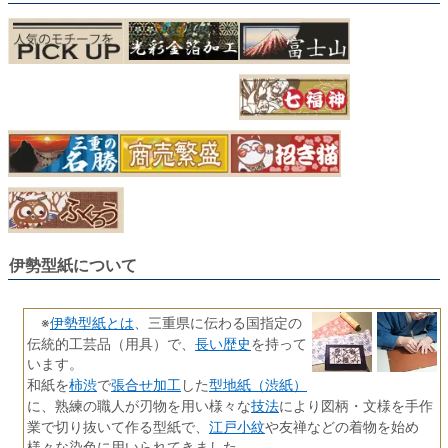
伊勢型紙について
伊勢型紙とは
※
、三重県に伝わる国指定の
長い歴史
伝統的工芸品（用具）で、
を持って
います。
柿渋
張合せ加工
型地紙（渋紙）
和紙を
で
した
技法
に、熟練の職人が刃物を用い様々な
により図柄・文様を手作
江戸小紋
業で切り抜いて作る型紙で、
や友禅などの着物を始め
様々な染色に用いられてきました。