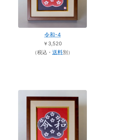
令和-4
￥3,520
（税込・
送料
別）