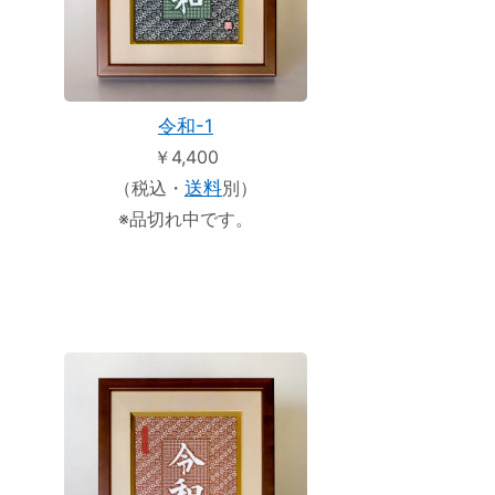
令和-1
￥4,400
（税込・
送料
別）
※品切れ中です。