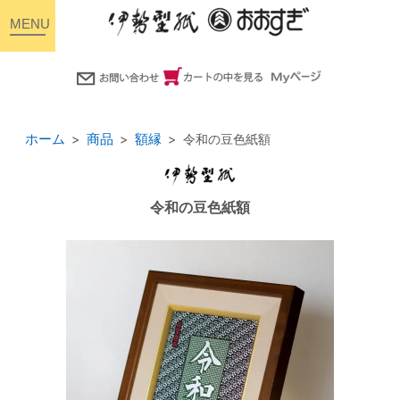
toggle
navigation
ホーム
商品
額縁
令和の豆色紙額
令和の豆色紙額