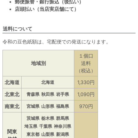
郵便振替・銀行振込（後払い）
店頭払い（当店実店舗にて）
送料について
令和の豆色紙額は、宅配便での発送になります。
１個口
地域別
送料
（税込）
北海道
1,330円
北海道
北東北
1,090円
青森県
秋田県
岩手県
南東北
970円
宮城県
山形県
福島県
茨城県
栃木県
群馬県
埼玉県
千葉県
神奈川県
関東
東京都
山梨県
新潟県