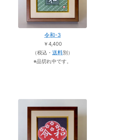
令和-3
￥4,400
（税込・
送料
別）
※品切れ中です。