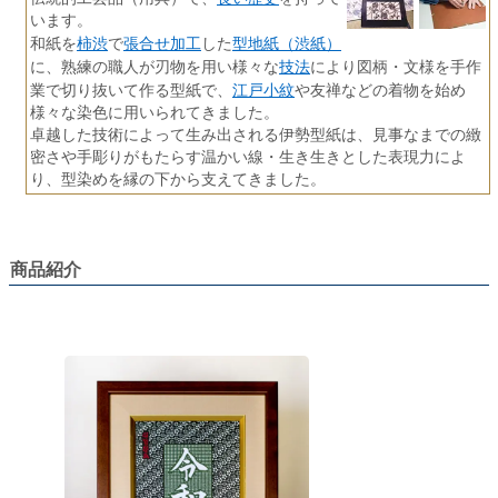
います。
柿渋
張合せ加工
型地紙（渋紙）
和紙を
で
した
技法
に、熟練の職人が刃物を用い様々な
により図柄・文様を手作
江戸小紋
業で切り抜いて作る型紙で、
や友禅などの着物を始め
様々な染色に用いられてきました。
卓越した技術によって生み出される伊勢型紙は、見事なまでの緻
密さや手彫りがもたらす温かい線・生き生きとした表現力によ
り、型染めを縁の下から支えてきました。
商品紹介