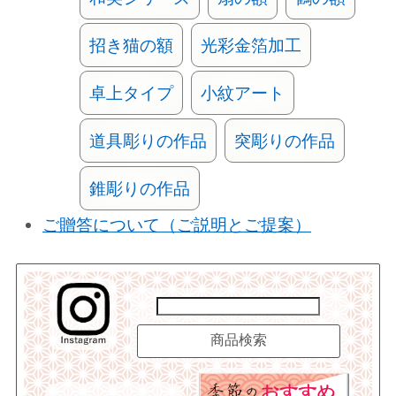
招き猫の額
光彩金箔加工
卓上タイプ
小紋アート
道具彫りの作品
突彫りの作品
錐彫りの作品
ご贈答について（ご説明とご提案）