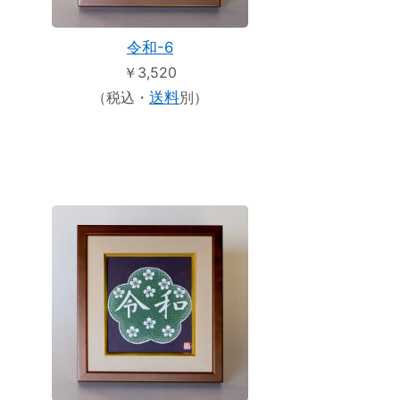
令和-6
￥3,520
（税込・
送料
別）