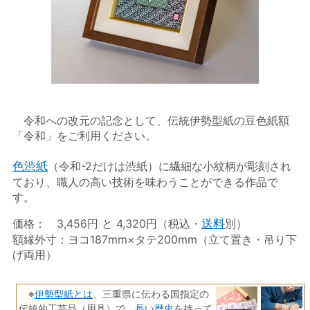
令和への改元の記念として、伝統伊勢型紙の豆色紙額
「令和」をご利用ください。
色渋紙
（令和-2だけは渋紙）に繊細な小紋柄が彫刻され
ており、職人の高い技術を味わうことができる作品で
す。
価格： 3,456円 と 4,320円（税込・
送料
別）
額縁外寸：ヨコ187mm×タテ200mm（立て置き・吊り下
げ両用）
伊勢型紙とは
※
、三重県に伝わる国指定の
長い歴史
伝統的工芸品（用具）で、
を持って