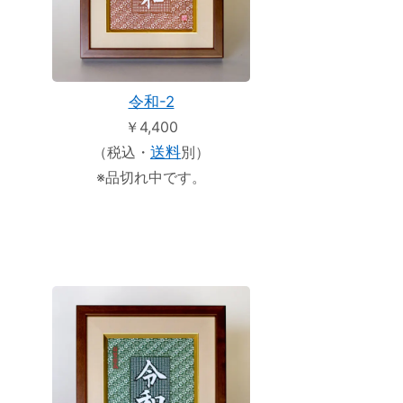
令和-2
￥4,400
（税込・
送料
別）
※品切れ中です。