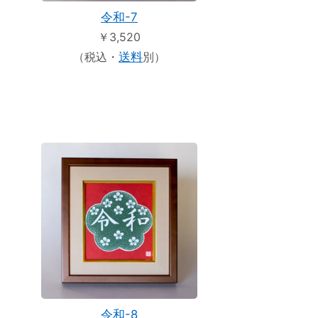
令和-7
￥3,520
（税込・
送料
別）
令和-8