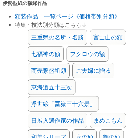
伊勢型紙の額縁作品
額装作品 一覧ページ《価格帯別分類》
特集・技法別分類はこちら↓
三重県の名所・名勝
富士山の額
七福神の額
フクロウの額
商売繁盛祈願
ご夫婦に贈る
東海道五十三次
浮世絵「冨嶽三十六景」
日展入選作家の作品
まめこもん
和美シリーズ
扇の額
鶴の額