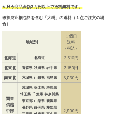
※ 只今商品金額3万円以上で送料無料です。
破損防止梱包料を含む「大樹」の送料（１点ご注文の場
合）
１個口
地域別
送料
（税込）
北海道
3,510円
北海道
北東北
3,150円
青森県
秋田県
岩手県
南東北
3,030円
宮城県
山形県
福島県
茨城県
栃木県
群馬県
埼玉県
千葉県
神奈川県
関東
東京都
山梨県
新潟県
信越
長野県
静岡県
愛知県
中部
2,900円
三重県
岐阜県
富山県