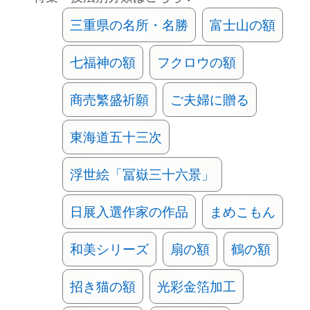
三重県の名所・名勝
富士山の額
七福神の額
フクロウの額
商売繁盛祈願
ご夫婦に贈る
東海道五十三次
浮世絵「冨嶽三十六景」
日展入選作家の作品
まめこもん
和美シリーズ
扇の額
鶴の額
招き猫の額
光彩金箔加工