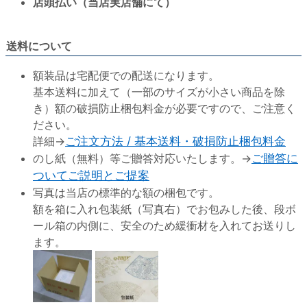
店頭払い（当店実店舗にて）
送料について
額装品は宅配便での配送になります。
基本送料に加えて（一部のサイズが小さい商品を除
き）額の破損防止梱包料金が必要ですので、ご注意く
ださい。
詳細→
ご注文方法 / 基本送料・破損防止梱包料金
のし紙（無料）等ご贈答対応いたします。→
ご贈答に
ついてご説明とご提案
写真は当店の標準的な額の梱包です。
額を箱に入れ包装紙（写真右）でお包みした後、段ボ
ール箱の内側に、安全のため緩衝材を入れてお送りし
ます。