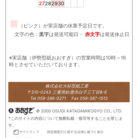
27
28
29
30
■
（ピンク）が実店舗の休業予定日です。
文字の色：
黒字
は発送可能日・
赤文字
は発送休止日
※実店舗（伊勢型紙おおすぎ）の営業時間は10時～16
時とさせていただいております。
株式会社大杉型紙工業
〒510-0243 三重県鈴鹿市白子三丁目8-6
Tel 059-386-0271 Fax 059-387-1513
© 2000 OSUGI KATAGAMIKOGYO CO., LTD.
*このサイトの内容について無断転載・複写等することを禁じま
す。