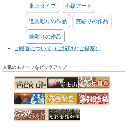
卓上タイプ
小紋アート
道具彫りの作品
突彫りの作品
錐彫りの作品
ご贈答について（ご説明とご提案）
人気のモチーフをピックアップ