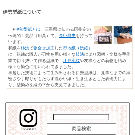
伊勢型紙について
伊勢型紙とは
※
、三重県に伝わる国指定の
長い歴史
伝統的工芸品（用具）で、
を持って
います。
柿渋
張合せ加工
型地紙（渋紙）
和紙を
で
した
技法
に、熟練の職人が刃物を用い様々な
により図柄・文様を手作
江戸小紋
業で切り抜いて作る型紙で、
や友禅などの着物を始め
様々な染色に用いられてきました。
卓越した技術によって生み出される伊勢型紙は、見事なまでの緻
密さや手彫りがもたらす温かい線・生き生きとした表現力によ
り、型染めを縁の下から支えてきました。