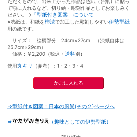
ただくもので、出来上がった作品は色紙（台紙）に貼っ
て額に入れるなど、切り絵・彫刻作品としてお楽しみく
ださい。→
「型紙付き図案」について
※渋紙は、和紙を
柿渋
で加工した彫刻しやすい
伊勢型紙
用の紙です。
サイズ： 絵柄部分 24cm×27cm （渋紙自体は
25.7cm×29cm）
価格：￥2,200（税込・
送料
別）
使用
丸キリ
（参考）：1・2・3・4
⇒型紙付き図案：日本の風景(その２)ページへ
⇒
（趣味としての伊勢型紙）