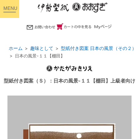
toggle
navigation
ホーム
趣味として
型紙付き図案 日本の風景（その２）
日本の風景-１１【棚田】
型紙付き図案（Ｓ）：日本の風景-１１【棚田】上級者向け