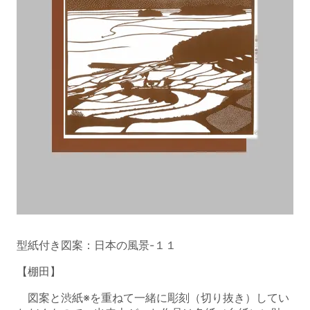
型紙付き図案：日本の風景-１１
【棚田】
図案と渋紙※を重ねて一緒に彫刻（切り抜き）してい