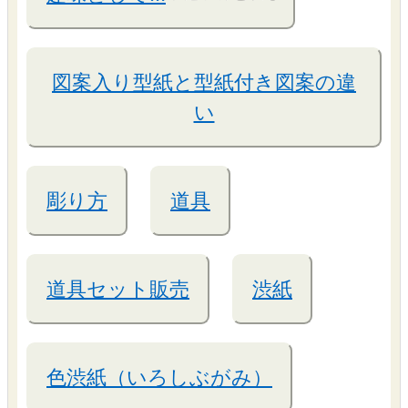
図案入り型紙と型紙付き図案の違
い
彫り方
道具
道具セット販売
渋紙
色渋紙（いろしぶがみ）