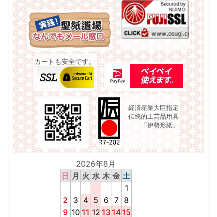
カートも安全です。
経済産業大臣指定
伝統的工芸品用具
「伊勢形紙」
2026年8月
日
月
火
水
木
金
土
1
2
3
4
5
6
7
8
9
10
11
12
13
14
15