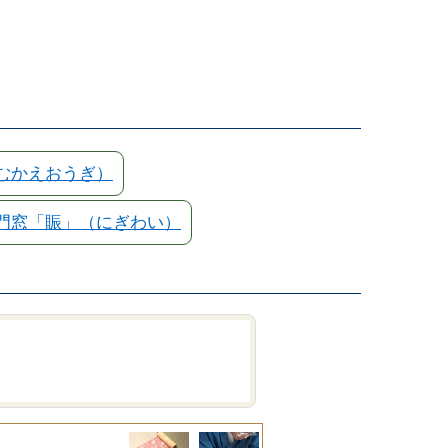
むかえおうぎ）
門窓「賑」（にぎわい）