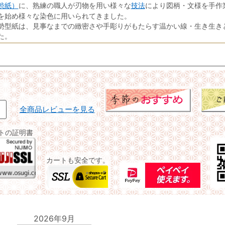
渋紙）
技法
に、熟練の職人が刃物を用い様々な
により図柄・文様を手作
を始め様々な染色に用いられてきました。
勢型紙は、見事なまでの緻密さや手彫りがもたらす温かい線・生き生き
た。
全商品レビューを見る
イトの証明書
カートも安全です。
2026年9月