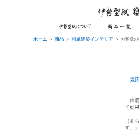
ホーム
商品
和風建築インテリア
お客様の
森
鈴鹿
て効
（あ
す。