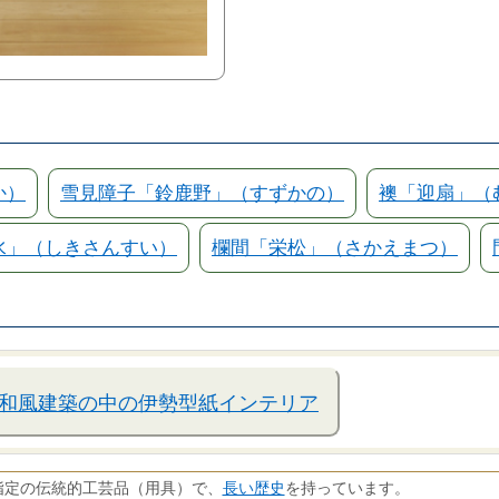
か）
雪見障子「鈴鹿野」（すずかの）
襖「迎扇」（
水」（しきさんすい）
欄間「栄松」（さかえまつ）
和風建築の中の伊勢型紙インテリア
長い歴史
指定の伝統的工芸品（用具）で、
を持っています。