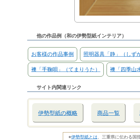
他の作品例（和の伊勢型紙インテリア）
お客様の作品事例
照明器具「静」（しず
襖「手鞠唄」（てまりうた）
襖「四季山
サイト内関連リンク
伊勢型紙の概略
商品一覧
伊勢型紙とは
※
、三重県に伝わる国