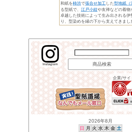
柿渋
張合せ加工
型地紙（
和紙を
で
した
江戸小紋
る型紙で、
や友禅などの着物
卓越した技術によって生み出される伊
り、型染めを縁の下から支えてきまし
企業/サ
2026年8月
日
月
火
水
木
金
土