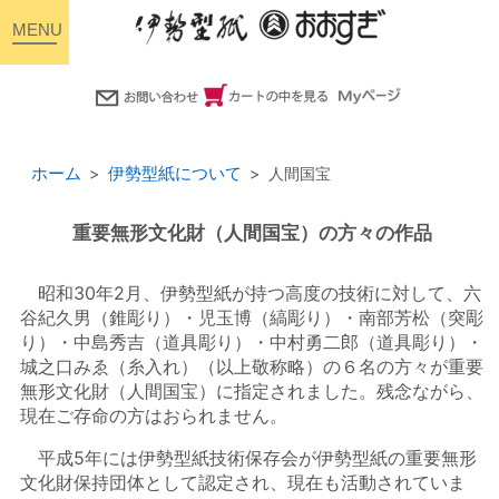
toggle
navigation
ホーム
伊勢型紙について
人間国宝
重要無形文化財（人間国宝）の方々の作品
昭和30年2月、伊勢型紙が持つ高度の技術に対して、六
谷紀久男（錐彫り）・児玉博（縞彫り）・南部芳松（突彫
り）・中島秀吉（道具彫り）・中村勇二郎（道具彫り）・
城之口みゑ（糸入れ）（以上敬称略）の６名の方々が重要
無形文化財（人間国宝）に指定されました。残念ながら、
現在ご存命の方はおられません。
平成5年には伊勢型紙技術保存会が伊勢型紙の重要無形
文化財保持団体として認定され、現在も活動されていま