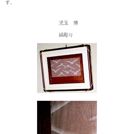
す。
児玉 博
縞彫り