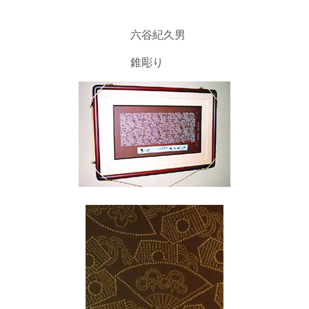
六谷紀久男
錐彫り