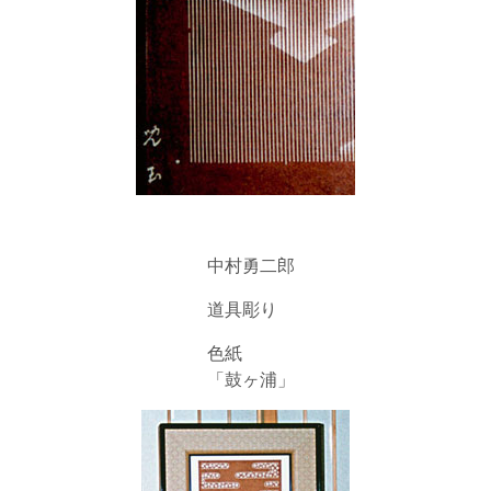
中村勇二郎
道具彫り
色紙
「鼓ヶ浦」