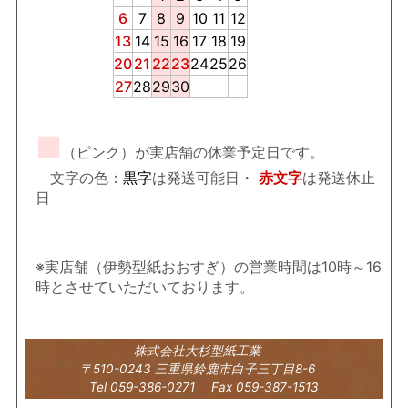
6
7
8
9
10
11
12
13
14
15
16
17
18
19
20
21
22
23
24
25
26
27
28
29
30
■
（ピンク）が実店舗の休業予定日です。
文字の色：
黒字
は発送可能日・
赤文字
は発送休止
日
※実店舗（伊勢型紙おおすぎ）の営業時間は10時～16
時とさせていただいております。
株式会社大杉型紙工業
〒510-0243 三重県鈴鹿市白子三丁目8-6
Tel 059-386-0271 Fax 059-387-1513