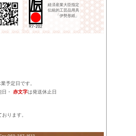
経済産業大臣指定
伝統的工芸品用具
「伊勢形紙」
休業予定日です。
能日・
赤文字
は発送休止日
ております。