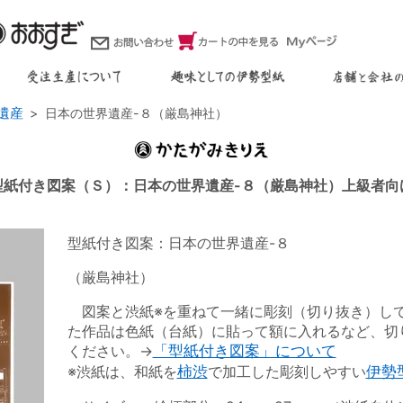
遺産
日本の世界遺産-８（厳島神社）
型紙付き図案（Ｓ）：日本の世界遺産-８（厳島神社）上級者向
型紙付き図案：日本の世界遺産-８
（厳島神社）
図案と渋紙※を重ねて一緒に彫刻（切り抜き）し
た作品は色紙（台紙）に貼って額に入れるなど、切
ください。→
「型紙付き図案」について
※渋紙は、和紙を
柿渋
で加工した彫刻しやすい
伊勢