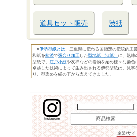
道具セット販売
渋紙
伊勢型紙とは
※
、三重県に伝わる国指定の伝統的工
柿渋
張合せ加工
型地紙（渋紙）
和紙を
で
した
に、熟練
江戸小紋
型紙で、
や友禅などの着物を始め様々な染色
卓越した技術によって生み出される伊勢型紙は、見事
り、型染めを縁の下から支えてきました。
企業/サ