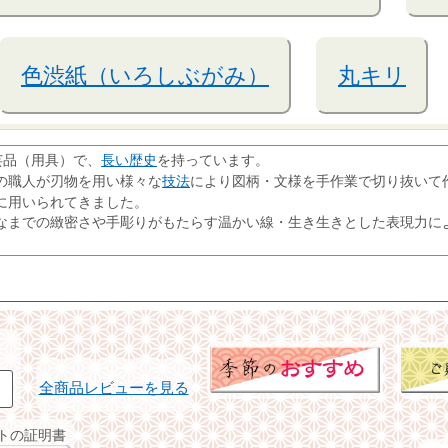
色渋紙（いろしぶがみ）
丸キリ
長い歴史
芸品（用具）で、
を持っています。
技法
の職人が刃物を用い様々な
により図柄・文様を手作業で切り抜いて
に用いられてきました。
なまでの緻密さや手彫りがもたらす温かい線・生き生きとした表現力に
全商品レビューを見る
イトの証明書