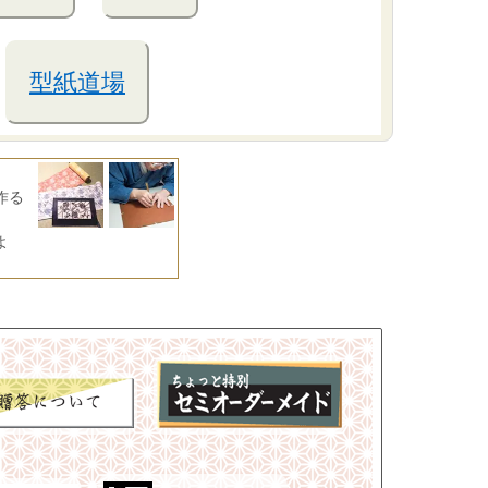
型紙道場
作る
よ