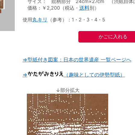
サイズ： 絵柄部分 24cm×27cm （渋紙自体は2
価格：￥2,200（税込・
送料
別）
使用
丸キリ
（参考）：1・2・3・4・5
⇒型紙付き図案：日本の世界遺産 一覧ページへ
⇒
（趣味としての伊勢型紙）
↓部分拡大