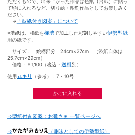
ただくもので、出来上がった作品は色紙（台紙）に貼っ
て額に入れるなど、切り絵・彫刻作品としてお楽しみく
ださい。
→
「型紙付き図案」について
※渋紙は、和紙を
柿渋
で加工した彫刻しやすい
伊勢型紙
用の紙です。
サイズ： 絵柄部分 24cm×27cm （渋紙自体は
25.7cm×29cm）
価格：￥1,100（税込・
送料
別）
使用
丸キリ
（参考）：7・10号
⇒型紙付き図案：お雛さま 一覧ページへ
⇒
（趣味としての伊勢型紙）