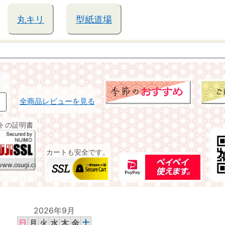
丸キリ
型紙道場
全商品レビューを見る
イトの証明書
カートも安全です。
2026年9月
日
月
火
水
木
金
土