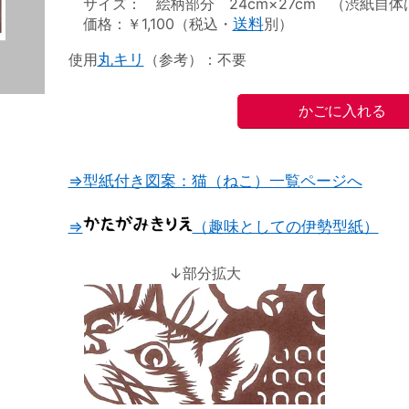
サイズ： 絵柄部分 24cm×27cm （渋紙自体は2
価格：￥1,100（税込・
送料
別）
使用
丸キリ
（参考）：不要
⇒型紙付き図案：猫（ねこ）一覧ページへ
⇒
（趣味としての伊勢型紙）
↓部分拡大