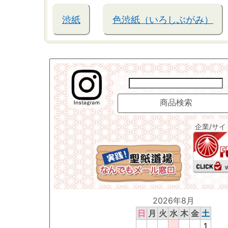
渋紙
色渋紙（いろしぶがみ）
企業/サ
2026年8月
日
月
火
水
木
金
土
1