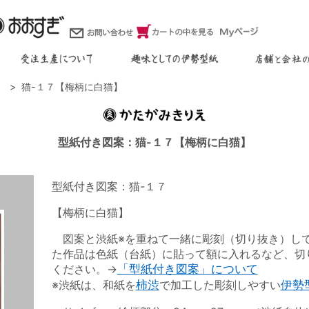
）
猫-１７【梅柄に白猫】
型紙付き図案：猫-１７【梅柄に白猫】
型紙付き図案：猫-１７
【梅柄に白猫】
図案と渋紙※を重ねて一緒に彫刻（切り抜き）し
た作品は色紙（台紙）に貼って額に入れるなど、切
ください。→
「型紙付き図案」について
※渋紙は、和紙を
柿渋
で加工した彫刻しやすい
伊勢