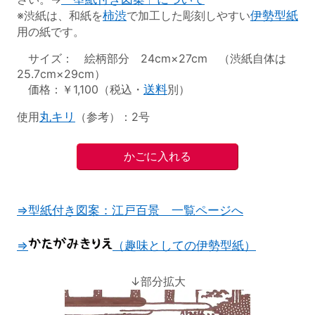
※渋紙は、和紙を
柿渋
で加工した彫刻しやすい
伊勢型紙
用の紙です。
サイズ： 絵柄部分 24cm×27cm （渋紙自体は
25.7cm×29cm）
価格：￥1,100（税込・
送料
別）
使用
丸キリ
（参考）：2号
⇒型紙付き図案：江戸百景 一覧ページへ
⇒
（趣味としての伊勢型紙）
↓部分拡大