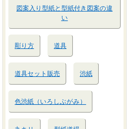
図案入り型紙と型紙付き図案の違
い
彫り方
道具
道具セット販売
渋紙
色渋紙（いろしぶがみ）