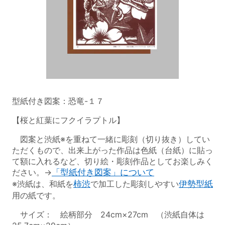
型紙付き図案：恐竜-１７
【桜と紅葉にフクイラプトル】
図案と渋紙※を重ねて一緒に彫刻（切り抜き）してい
ただくもので、出来上がった作品は色紙（台紙）に貼っ
て額に入れるなど、切り絵・彫刻作品としてお楽しみく
ださい。→
「型紙付き図案」について
※渋紙は、和紙を
柿渋
で加工した彫刻しやすい
伊勢型紙
用の紙です。
サイズ： 絵柄部分 24cm×27cm （渋紙自体は