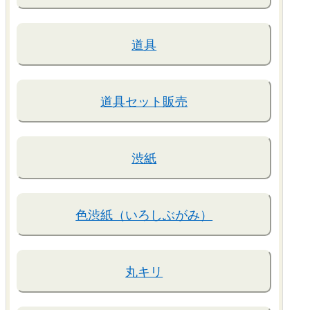
道具
道具セット販売
渋紙
色渋紙（いろしぶがみ）
丸キリ