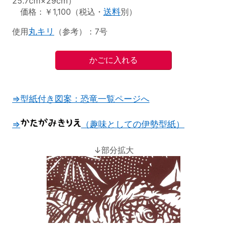
25.7cm×29cm）
価格：￥1,100（税込・
送料
別）
使用
丸キリ
（参考）：7号
⇒型紙付き図案：恐竜一覧ページへ
⇒
（趣味としての伊勢型紙）
↓部分拡大