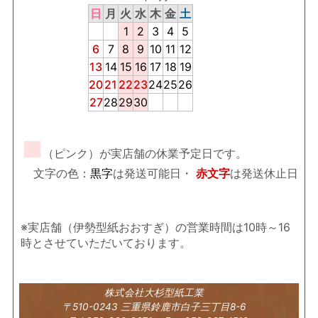
日
月
火
水
木
金
土
1
2
3
4
5
6
7
8
9
10
11
12
13
14
15
16
17
18
19
20
21
22
23
24
25
26
27
28
29
30
■
（ピンク）が実店舗の休業予定日です。
文字の色：
黒字
は発送可能日・
赤文字
は発送休止日
※実店舗（伊勢型紙おおすぎ）の営業時間は10時～16
時とさせていただいております。
株式会社大杉型紙工業
〒510-0243 三重県鈴鹿市白子三丁目8-6