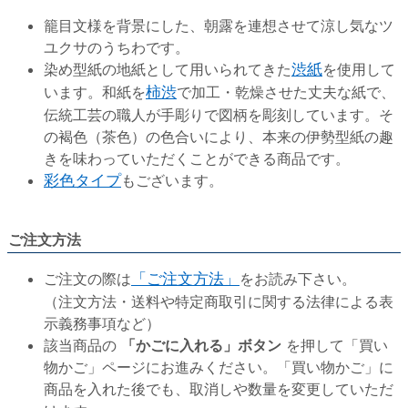
籠目文様を背景にした、朝露を連想させて涼し気なツ
ユクサのうちわです。
染め型紙の地紙として用いられてきた
渋紙
を使用して
います。和紙を
柿渋
で加工・乾燥させた丈夫な紙で、
伝統工芸の職人が手彫りで図柄を彫刻しています。そ
の褐色（茶色）の色合いにより、本来の伊勢型紙の趣
きを味わっていただくことができる商品です。
彩色タイプ
もございます。
ご注文方法
ご注文の際は
「ご注文方法」
をお読み下さい。
（注文方法・送料や特定商取引に関する法律による表
示義務事項など）
該当商品の
「かごに入れる」ボタン
を押して「買い
物かご」ページにお進みください。「買い物かご」に
商品を入れた後でも、取消しや数量を変更していただ