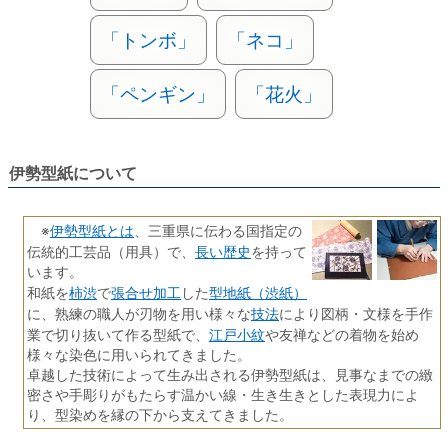
「トンボ」
「ネコ」
「ペンギン」
「花火」
伊勢型紙について
伊勢型紙とは
※
、三重県に伝わる国指定の
長い歴史
伝統的工芸品（用具）で、
を持って
います。
柿渋
張合せ加工
型地紙（渋紙）
和紙を
で
した
技法
に、熟練の職人が刃物を用い様々な
により図柄・文様を手作
江戸小紋
業で切り抜いて作る型紙で、
や友禅などの着物を始め
様々な染色に用いられてきました。
卓越した技術によって生み出される伊勢型紙は、見事なまでの緻
密さや手彫りがもたらす温かい線・生き生きとした表現力によ
り、型染めを縁の下から支えてきました。