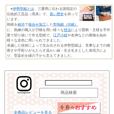
伊勢型紙とは
※
、三重県に伝わる国指定の
長い歴史
伝統的工芸品（用具）で、
を持って
います。
柿渋
張合せ加工
型地紙（渋紙）
和紙を
で
した
技法
に、熟練の職人が刃物を用い様々な
により図柄・文様を手作
江戸小紋
業で切り抜いて作る型紙で、
や友禅などの着物を始め
様々な染色に用いられてきました。
卓越した技術によって生み出される伊勢型紙は、見事なまでの緻
密さや手彫りがもたらす温かい線・生き生きとした表現力によ
り、型染めを縁の下から支えてきました。
全商品レビューを見る