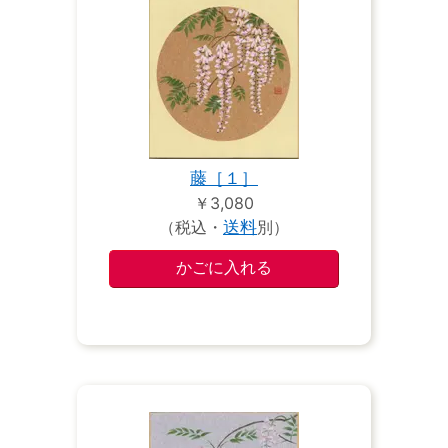
藤［１］
￥3,080
（税込・
送料
別）