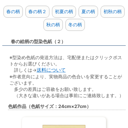
春の柄
春の柄２
初夏の柄
夏の柄
初秋の柄
秋の柄
冬の柄
春の絵柄の型染色紙（２）
※型染め色紙の発送方法は、宅配便またはクリックポス
トからお選びください。
詳しくは→
送料について
※作者意向により、実物商品の色合いを変更することが
ございます。
多少の差異はご容赦をお願い致します。
（大きな違いがある場合は事前にご連絡致します。）
色紙作品（色紙サイズ：24cm×27cm）