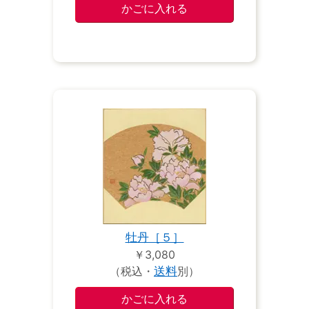
牡丹［５］
￥3,080
（税込・
送料
別）