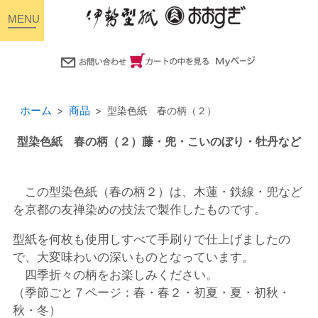
toggle
navigation
ホーム
商品
型染色紙 春の柄（２）
型染色紙 春の柄（２）藤・兜・こいのぼり・牡丹など
この型染色紙（春の柄２）は、木蓮・鉄線・兜など
を京都の友禅染めの技法で製作したものです。
型紙を何枚も使用しすべて手刷りで仕上げましたの
で、大変味わいの深いものとなっています。
四季折々の柄をお楽しみください。
（季節ごと７ページ：春・春２・初夏・夏・初秋・
秋・冬）