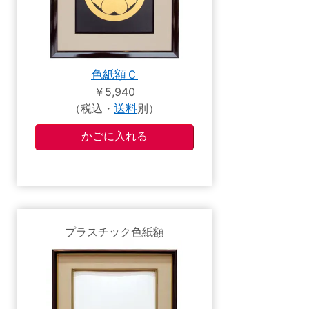
色紙額Ｃ
￥5,940
（税込・
送料
別）
プラスチック色紙額