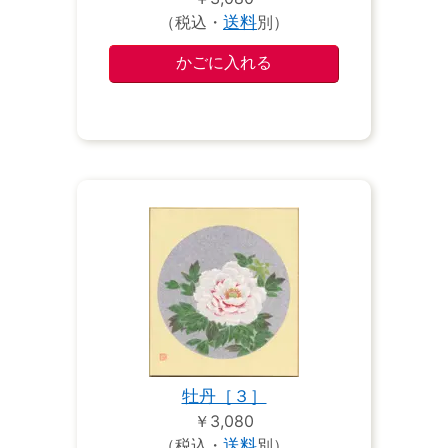
（税込・
送料
別）
牡丹［３］
￥3,080
（税込・
送料
別）