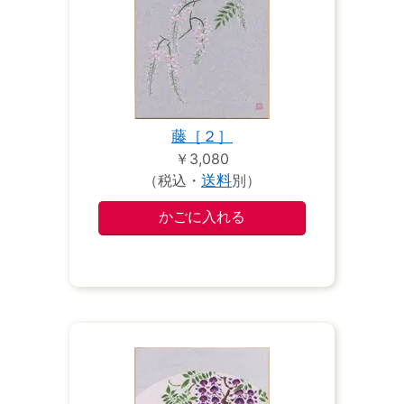
藤［２］
￥3,080
（税込・
送料
別）