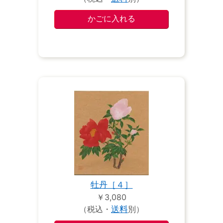
牡丹［４］
￥3,080
（税込・
送料
別）