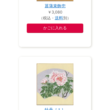
菖蒲束飾兜
￥3,080
（税込・
送料
別）
牡丹［１］