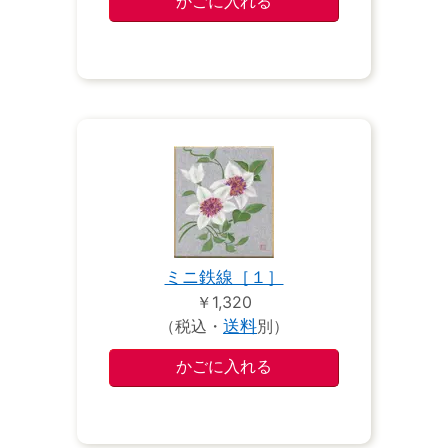
ミニ鉄線［１］
￥1,320
（税込・
送料
別）