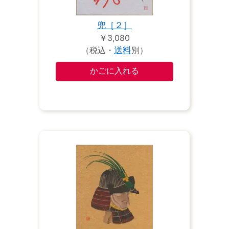
兜［２］
￥3,080
（税込・
送料
別）