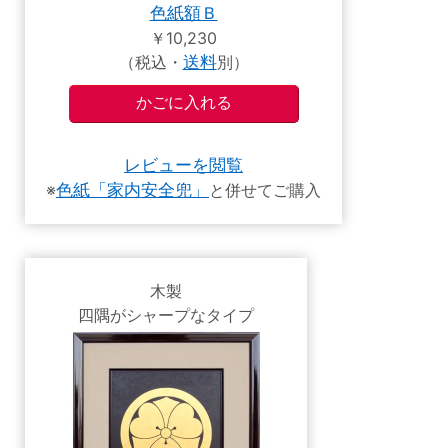
色紙額Ｂ
￥10,230
（税込・
送料
別）
レビューを閲覧
※
色紙「家内安全兜」
と併せてご購入
木製
四隅がシャープなタイプ