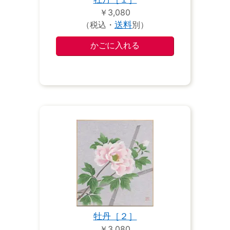
￥3,080
（税込・
送料
別）
牡丹［２］
￥3,080