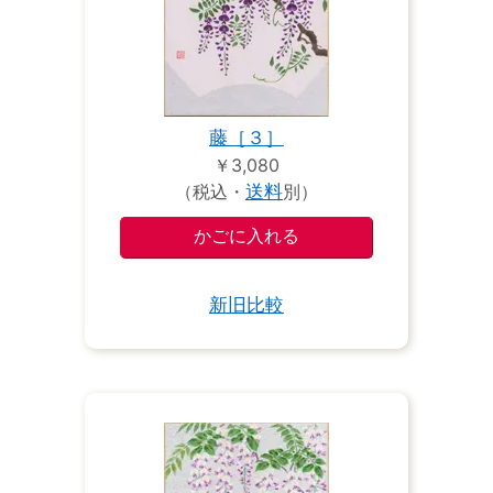
藤［３］
￥3,080
（税込・
送料
別）
新旧比較