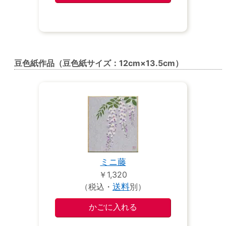
豆色紙作品（豆色紙サイズ：12cm×13.5cm）
ミニ藤
￥1,320
（税込・
送料
別）