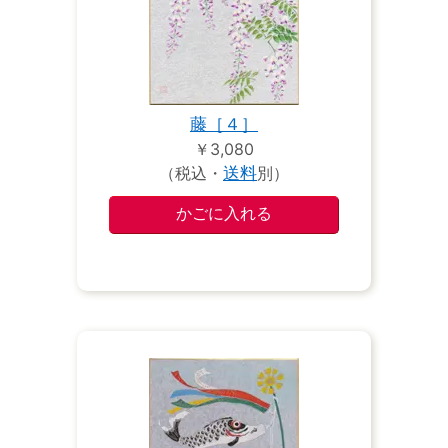
藤［４］
￥3,080
（税込・
送料
別）