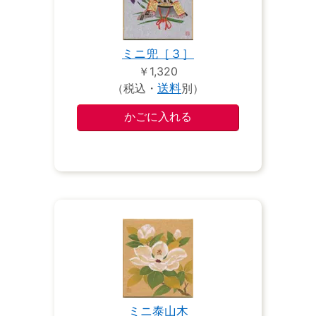
ミニ兜［３］
￥1,320
（税込・
送料
別）
ミニ泰山木