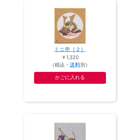
ミニ兜［２］
￥1,320
（税込・
送料
別）