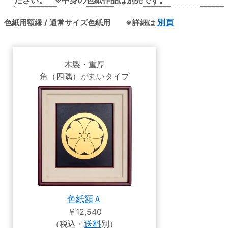
色紙用額縁 / 通常サイズ色紙用 ※詳細は
別頁
木製・重厚
角（四隅）が丸いタイプ
色紙額Ａ
￥12,540
（税込・
送料
別）