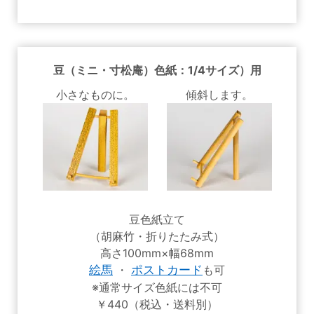
豆（ミニ・寸松庵）色紙：1/4サイズ）用
小さなものに。
傾斜します。
豆色紙立て
（胡麻竹・折りたたみ式）
高さ100mm×幅68mm
絵馬
・
ポストカード
も可
※通常サイズ色紙には不可
￥440（税込・送料別）