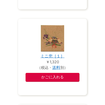
ミニ兜［１］
￥1,320
（税込・
送料
別）