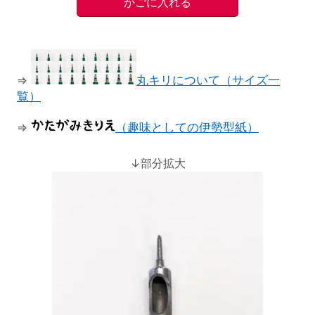
⇒
丸キリについて（サイズ一
覧）
⇒
（趣味としての伊勢型紙）
↓部分拡大