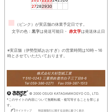
27
28
29
30
■
（ピンク）が実店舗の休業予定日です。
文字の色：
黒字
は発送可能日・
赤文字
は発送休止日
※実店舗（伊勢型紙おおすぎ）の営業時間は10時～16
時とさせていただいております。
株式会社大杉型紙工業
〒510-0243 三重県鈴鹿市白子三丁目8-6
Tel 059-386-0271 Fax 059-387-1513
© 2000 OSUGI KATAGAMIKOGYO CO., LTD.
*このサイトの内容について無断転載・複写等することを禁じま
す。