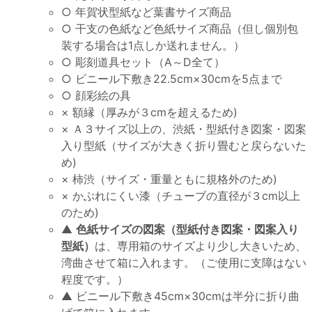
○ 年賀状型紙など葉書サイズ商品
○ 干支の色紙など色紙サイズ商品（但し個別包
装する場合は1点しか送れません。）
○ 彫刻道具セット（A～D全て）
○ ビニール下敷き22.5cm×30cmを5点まで
○ 顔彩絵の具
× 額縁（厚みが３cmを超えるため)
× Ａ３サイズ以上の、渋紙・型紙付き図案・図案
入り型紙（サイズが大きく折り畳むと戻らないた
め)
× 柿渋（サイズ・重量ともに規格外のため)
× かぶれにくい漆（チューブの直径が３cm以上
のため)
▲
色紙サイズの図案（型紙付き図案・図案入り
型紙）
は、専用箱のサイズより少し大きいため、
湾曲させて箱に入れます。（ご使用に支障はない
程度です。）
▲ ビニール下敷き45cm×30cmは半分に折り曲