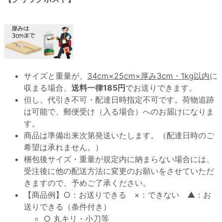
サイズと重量が、
34cm×25cm×厚み3cm・1kg以内
に
収まる場合、
送料一律185円
でお送りできます。
但し、代引き不可・配達日時指定不可です。荷物追跡
は可能で、郵便受け（入る場合）へのお届けになりま
す。
商品は準備出来次第発送いたします。（配達日時のご
希望は承れません。）
梱包後サイズ・重量が規定内に納まらない場合には、
受注後に他の配送方法に変更のお願いをさせていただ
きますので、予めご了承ください。
【商品例】○：お送りできる ×：できない ▲：お
送りできる（条件付き）
○ 丸キリ・小刀等