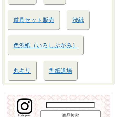
道具セット販売
渋紙
色渋紙（いろしぶがみ）
丸キリ
型紙道場