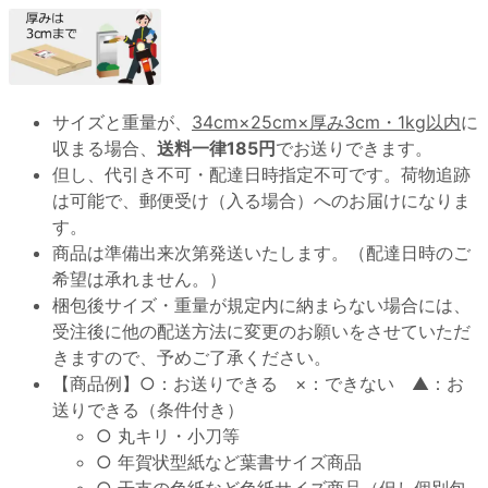
サイズと重量が、
34cm×25cm×厚み3cm・1kg以内
に
収まる場合、
送料一律185円
でお送りできます。
但し、代引き不可・配達日時指定不可です。荷物追跡
は可能で、郵便受け（入る場合）へのお届けになりま
す。
商品は準備出来次第発送いたします。（配達日時のご
希望は承れません。）
梱包後サイズ・重量が規定内に納まらない場合には、
受注後に他の配送方法に変更のお願いをさせていただ
きますので、予めご了承ください。
【商品例】○：お送りできる ×：できない ▲：お
送りできる（条件付き）
○ 丸キリ・小刀等
○ 年賀状型紙など葉書サイズ商品
○ 干支の色紙など色紙サイズ商品（但し個別包