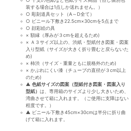
装する場合は1点しか送れません。）
○ 彫刻道具セット（A～D全て）
○ ビニール下敷き22.5cm×30cmを5点まで
○ 顔彩絵の具
× 額縁（厚みが３cmを超えるため)
× Ａ３サイズ以上の、渋紙・型紙付き図案・図案
入り型紙（サイズが大きく折り畳むと戻らないた
め)
× 柿渋（サイズ・重量ともに規格外のため)
× かぶれにくい漆（チューブの直径が３cm以上
のため)
▲
色紙サイズの図案（型紙付き図案・図案入り
型紙）
は、専用箱のサイズより少し大きいため、
湾曲させて箱に入れます。（ご使用に支障はない
程度です。）
▲ ビニール下敷き45cm×30cmは半分に折り曲
げて箱に入れます。