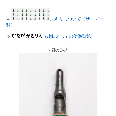
⇒
丸キリについて（サイズ一
覧）
⇒
（趣味としての伊勢型紙）
↓部分拡大