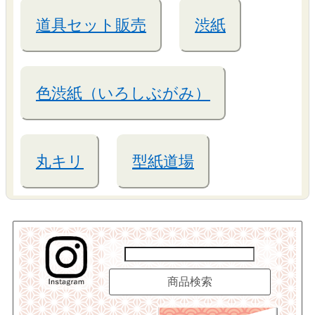
道具セット販売
渋紙
色渋紙（いろしぶがみ）
丸キリ
型紙道場