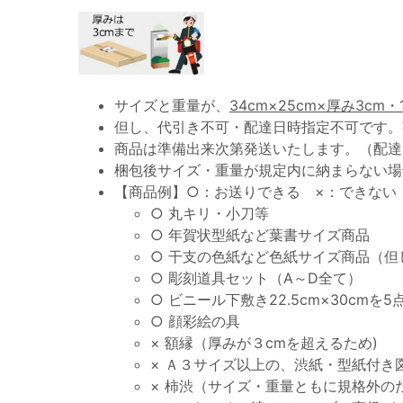
サイズと重量が、
34cm×25cm×厚み3cm・
但し、代引き不可・配達日時指定不可です。
商品は準備出来次第発送いたします。（配達
梱包後サイズ・重量が規定内に納まらない場
【商品例】○：お送りできる ×：できない
○ 丸キリ・小刀等
○ 年賀状型紙など葉書サイズ商品
○ 干支の色紙など色紙サイズ商品（但
○ 彫刻道具セット（A～D全て）
○ ビニール下敷き22.5cm×30cmを5
○ 顔彩絵の具
× 額縁（厚みが３cmを超えるため)
× Ａ３サイズ以上の、渋紙・型紙付き
× 柿渋（サイズ・重量ともに規格外のた