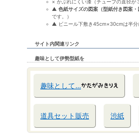
× かぶれにくい漆（チューブの直径が３
▲
色紙サイズの図案（型紙付き図案・
です。）
▲ ビニール下敷き45cm×30cmは
サイト内関連リンク
趣味として伊勢型紙を
趣味として…
道具セット販売
渋紙