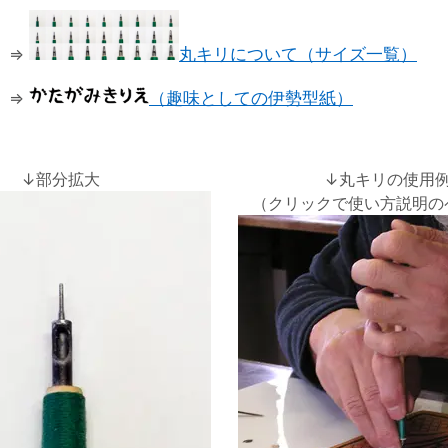
⇒
丸キリについて（サイズ一覧）
⇒
（趣味としての伊勢型紙）
↓部分拡大
↓丸キリの使用
（クリックで使い方説明の