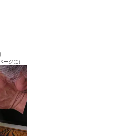
例
ページに）