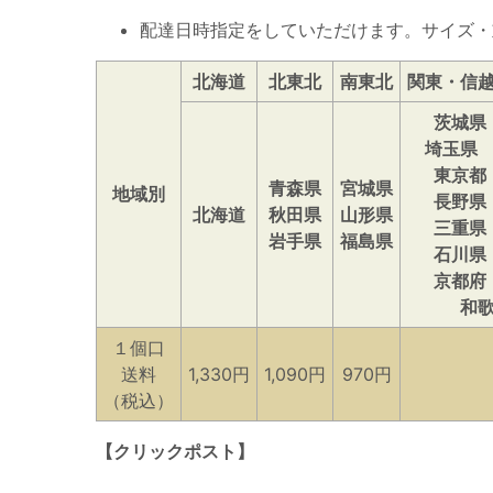
配達日時指定をしていただけます。サイズ・
北海道
北東北
南東北
関東・信
茨城県
埼玉県
東京都
青森県
宮城県
地域別
長野県
北海道
秋田県
山形県
三重県
岩手県
福島県
石川県
京都府
和
１個口
送料
1,330円
1,090円
970円
（税込）
【クリックポスト】