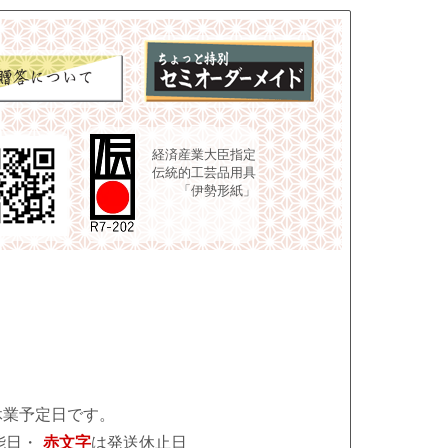
経済産業大臣指定
伝統的工芸品用具
「伊勢形紙」
休業予定日です。
能日・
赤文字
は発送休止日