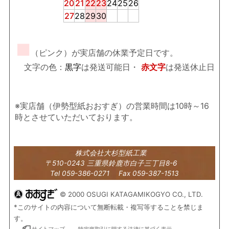
20
21
22
23
24
25
26
27
28
29
30
■
（ピンク）が実店舗の休業予定日です。
文字の色：
黒字
は発送可能日・
赤文字
は発送休止日
※実店舗（伊勢型紙おおすぎ）の営業時間は10時～16
時とさせていただいております。
株式会社大杉型紙工業
〒510-0243 三重県鈴鹿市白子三丁目8-6
Tel 059-386-0271 Fax 059-387-1513
© 2000 OSUGI KATAGAMIKOGYO CO., LTD.
*このサイトの内容について無断転載・複写等することを禁じま
す。