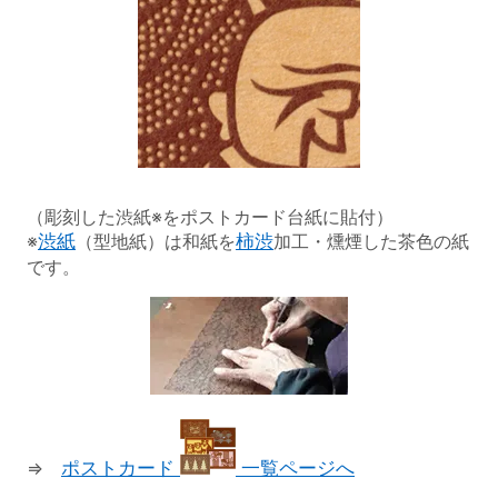
（彫刻した渋紙※をポストカード台紙に貼付）
※
渋紙
（型地紙）は和紙を
柿渋
加工・燻煙した茶色の紙
です。
⇒
ポストカード
一覧ページへ