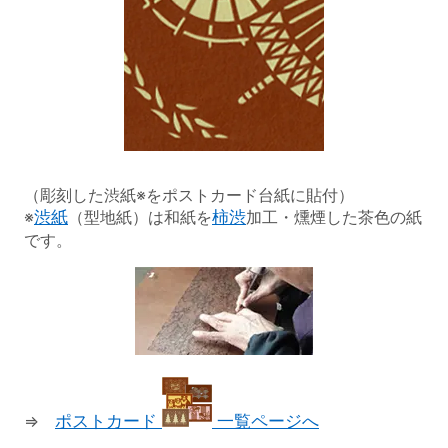
（彫刻した渋紙※をポストカード台紙に貼付）
※
渋紙
（型地紙）は和紙を
柿渋
加工・燻煙した茶色の紙
です。
⇒
ポストカード
一覧ページへ