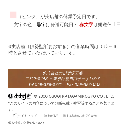
■
（ピンク）が実店舗の休業予定日です。
文字の色：
黒字
は発送可能日・
赤文字
は発送休止日
※実店舗（伊勢型紙おおすぎ）の営業時間は10時～16
時とさせていただいております。
株式会社大杉型紙工業
〒510-0243 三重県鈴鹿市白子三丁目8-6
Tel 059-386-0271 Fax 059-387-1513
© 2000 OSUGI KATAGAMIKOGYO CO., LTD.
*このサイトの内容について無断転載・複写等することを禁じま
す。