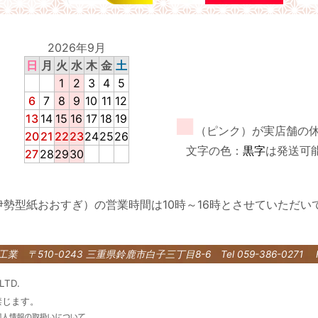
2026年9月
日
月
火
水
木
金
土
1
2
3
4
5
6
7
8
9
10
11
12
13
14
15
16
17
18
19
■
（ピンク）が実店舗の
20
21
22
23
24
25
26
文字の色：
黒字
は発送可
27
28
29
30
伊勢型紙おおすぎ）の営業時間は10時～16時とさせていただい
紙工業
〒510-0243 三重県鈴鹿市白子三丁目8-6
Tel 059-386-0271 
LTD.
禁じます。