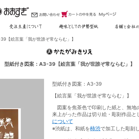
3-39【絵言葉「我が世誰ぞ常ならむ」】
型紙付き図案：A3-39【絵言葉「我が世誰ぞ常ならむ」】
型紙付き図案：A3-39
【絵言葉「我が世誰ぞ常ならむ」】
図案を焦茶色で印刷した紙と、無地の
来上がった作品は切り絵・彫刻作品と
について
※渋紙は、和紙を
柿渋
で加工した彫刻