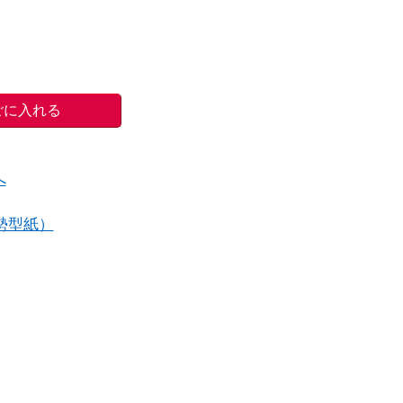
へ
勢型紙）