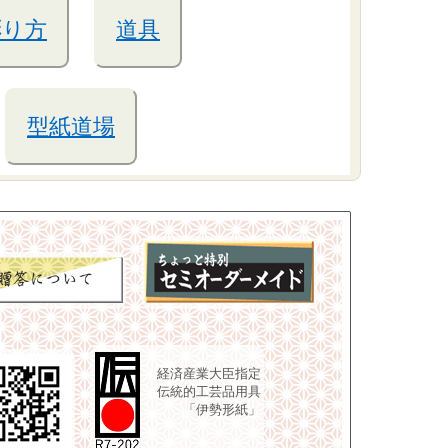
彫り方
道具
型紙道場
経済産業大臣指定
伝統的工芸品用具
「伊勢形紙」