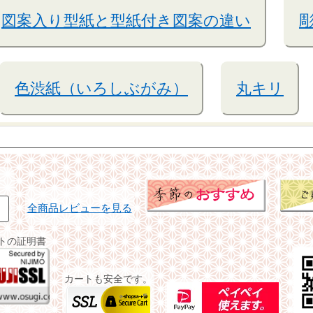
図案入り型紙と型紙付き図案の違い
色渋紙（いろしぶがみ）
丸キリ
全商品レビューを見る
イトの証明書
カートも安全です。