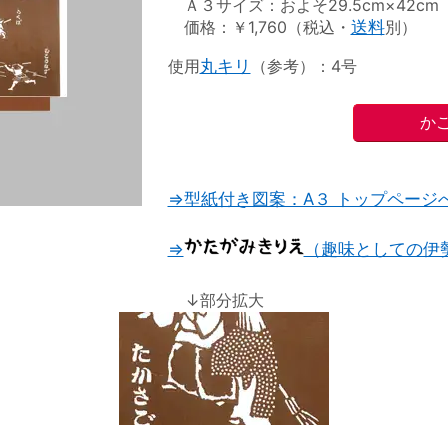
Ａ３サイズ：およそ29.5cm×42cm
価格：￥1,760（税込・
送料
別）
使用
丸キリ
（参考）：4号
⇒型紙付き図案：A３ トップページ
⇒
（趣味としての伊
↓部分拡大