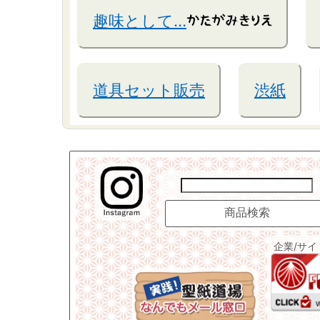
趣味として…
道具セット販売
渋紙
企業/サ