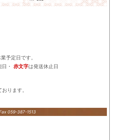
休業予定日です。
能日・
赤文字
は発送休止日
ております。
Fax 059-387-1513