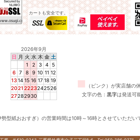
カートも安全です。
2026年9月
日
月
火
水
木
金
土
1
2
3
4
5
6
7
8
9
10
11
12
13
14
15
16
17
18
19
■
（ピンク）が実店舗の
20
21
22
23
24
25
26
文字の色：
黒字
は発送可
27
28
29
30
伊勢型紙おおすぎ）の営業時間は10時～16時とさせていただい
紙工業
〒510-0243 三重県鈴鹿市白子三丁目8-6
Tel 059-386-0271 