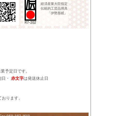
経済産業大臣指定
伝統的工芸品用具
「伊勢形紙」
休業予定日です。
能日・
赤文字
は発送休止日
ております。
Fax 059-387-1513