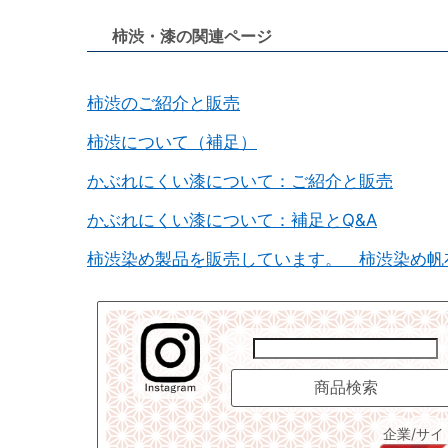
柿渋・漆の関連ページ
柿渋のご紹介と販売
柿渋について（補足）
かぶれにくい漆について：ご紹介と販売
かぶれにくい漆について：補足とQ&A
柿渋染め製品を販売しています。 柿渋染め帆
企業/サ