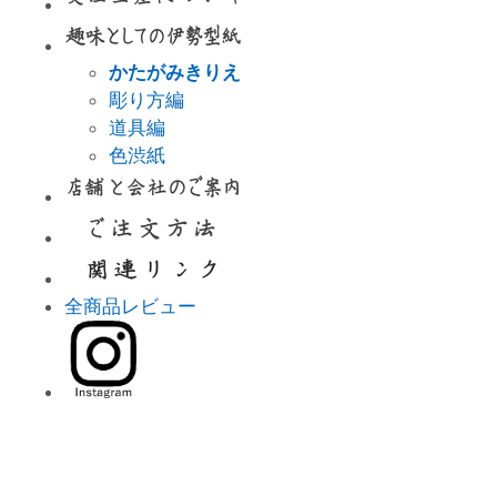
かたがみきりえ
彫り方編
道具編
色渋紙
全商品レビュー