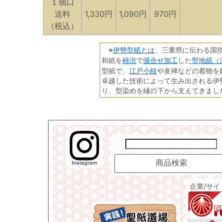
１個口
送料
1,330円
1,090円
970円
（税込）
伊勢型紙とは
※
、三重県に伝わる国
柿渋
張合せ加工
型地紙（
和紙を
で
した
江戸小紋
型紙で、
や友禅などの着物を
卓越した技術によって生み出される伊
り、型染めを縁の下から支えてきまし
企業/サ