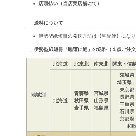
店頭払い（当店実店舗にて）
送料について
伊勢型紙短冊の発送方法は【宅配便】になり
伊勢型紙短冊「睡蓮に鯉」の送料（１点ご注文
北海道
北東北
南東北
関東・信
茨城県
埼玉県
東京都
青森県
宮城県
地域別
長野県
北海道
秋田県
山形県
三重県
岩手県
福島県
石川県
京都府
和