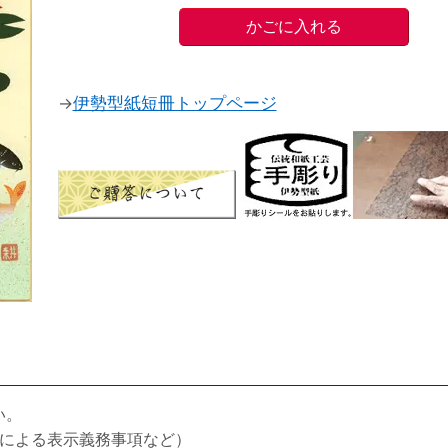
→
伊勢型紙短冊トップページ
い。
による表示義務事項など）