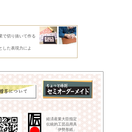
業で切り抜いて作る
とした表現力によ
経済産業大臣指定
伝統的工芸品用具
「伊勢形紙」