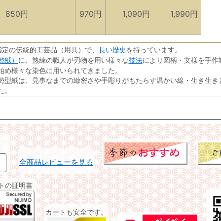
850円
970円
1,090円
1,990円
長い歴史
指定の伝統的工芸品（用具）で、
を持っています。
渋紙）
技法
に、熟練の職人が刃物を用い様々な
により図柄・文様を手作
始め様々な染色に用いられてきました。
勢型紙は、見事なまでの緻密さや手彫りがもたらす温かい線・生き生き
た。
全商品レビューを見る
イトの証明書
カートも安全です。