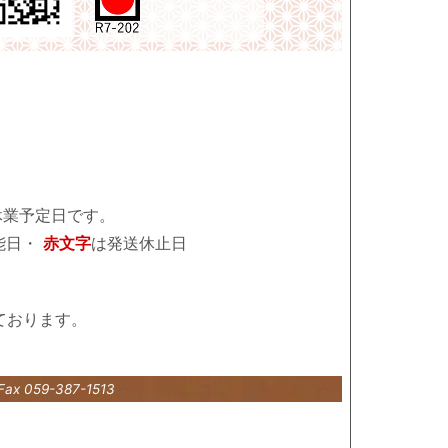
休業予定日です。
能日・
赤文字
は発送休止日
ております。
Fax 059-387-1513