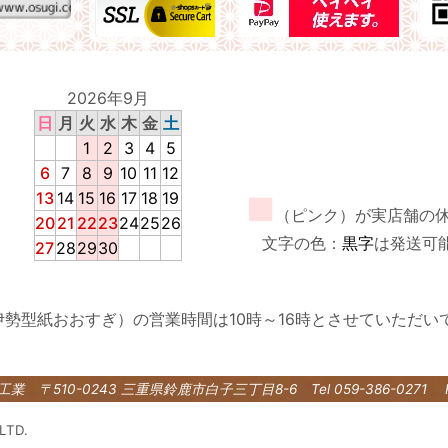
2026年9月
日
月
火
水
木
金
土
1
2
3
4
5
6
7
8
9
10
11
12
13
14
15
16
17
18
19
■
（ピンク）が実店舗の
20
21
22
23
24
25
26
文字の色：
黒字
は発送可
27
28
29
30
伊勢型紙おおすぎ）の営業時間は10時～16時とさせていただい
紙工業
〒510-0243 三重県鈴鹿市白子三丁目8-6
Tel 059-386-0271 
LTD.