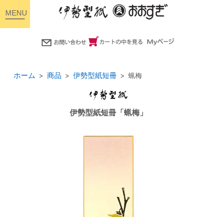
toggle
navigation
ホーム
商品
伊勢型紙短冊
蝋梅
伊勢型紙短冊「蝋梅」