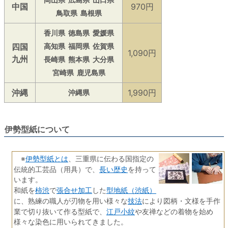
中国
970円
鳥取県
島根県
香川県
徳島県
愛媛県
四国
高知県
福岡県
佐賀県
1,090円
九州
長崎県
熊本県
大分県
宮崎県
鹿児島県
沖縄
1,990円
沖縄県
伊勢型紙について
伊勢型紙とは
※
、三重県に伝わる国指定の
長い歴史
伝統的工芸品（用具）で、
を持って
います。
柿渋
張合せ加工
型地紙（渋紙）
和紙を
で
した
技法
に、熟練の職人が刃物を用い様々な
により図柄・文様を手作
江戸小紋
業で切り抜いて作る型紙で、
や友禅などの着物を始め
様々な染色に用いられてきました。