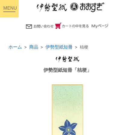
toggle
navigation
ホーム
商品
伊勢型紙短冊
桔梗
伊勢型紙短冊「桔梗」