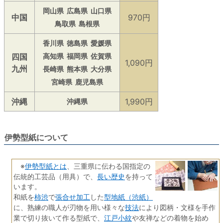
岡山県
広島県
山口県
中国
970円
鳥取県
島根県
香川県
徳島県
愛媛県
四国
高知県
福岡県
佐賀県
1,090円
九州
長崎県
熊本県
大分県
宮崎県
鹿児島県
沖縄
1,990円
沖縄県
伊勢型紙について
伊勢型紙とは
※
、三重県に伝わる国指定の
長い歴史
伝統的工芸品（用具）で、
を持って
います。
柿渋
張合せ加工
型地紙（渋紙）
和紙を
で
した
技法
に、熟練の職人が刃物を用い様々な
により図柄・文様を手作
江戸小紋
業で切り抜いて作る型紙で、
や友禅などの着物を始め