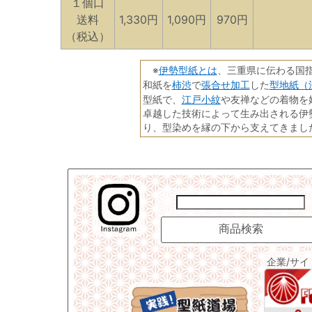
１個口
送料
1,330円
1,090円
970円
（税込）
伊勢型紙とは
※
、三重県に伝わる国
柿渋
張合せ加工
型地紙（
和紙を
で
した
江戸小紋
型紙で、
や友禅などの着物を
卓越した技術によって生み出される伊
り、型染めを縁の下から支えてきまし
企業/サ