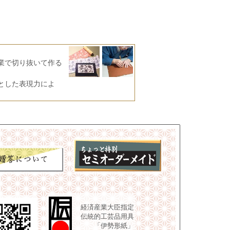
業で切り抜いて作る
とした表現力によ
経済産業大臣指定
伝統的工芸品用具
「伊勢形紙」