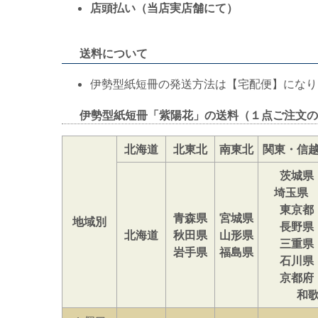
店頭払い（当店実店舗にて）
送料について
伊勢型紙短冊の発送方法は【宅配便】になり
伊勢型紙短冊「紫陽花」の送料（１点ご注文の
北海道
北東北
南東北
関東・信
茨城県
埼玉県
東京都
青森県
宮城県
地域別
長野県
北海道
秋田県
山形県
三重県
岩手県
福島県
石川県
京都府
和