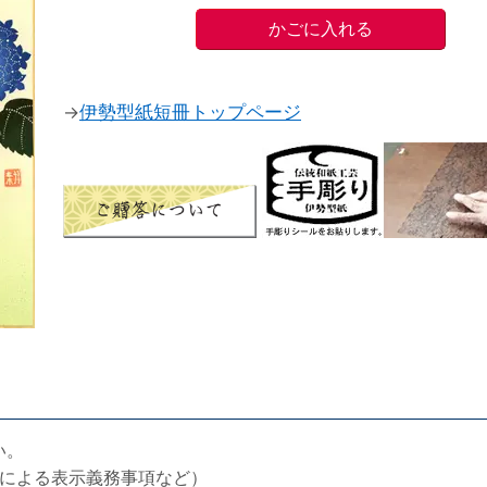
→
伊勢型紙短冊トップページ
い。
による表示義務事項など）