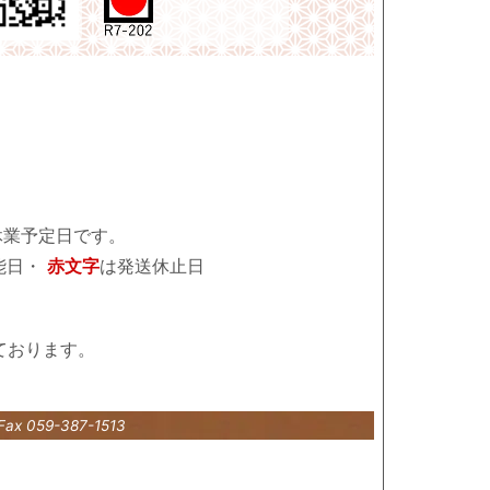
休業予定日です。
能日・
赤文字
は発送休止日
ております。
Fax 059-387-1513