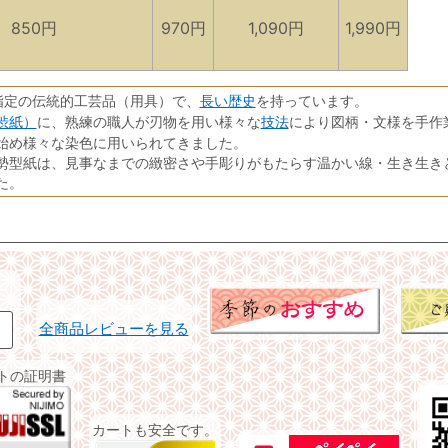
850円
970円
1,090円
1,990円
長い歴史
指定の伝統的工芸品（用具）で、
を持っています。
渋紙）
技法
に、熟練の職人が刃物を用い様々な
により図柄・文様を手作
始め様々な染色に用いられてきました。
勢型紙は、見事なまでの緻密さや手彫りがもたらす温かい線・生き生き
た。
全商品レビューを見る
イトの証明書
カートも安全です。