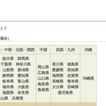
ます。
場合）
越・中部・北陸・関西
中国
四国・九州
沖縄
 栃木県 群馬県
 千葉県 神奈川県
香川県 徳島県
岡山県
 山梨県 新潟県
愛媛県 高知県
広島県
 静岡県 愛知県
福岡県 佐賀県
山口県
沖縄県
 岐阜県 富山県
長崎県 熊本県
鳥取県
 福井県 大阪府
大分県 宮崎県
島根県
 滋賀県 奈良県
鹿児島県
歌山県 兵庫県