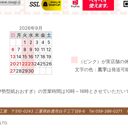
2026年9月
日
月
火
水
木
金
土
1
2
3
4
5
6
7
8
9
10
11
12
13
14
15
16
17
18
19
■
（ピンク）が実店舗の
20
21
22
23
24
25
26
文字の色：
黒字
は発送可
27
28
29
30
伊勢型紙おおすぎ）の営業時間は10時～16時とさせていただい
紙工業
〒510-0243 三重県鈴鹿市白子三丁目8-6
Tel 059-386-0271 
LTD.