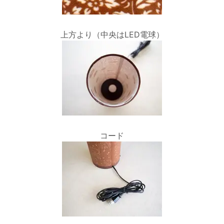
上方より（中央はLED電球）
コード