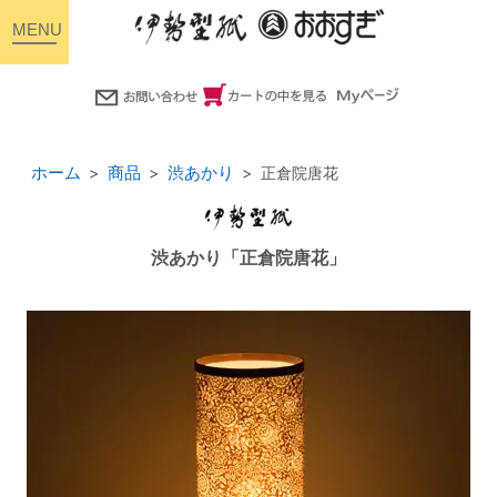
toggle
navigation
ホーム
商品
渋あかり
正倉院唐花
渋あかり「正倉院唐花」