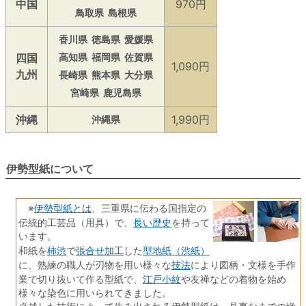
中国
970円
鳥取県
島根県
香川県
徳島県
愛媛県
四国
高知県
福岡県
佐賀県
1,090円
九州
長崎県
熊本県
大分県
宮崎県
鹿児島県
沖縄
1,990円
沖縄県
伊勢型紙について
伊勢型紙とは
※
、三重県に伝わる国指定の
長い歴史
伝統的工芸品（用具）で、
を持って
います。
柿渋
張合せ加工
型地紙（渋紙）
和紙を
で
した
技法
に、熟練の職人が刃物を用い様々な
により図柄・文様を手作
江戸小紋
業で切り抜いて作る型紙で、
や友禅などの着物を始め
様々な染色に用いられてきました。