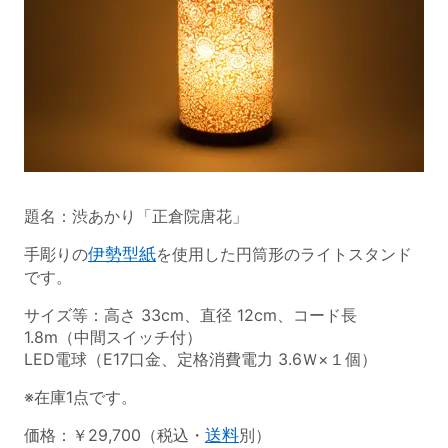
題名：渋あかり「正倉院唐花」
手彫りの
伊勢型紙
を使用した円筒形のライトスタンド
です。
サイズ等：高さ 33cm、直径 12cm、コード長
1.8m（中間スイッチ付）
LED電球（E17口金、定格消費電力 3.6Ｗ×１個）
※在庫1点です。
価格：￥29,700（税込・
送料
別）