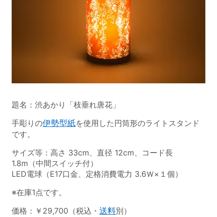
題名：渋あかり「枝垂れ唐花」
手彫りの
伊勢型紙
を使用した円筒形のライトスタンド
です。
サイズ等：高さ 33cm、直径 12cm、コード長
1.8m（中間スイッチ付）
LED電球（E17口金、定格消費電力 3.6Ｗ×１個）
※在庫1点です。
価格：￥29,700（税込・
送料
別）