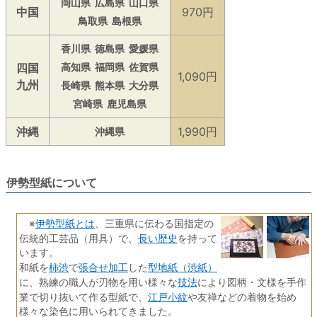
岡山県
広島県
山口県
中国
970円
鳥取県
島根県
香川県
徳島県
愛媛県
四国
高知県
福岡県
佐賀県
1,090円
九州
長崎県
熊本県
大分県
宮崎県
鹿児島県
沖縄
1,990円
沖縄県
伊勢型紙について
伊勢型紙とは
※
、三重県に伝わる国指定の
長い歴史
伝統的工芸品（用具）で、
を持って
います。
柿渋
張合せ加工
型地紙（渋紙）
和紙を
で
した
技法
に、熟練の職人が刃物を用い様々な
により図柄・文様を手作
江戸小紋
業で切り抜いて作る型紙で、
や友禅などの着物を始め
様々な染色に用いられてきました。