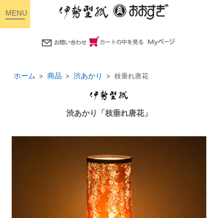
toggle
navigation
ホーム
商品
渋あかり
枝垂れ唐花
渋あかり「枝垂れ唐花」